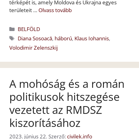
térképét is, amely Moldova és Ukrajna egyes
területeit …
Olvass tovább
Kategória
BELFÖLD
Címkék
Diana Sosoacă
,
háború
,
Klaus Iohannis
,
Volodimir Zelenszkij
A mohóság és a román
politikusok hitszegése
vezetett az RMDSZ
kiszorításához
2023. június 22.
Szerző:
civilek.info