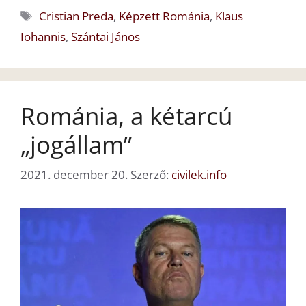
Címkék
Cristian Preda
,
Képzett Románia
,
Klaus
Iohannis
,
Szántai János
Románia, a kétarcú
„jogállam”
2021. december 20.
Szerző:
civilek.info