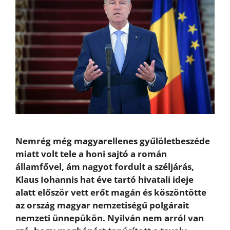
Nemrég még magyarellenes gyűlöletbeszéde
miatt volt tele a honi sajtó a román
államfővel, ám nagyot fordult a széljárás,
Klaus Iohannis hat éve tartó hivatali ideje
alatt először vett erőt magán és köszöntötte
az ország magyar nemzetiségű polgárait
nemzeti ünnepükön. Nyilván nem arról van