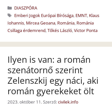
Kategória
DIASZPÓRA
Címkék
Emberi Jogok Európai Bírósága
,
EMNT
,
Klaus
Iohannis
,
Mircea Geoana
,
Románia
,
Románia
Csillaga érdemrend
,
Tőkés László
,
Victor Ponta
Ilyen is van: a román
szenátornő szerint
Zelenszkij egy náci, aki
román gyerekeket ölt
2023. október 11.
Szerző:
civilek.info