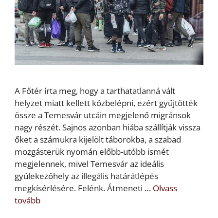
A Főtér írta meg, hogy a tarthatatlanná vált
helyzet miatt kellett közbelépni, ezért gyűjtötték
össze a Temesvár utcáin megjelenő migránsok
nagy részét. Sajnos azonban hiába szállítják vissza
őket a számukra kijelölt táborokba, a szabad
mozgásterük nyomán előbb-utóbb ismét
megjelennek, mivel Temesvár az ideális
gyülekezőhely az illegális határátlépés
megkísérlésére. Felénk. Átmeneti …
Olvass
tovább