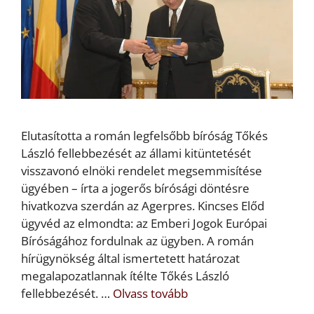
Elutasította a román legfelsőbb bíróság Tőkés
László fellebbezését az állami kitüntetését
visszavonó elnöki rendelet megsemmisítése
ügyében – írta a jogerős bírósági döntésre
hivatkozva szerdán az Agerpres. Kincses Előd
ügyvéd az elmondta: az Emberi Jogok Európai
Bíróságához fordulnak az ügyben. A román
hírügynökség által ismertetett határozat
megalapozatlannak ítélte Tőkés László
fellebbezését. …
Olvass tovább