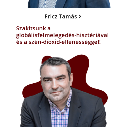
Fricz Tamás
Szakítsunk a
globálisfelmelegedés-hisztériával
és a szén-dioxid-ellenességgel!