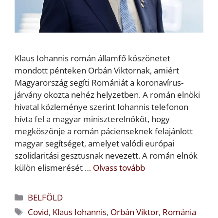
Klaus Iohannis román államfő köszönetet
mondott pénteken Orbán Viktornak, amiért
Magyarország segíti Romániát a koronavírus-
járvány okozta nehéz helyzetben. A román elnöki
hivatal közleménye szerint Iohannis telefonon
hívta fel a magyar miniszterelnököt, hogy
megköszönje a román pácienseknek felajánlott
magyar segítséget, amelyet valódi európai
szolidaritási gesztusnak nevezett. A román elnök
külön elismerését …
Olvass tovább
Kategória
BELFÖLD
Címkék
Covid
,
Klaus Iohannis
,
Orbán Viktor
,
Románia