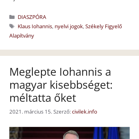
Kategória
DIASZPÓRA
Címkék
Klaus Iohannis
,
nyelvi jogok
,
Székely Figyelő
Alapítvány
Meglepte Iohannis a
magyar kisebbséget:
méltatta őket
2021. március 15.
Szerző:
civilek.info