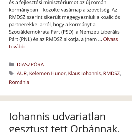
és a fejlesztési minisztériumot az új román
kormányban – közölte vasárnap a szövetség. Az
RMDSZ szerint sikerült megegyezniük a koalíciós
partnerekkel arról, hogy a kormányt a
Szociáldemokrata Párt (PSD), a Nemzeti Liberális
Párt (PNL) és az RMDSZ alkotja, a (nem …
Olvass
tovább
Kategória
DIASZPÓRA
Címkék
AUR
,
Kelemen Hunor
,
Klaus Iohannis
,
RMDSZ
,
Románia
Iohannis udvariatlan
gesztust tett Orbánnak,