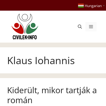
Kilépés
Hungarian
▼
a
tartalomba
Menü
Klaus Iohannis
Kiderült, mikor tartják a
román