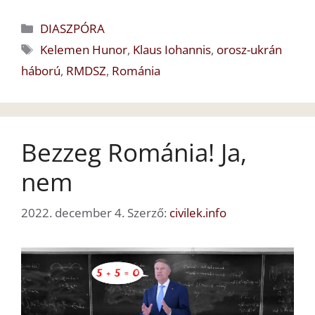
Kategória
DIASZPÓRA
Címkék
Kelemen Hunor
,
Klaus Iohannis
,
orosz-ukrán
háború
,
RMDSZ
,
Románia
Bezzeg Románia! Ja,
nem
2022. december 4.
Szerző:
civilek.info