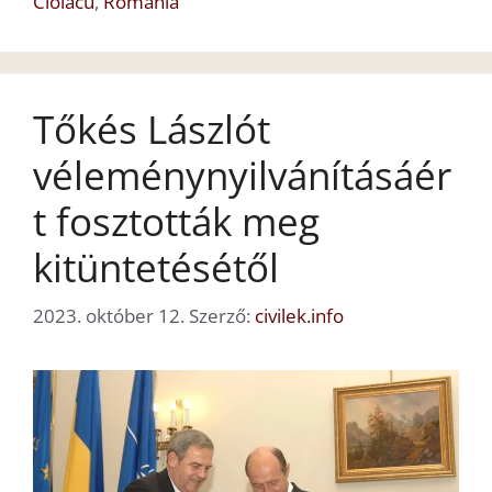
Ciolacu
,
Románia
Tőkés Lászlót
véleménynyilvánításáér
t fosztották meg
kitüntetésétől
2023. október 12.
Szerző:
civilek.info