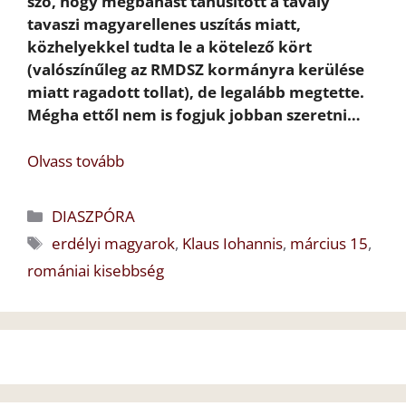
szó, hogy megbánást tanúsított a tavaly
tavaszi magyarellenes uszítás miatt,
közhelyekkel tudta le a kötelező kört
(valószínűleg az RMDSZ kormányra kerülése
miatt ragadott tollat), de legalább megtette.
Mégha ettől nem is fogjuk jobban szeretni…
Olvass tovább
Kategória
DIASZPÓRA
Címkék
erdélyi magyarok
,
Klaus Iohannis
,
március 15
,
romániai kisebbség