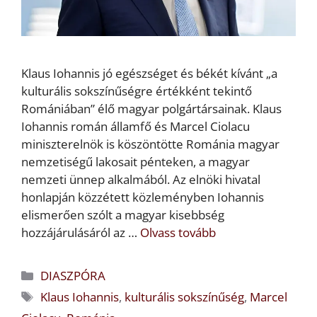
Klaus Iohannis jó egészséget és békét kívánt „a
kulturális sokszínűségre értékként tekintő
Romániában” élő magyar polgártársainak. Klaus
Iohannis román államfő és Marcel Ciolacu
miniszterelnök is köszöntötte Románia magyar
nemzetiségű lakosait pénteken, a magyar
nemzeti ünnep alkalmából. Az elnöki hivatal
honlapján közzétett közleményben Iohannis
elismerően szólt a magyar kisebbség
hozzájárulásáról az …
Olvass tovább
Kategória
DIASZPÓRA
Címkék
Klaus Iohannis
,
kulturális sokszínűség
,
Marcel