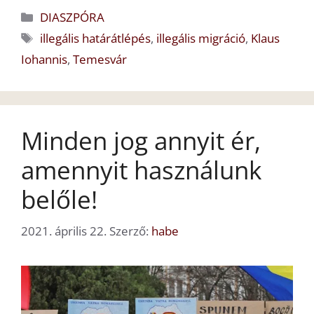
Kategória
DIASZPÓRA
Címkék
illegális határátlépés
,
illegális migráció
,
Klaus
Iohannis
,
Temesvár
Minden jog annyit ér,
amennyit használunk
belőle!
2021. április 22.
Szerző:
habe