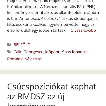
május 4-én, a második május 18-án lesz – írta a
Krónikaonline.ro. A Nemzeti Liberális Párt (PNL)
közleménye szerint a közös államfőjelölt továbbra
is Crin Antonescu. Az elnökválasztás időpontjának
kitűzésekor a koalíció figyelembe vette, hogy az
első fordulót egy időben tartsák …
Olvass tovább
Kategória
BELFÖLD
Címkék
Calin Georgescu
,
időpont
,
Klaus Iohannis
,
Románia
,
választás
Csúcspozíciókat kaphat
az RMDSZ az új