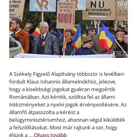
A Székely Figyelő Alapítvány többször is levélben
fordult Klaus Iohannis államelnökhöz, jelezve,
hogy a kisebbségi jogokat gyakran megsértik
Romániában. Azt kérték, szólítsa fel az állami
intézményeket a nyelvi jogok érvényesítésére. Az
államfő átpasszolta a kérést a
belügyminisztériumhoz, ahonnan végül kiküldték
a felszólításokat. Most már rajtunk a sor, hogy
éljünk a …
Olvass tovább