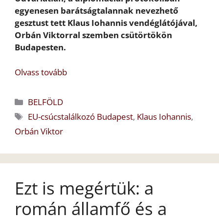
egyenesen barátságtalannak nevezhető
gesztust tett Klaus Iohannis vendéglátójával,
Orbán Viktorral szemben csütörtökön
Budapesten.
Olvass tovább
Kategória
BELFÖLD
Címkék
EU-csúcstalálkozó Budapest
,
Klaus Iohannis
,
Orbán Viktor
Ezt is megértük: a
román államfő és a