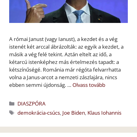
A római Janust (vagy Ianust), a kezdet és a vég
istenét két arccal ábrázolták: az egyik a kezdet, a
másik a vég felé tekint. Aztán eltelt az idő, a
kétarcú istenképhez más értelmezés tapadt: a
kétszínűségé. Románia már régóta felvarrhatta
volna a Janus-arcot a nemzeti zászlajára, nincs
ebben semmi újdonság. …
Olvass tovább
Kategória
DIASZPÓRA
Címkék
demokrácia-csúcs
,
Joe Biden
,
Klaus Iohannis