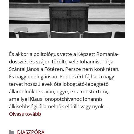
És akkor a politológus vette a Képzett Románia-
dossziét és szájon törölte vele Iohannist – írja
Szántai János a Főtéren. Persze nem konkrétan.
És nagyon elegánsan. Pont ezért fájhat a nagy
tervet hosszú évek óta lobogtató-lebegtető
államelnöknek. Van, ugye, ez a mesterterv,
amellyel Klaus Ionopotchivanoc Iohannis
álkisebbségi államelnök előállt vagy nyolc …
Olvass tovább
Kategória
DIASZPÓRA