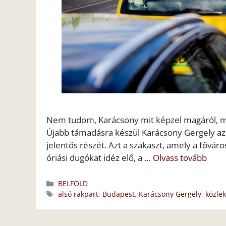
Nem tudom, Karácsony mit képzel magáról, már
Újabb támadásra készül Karácsony Gergely az au
jelentős részét. Azt a szakaszt, amely a fővár
óriási dugókat idéz elő, a …
Olvass tovább
Kategória
BELFÖLD
Címkék
alsó rakpart
,
Budapest
,
Karácsony Gergely
,
közle