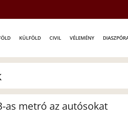
FÖLD
KÜLFÖLD
CIVIL
VÉLEMÉNY
DIASZPÓR
k
-as metró az autósokat