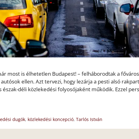
 most is élhetetlen Budapest! – felháborodtak a főváros
tósok ellen. Azt tervezi, hogy lezárja a pesti alsó rakpar
os észak-déli közlekedési folyosójaként működik. Ezzel per
kedési dugók
,
közlekedési koncepció
,
Tarlós István