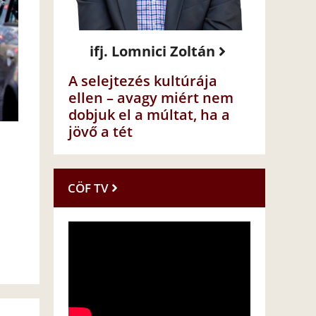
ifj. Lomnici Zoltán
A selejtezés kultúrája
ellen – avagy miért nem
dobjuk el a múltat, ha a
jövő a tét
CÖF TV