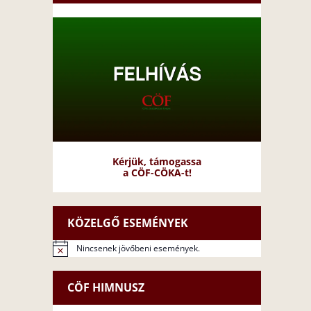
Kérjük, támogassa
a CÖF-CÖKA-t!
KÖZELGŐ ESEMÉNYEK
Nincsenek jövőbeni események.
N
o
t
CÖF HIMNUSZ
i
c
e