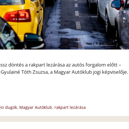
sz döntés a rakpart lezárása az autós forgalom előtt –
ulainé Tóth Zsuzsa, a Magyar Autóklub jogi képviselője.
ési dugók
,
Magyar Autóklub
,
rakpart lezárása