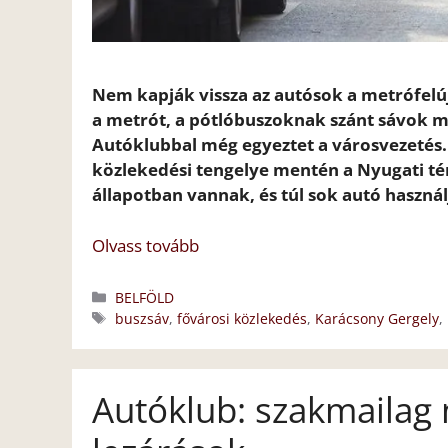
Nem kapják vissza az autósok a metrófelúj
a metrót, a pótlóbuszoknak szánt sávok m
Autóklubbal még egyeztet a városvezetés. 
közlekedési tengelye mentén a Nyugati térn
állapotban vannak, és túl sok autó használ
Olvass tovább
Kategória
BELFÖLD
Címkék
buszsáv
,
fővárosi közlekedés
,
Karácsony Gergely
,
Autóklub: szakmailag 