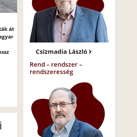
ták át
agyar
Csizmadia László
ossz
Rend – rendszer –
rendszeresség
i