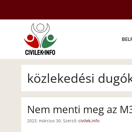
Kilépés
a
tartalomba
BEL
közlekedési dugó
Nem menti meg az M3
2023. március 30.
Szerző:
civilek.info