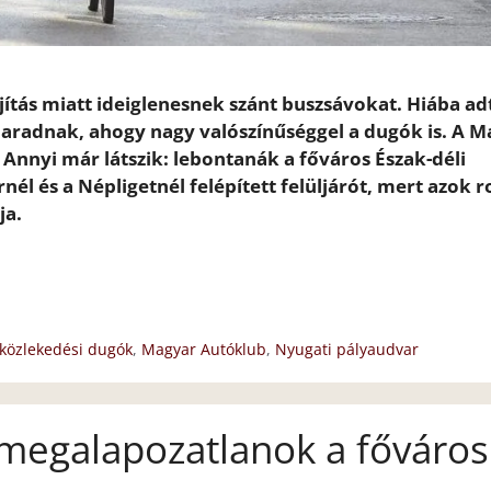
ítás miatt ideiglenesnek szánt buszsávokat.
Hiába ad
aradnak, ahogy nagy valószínűséggel a dugók is. A M
Annyi már látszik: lebontanák a főváros Észak-déli
él és a Népligetnél felépített felüljárót, mert azok r
ja.
közlekedési dugók
,
Magyar Autóklub
,
Nyugati pályaudvar
megalapozatlanok a főváros