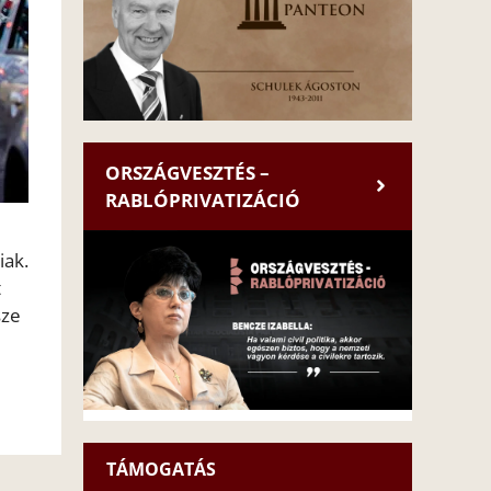
ORSZÁGVESZTÉS –
RABLÓPRIVATIZÁCIÓ
iak.
t
sze
TÁMOGATÁS