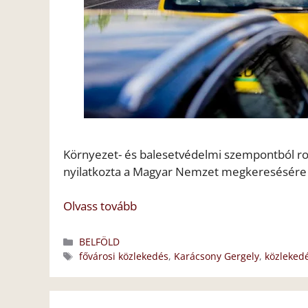
Környezet- és balesetvédelmi szempontból ros
nyilatkozta a Magyar Nemzet megkeresésére Gy
Olvass tovább
Kategória
BELFÖLD
Címkék
fővárosi közlekedés
,
Karácsony Gergely
,
közleked