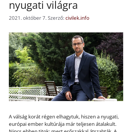
nyugati világra
2021. október 7.
Szerző:
civilek.info
A válság korát régen elhagytuk, hiszen a nyugati,
európai ember kultúrája már teljesen átalakult.
Nincs ebben titok: mert erőszakkal átszabták. A