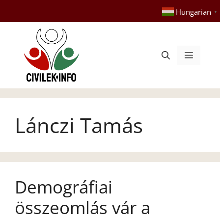
Kilépés
Hungarian
▼
a
tartalomba
Menü
Lánczi Tamás
Demográfiai
összeomlás vár a