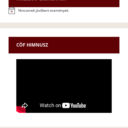
Nincsenek jövőbeni események.
N
o
t
i
c
e
CÖF HIMNUSZ