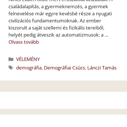
családalapítás, a gyermeknemzés, a gyermek
felnevelése már egyre kevésbé része a nyugati
civilizációs fundamentumoknak. Az ember
kiszorult a saját szellemi és fizikális tereiből,
helyét pedig átveszik az automatizmusok: a …
Olvass tovább
Kategória
VÉLEMÉNY
Címkék
demográfia
,
Demográfiai Csúcs
,
Lánczi Tamás