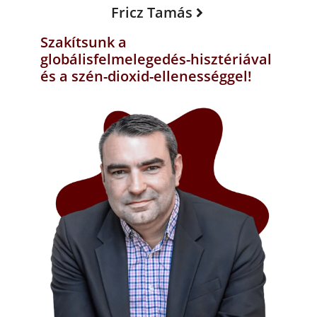
Fricz Tamás
Szakítsunk a
globálisfelmelegedés-hisztériával
és a szén-dioxid-ellenességgel!