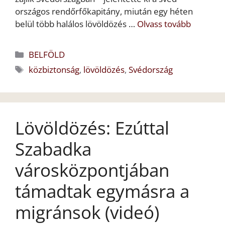
országos rendőrfőkapitány, miután egy héten
belül több halálos lövöldözés …
Olvass tovább
Kategória
BELFÖLD
Címkék
közbiztonság
,
lövöldözés
,
Svédország
Lövöldözés: Ezúttal
Szabadka
városközpontjában
támadtak egymásra a
migránsok (videó)