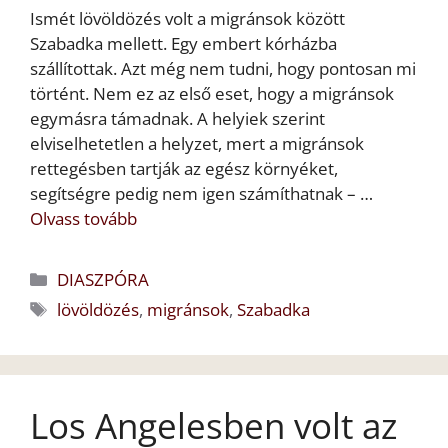
Ismét lövöldözés volt a migránsok között
Szabadka mellett. Egy embert kórházba
szállítottak. Azt még nem tudni, hogy pontosan mi
történt. Nem ez az első eset, hogy a migránsok
egymásra támadnak. A helyiek szerint
elviselhetetlen a helyzet, mert a migránsok
rettegésben tartják az egész környéket,
segítségre pedig nem igen számíthatnak – …
Olvass tovább
Kategória
DIASZPÓRA
Címkék
lövöldözés
,
migránsok
,
Szabadka
Los Angelesben volt az