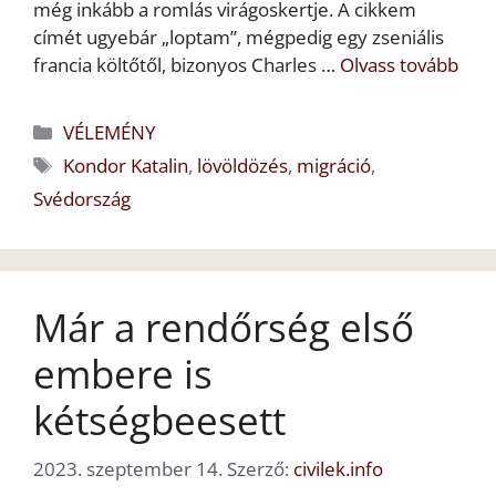
még inkább a romlás virágoskertje. A cikkem
címét ugyebár „loptam”, mégpedig egy zseniális
francia költőtől, bizonyos Charles …
Olvass tovább
Kategória
VÉLEMÉNY
Címkék
Kondor Katalin
,
lövöldözés
,
migráció
,
Svédország
Már a rendőrség első
embere is
kétségbeesett
2023. szeptember 14.
Szerző:
civilek.info