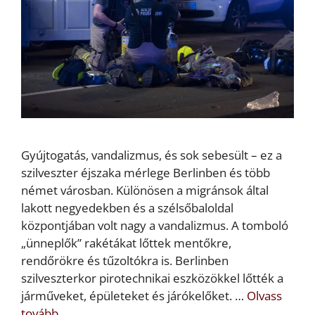
Gyújtogatás, vandalizmus, és sok sebesült – ez a
szilveszter éjszaka mérlege Berlinben és több
német városban. Különösen a migránsok által
lakott negyedekben és a szélsőbaloldal
központjában volt nagy a vandalizmus. A tomboló
„ünneplők” rakétákat lőttek mentőkre,
rendőrökre és tűzoltókra is. Berlinben
szilveszterkor pirotechnikai eszközökkel lőtték a
járműveket, épületeket és járókelőket. …
Olvass
tovább