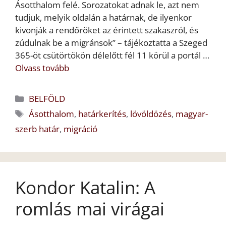
Ásotthalom felé. Sorozatokat adnak le, azt nem
tudjuk, melyik oldalán a határnak, de ilyenkor
kivonják a rendőröket az érintett szakaszról, és
zúdulnak be a migránsok” – tájékoztatta a Szeged
365-öt csütörtökön délelőtt fél 11 körül a portál …
Olvass tovább
Kategória
BELFÖLD
Címkék
Ásotthalom
,
határkerítés
,
lövöldözés
,
magyar-
szerb határ
,
migráció
Kondor Katalin: A
romlás mai virágai