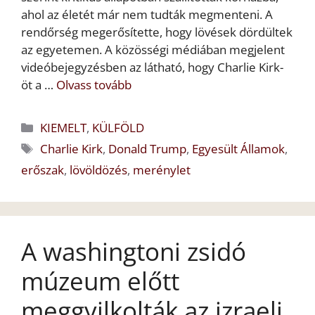
ahol az életét már nem tudták megmenteni. A
rendőrség megerősítette, hogy lövések dördültek
az egyetemen. A közösségi médiában megjelent
videóbejegyzésben az látható, hogy Charlie Kirk-
öt a …
Olvass tovább
Kategória
KIEMELT
,
KÜLFÖLD
Címkék
Charlie Kirk
,
Donald Trump
,
Egyesült Államok
,
erőszak
,
lövöldözés
,
merénylet
A washingtoni zsidó
múzeum előtt
meggyilkolták az izraeli