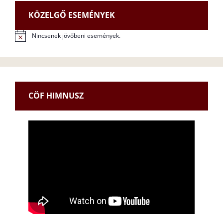
KÖZELGŐ ESEMÉNYEK
Nincsenek jövőbeni események.
N
o
t
i
c
e
CÖF HIMNUSZ