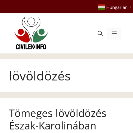
Kilépés
Hungarian
▼
a
tartalomba
Menü
lövöldözés
Tömeges lövöldözés
Észak-Karolinában