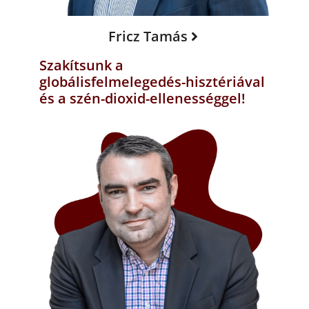
Fricz Tamás
Szakítsunk a
globálisfelmelegedés-hisztériával
és a szén-dioxid-ellenességgel!