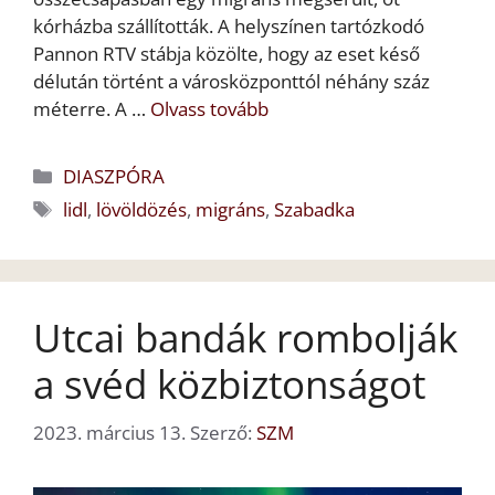
kórházba szállították. A helyszínen tartózkodó
Pannon RTV stábja közölte, hogy az eset késő
délután történt a városközponttól néhány száz
méterre. A …
Olvass tovább
Kategória
DIASZPÓRA
Címkék
lidl
,
lövöldözés
,
migráns
,
Szabadka
Utcai bandák rombolják
a svéd közbiztonságot
2023. március 13.
Szerző:
SZM