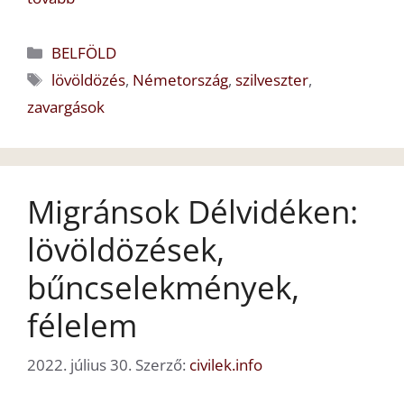
Kategória
BELFÖLD
Címkék
lövöldözés
,
Németország
,
szilveszter
,
zavargások
Migránsok Délvidéken:
lövöldözések,
bűncselekmények,
félelem
2022. július 30.
Szerző:
civilek.info