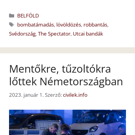
Kategória
BELFÖLD
Címkék
bombatámadás
,
lövöldözés
,
robbantás
,
Svédország
,
The Spectator
,
Utcai bandák
Mentőkre, tűzoltókra
lőttek Németországban
2023. január 1.
Szerző:
civilek.info