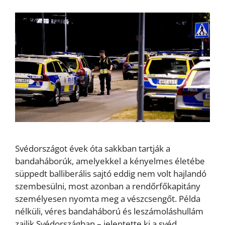
Svédországot évek óta sakkban tartják a
bandaháborúk, amelyekkel a kényelmes életébe
süppedt balliberális sajtó eddig nem volt hajlandó
szembesülni, most azonban a rendőrfőkapitány
személyesen nyomta meg a vészcsengőt. Példa
nélküli, véres bandaháború és leszámoláshullám
zajlik Svédországban – jelentette ki a svéd