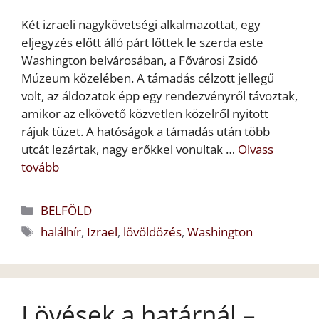
Két izraeli nagykövetségi alkalmazottat, egy
eljegyzés előtt álló párt lőttek le szerda este
Washington belvárosában, a Fővárosi Zsidó
Múzeum közelében. A támadás célzott jellegű
volt, az áldozatok épp egy rendezvényről távoztak,
amikor az elkövető közvetlen közelről nyitott
rájuk tüzet. A hatóságok a támadás után több
utcát lezártak, nagy erőkkel vonultak …
Olvass
tovább
Kategória
BELFÖLD
Címkék
halálhír
,
Izrael
,
lövöldözés
,
Washington
Lövések a határnál –