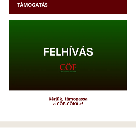
TÁMOGATÁS
Kérjük, támogassa
a CÖF-CÖKA-t!