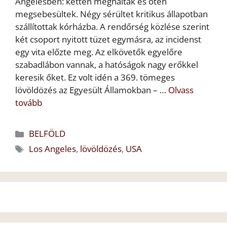
Angelesben: ketten meghaltak és öten
megsebesültek. Négy sérültet kritikus állapotban
szállítottak kórházba. A rendőrség közlése szerint
két csoport nyitott tüzet egymásra, az incidenst
egy vita előzte meg. Az elkövetők egyelőre
szabadlábon vannak, a hatóságok nagy erőkkel
keresik őket. Ez volt idén a 369. tömeges
lövöldözés az Egyesült Államokban – …
Olvass
tovább
Kategória
BELFÖLD
Címkék
Los Angeles
,
lövöldözés
,
USA