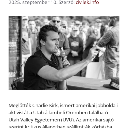
2025. szeptember 10.
Szerző:
civilek.info
Meglőtték Charlie Kirk, ismert amerikai jobboldali
aktivistát a Utah állambeli Oremben található
Utah Valley Egyetemen (UVU). Az amerikai sajtó
szerint kritikus állapotban szállították kórházba,