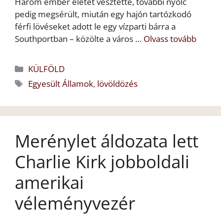
Három ember életét vesztette, további nyolc
pedig megsérült, miután egy hajón tartózkodó
férfi lövéseket adott le egy vízparti bárra a
Southportban – közölte a város …
Olvass tovább
Kategória
KÜLFÖLD
Címkék
Egyesült Államok
,
lövöldözés
Merénylet áldozata lett
Charlie Kirk jobboldali
amerikai
véleményvezér