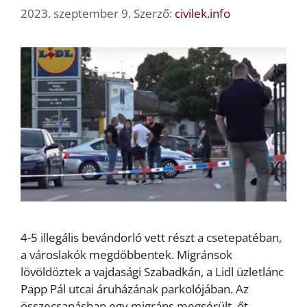
2023. szeptember 9.
Szerző:
civilek.info
4-5 illegális bevándorló vett részt a csetepatéban,
a városlakók megdöbbentek. Migránsok
lövöldöztek a vajdasági Szabadkán, a Lidl üzletlánc
Papp Pál utcai áruházának parkolójában. Az
összecsapásban egy migráns megsérült, őt