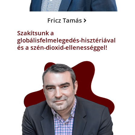
Fricz Tamás
Szakítsunk a
globálisfelmelegedés-hisztériával
és a szén-dioxid-ellenességgel!