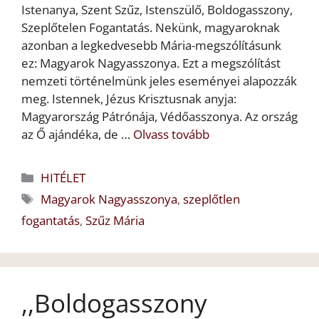
Istenanya, Szent Szűz, Istenszülő, Boldogasszony,
Szeplőtelen Fogantatás. Nekünk, magyaroknak
azonban a legkedvesebb Mária-megszólításunk
ez: Magyarok Nagyasszonya. Ezt a megszólítást
nemzeti történelmünk jeles eseményei alapozzák
meg. Istennek, Jézus Krisztusnak anyja:
Magyarország Pátrónája, Védőasszonya. Az ország
az Ő ajándéka, de …
Olvass tovább
Kategória
HITÉLET
Címkék
Magyarok Nagyasszonya
,
szeplőtlen
fogantatás
,
Szűz Mária
,,Boldogasszony