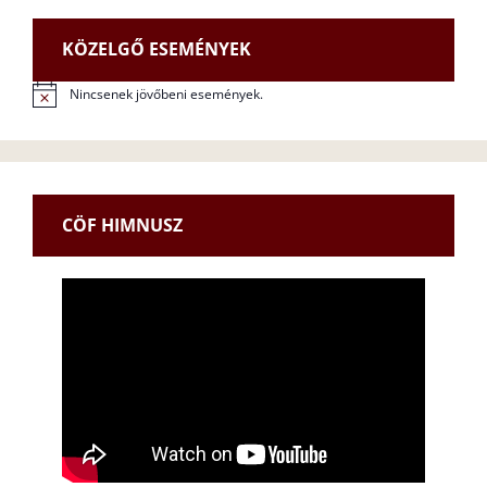
KÖZELGŐ ESEMÉNYEK
Nincsenek jövőbeni események.
N
o
t
i
c
e
CÖF HIMNUSZ