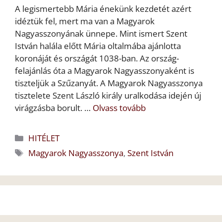
A legismertebb Mária énekünk kezdetét azért
idéztük fel, mert ma van a Magyarok
Nagyasszonyának ünnepe. Mint ismert Szent
István halála előtt Mária oltalmába ajánlotta
koronáját és országát 1038-ban. Az ország-
felajánlás óta a Magyarok Nagyasszonyaként is
tiszteljük a Szűzanyát. A Magyarok Nagyasszonya
tisztelete Szent László király uralkodása idején új
virágzásba borult. …
Olvass tovább
Kategória
HITÉLET
Címkék
Magyarok Nagyasszonya
,
Szent István