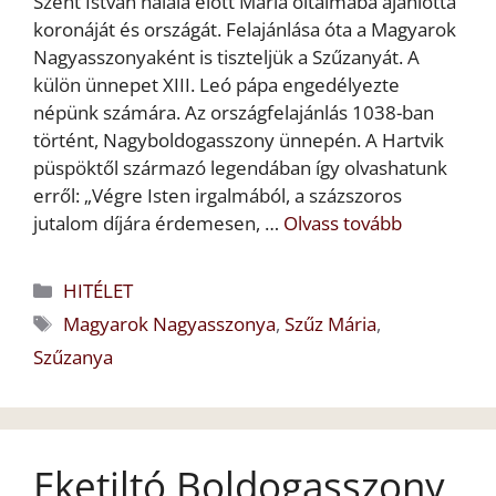
Szent István halála előtt Mária oltalmába ajánlotta
koronáját és országát. Felajánlása óta a Magyarok
Nagyasszonyaként is tiszteljük a Szűzanyát. A
külön ünnepet XIII. Leó pápa engedélyezte
népünk számára. Az országfelajánlás 1038-ban
történt, Nagyboldogasszony ünnepén. A Hartvik
püspöktől származó legendában így olvashatunk
erről: „Végre Isten irgalmából, a százszoros
jutalom díjára érdemesen, …
Olvass tovább
Kategória
HITÉLET
Címkék
Magyarok Nagyasszonya
,
Szűz Mária
,
Szűzanya
Eketiltó Boldogasszony