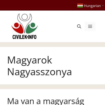
Kilépés
Hungarian
▼
a
tartalomba
Menü
Magyarok
Nagyasszonya
Ma van a magyarság