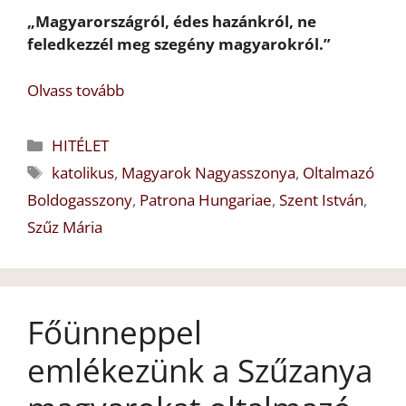
„Magyarországról, édes hazánkról, ne
feledkezzél meg szegény magyarokról.”
Olvass tovább
Kategória
HITÉLET
Címkék
katolikus
,
Magyarok Nagyasszonya
,
Oltalmazó
Boldogasszony
,
Patrona Hungariae
,
Szent István
,
Szűz Mária
Főünneppel
emlékezünk a Szűzanya