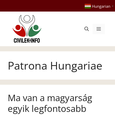
Kilépés
Hungarian
▼
a
tartalomba
Menü
Patrona Hungariae
Ma van a magyarság
egyik legfontosabb