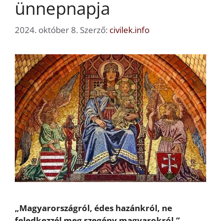
ünnepnapja
2024. október 8.
Szerző:
civilek.info
„Magyarországról, édes hazánkról, ne
feledkezzél meg szegény magyarokról.”