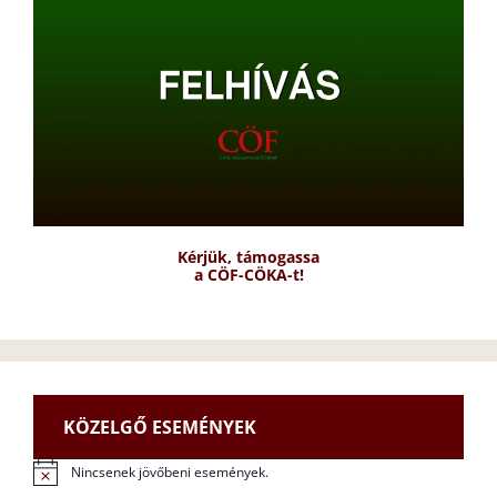
Kérjük, támogassa
a CÖF-CÖKA-t!
KÖZELGŐ ESEMÉNYEK
Nincsenek jövőbeni események.
N
o