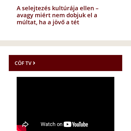
A selejtezés kultúrája ellen –
avagy miért nem dobjuk el a
múltat, ha a jövő a tét
CÖF TV