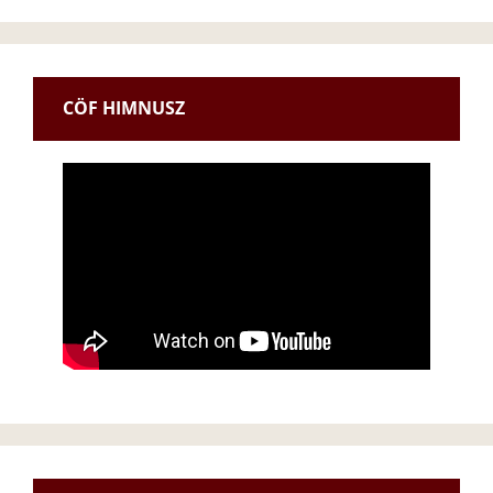
t
i
c
e
CÖF HIMNUSZ