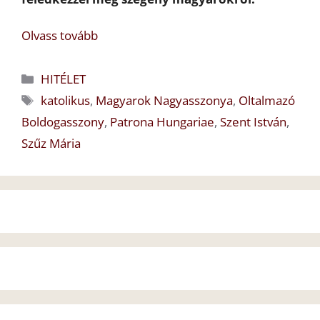
Olvass tovább
Kategória
HITÉLET
Címkék
katolikus
,
Magyarok Nagyasszonya
,
Oltalmazó
Boldogasszony
,
Patrona Hungariae
,
Szent István
,
Szűz Mária