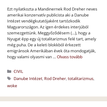
Ezt nyilatkozta a Mandinernek Rod Dreher neves
amerikai konzervatív publicista aki a Danube
Intézet vendégkutatójaként tartózkodik
Magyarországon. Az igen érdekes interjúból
szemezgettünk. Meggyőződésem (…), hogy a
Nyugat épp egy új totalitarizmus felé tart, amely
még puha. De a keleti blokkból érkezett
emigránsok Amerikában évek óta mondogatják,
hogy valami olyasmi van …
Olvass tovább
Kategória
CIVIL
Címkék
Danube Intézet
,
Rod Dreher
,
totalitarizmus
,
woke