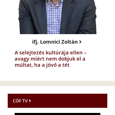
ifj. Lomnici Zoltán
A selejtezés kultúrája ellen –
avagy miért nem dobjuk el a
múltat, ha a jövő a tét
CÖF TV