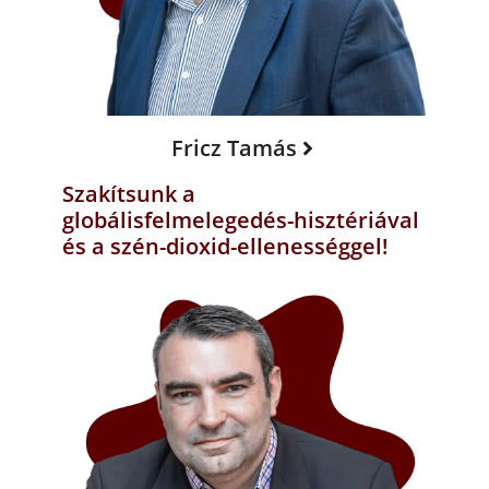
Fricz Tamás
Szakítsunk a
globálisfelmelegedés-hisztériával
és a szén-dioxid-ellenességgel!