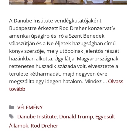
A Danube Institute vendégkutatójaként
Budapestre érkezett Rod Dreher konzervatív
amerikai újságíró és író a Szent Benedek
válaszútján és a Ne éljetek hazugságban című
könyv szerzője, mely utóbbinak jelentős részét
hazánkban alkotta. Úgy látja: Magyarországnak
rettenetes huszadik százada volt, elvesztette a
területe kétharmadát, majd negyven évre
megszállta egy idegen hatalom. Mindez …
Olvass
tovább
Kategória
VÉLEMÉNY
Címkék
Danube Institute
,
Donald Trump
,
Egyesült
Államok
,
Rod Dreher