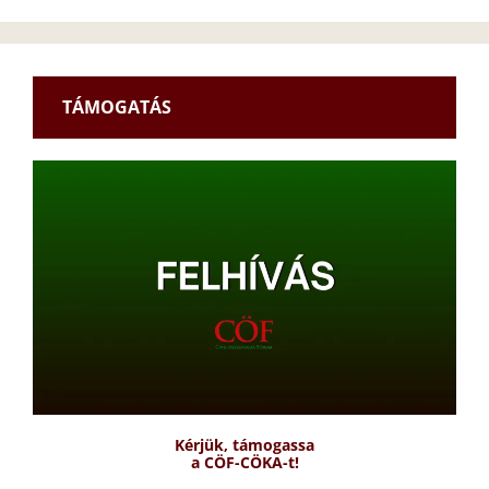
TÁMOGATÁS
Kérjük, támogassa
a CÖF-CÖKA-t!