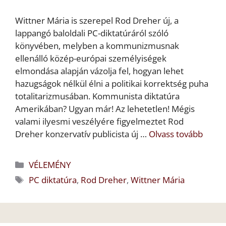
Wittner Mária is szerepel Rod Dreher új, a
lappangó baloldali PC-diktatúráról szóló
könyvében, melyben a kommunizmusnak
ellenálló közép-európai személyiségek
elmondása alapján vázolja fel, hogyan lehet
hazugságok nélkül élni a politikai korrektség puha
totalitarizmusában. Kommunista diktatúra
Amerikában? Ugyan már! Az lehetetlen! Mégis
valami ilyesmi veszélyére figyelmeztet Rod
Dreher konzervatív publicista új …
Olvass tovább
Kategória
VÉLEMÉNY
Címkék
PC diktatúra
,
Rod Dreher
,
Wittner Mária