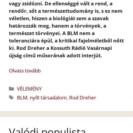
vagy zsidózni. De ellenséggé vált a rend, a
rendőr, sőt a természettudomány is, s ez nem
véletlen, hiszen a biológiát sem a szavak
határozzák meg, hanem a törvények, a
természet törvényei. A BLM nem a
toleranciára épül, a kritikai fajelméletből nőtt
ki. Rod Dreher a Kossuth Rádió Vasárnapi
újság című műsorának adott interjút.
Olvass tovább
Kategória
VÉLEMÉNY
Címkék
BLM
,
nyílt társadalom
,
Rod Dreher
Valódi populista