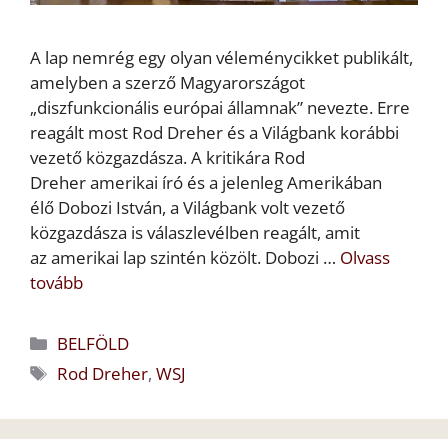
A lap nemrég egy olyan véleménycikket publikált,
amelyben a szerző Magyarországot
„diszfunkcionális európai államnak” nevezte. Erre
reagált most Rod Dreher és a Világbank korábbi
vezető közgazdásza. A kritikára Rod
Dreher amerikai író és a jelenleg Amerikában
élő Dobozi István, a Világbank volt vezető
közgazdásza is válaszlevélben reagált, amit
az amerikai lap szintén közölt. Dobozi …
Olvass
tovább
Kategória
BELFÖLD
Címkék
Rod Dreher
,
WSJ