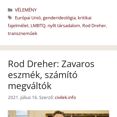
Kategória
VÉLEMÉNY
Címkék
Európai Unió
,
genderideológia
,
kritikai
fajelmélet
,
LMBTQ
,
nyílt társadalom
,
Rod Dreher
,
transzneműek
Rod Dreher: Zavaros
eszmék, számító
megváltók
2021. július 16.
Szerző:
civilek.info