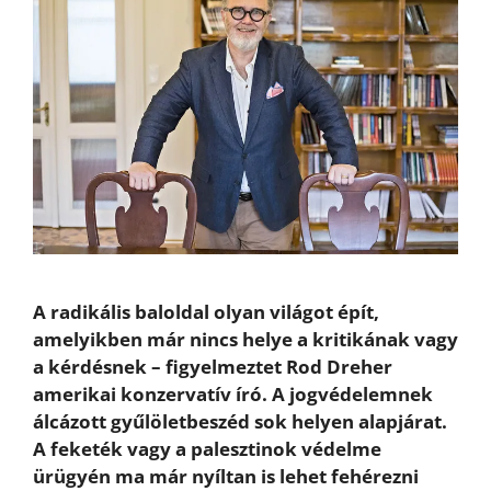
A radikális baloldal olyan világot épít,
amelyikben már nincs helye a kritikának vagy
a kérdésnek – figyelmeztet Rod Dreher
amerikai konzervatív író. A jogvédelemnek
álcázott gyűlöletbeszéd sok helyen alapjárat.
A feketék vagy a palesztinok védelme
ürügyén ma már nyíltan is lehet fehérezni