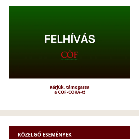
Kérjük, támogassa
a CÖF-CÖKA-t!
KÖZELGŐ ESEMÉNYEK