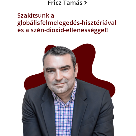
Fricz Tamás
Szakítsunk a
globálisfelmelegedés-hisztériával
és a szén-dioxid-ellenességgel!