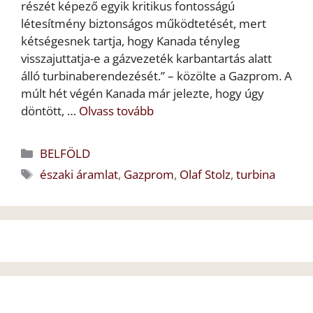
részét képező egyik kritikus fontosságú
létesítmény biztonságos működtetését, mert
kétségesnek tartja, hogy Kanada tényleg
visszajuttatja-e a gázvezeték karbantartás alatt
álló turbinaberendezését.” – közölte a Gazprom. A
múlt hét végén Kanada már jelezte, hogy úgy
döntött, …
Olvass tovább
Kategória
BELFÖLD
Címkék
északi áramlat
,
Gazprom
,
Olaf Stolz
,
turbina