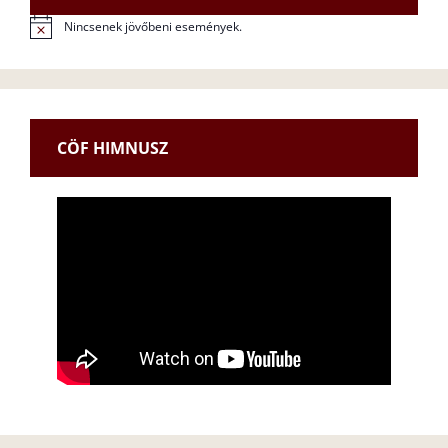
Nincsenek jövőbeni események.
N
o
t
i
c
e
CÖF HIMNUSZ