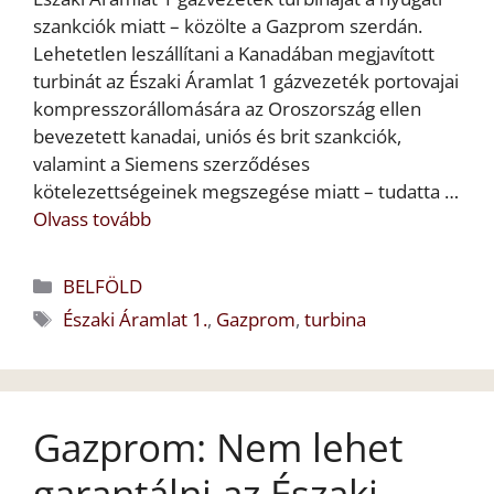
szankciók miatt – közölte a Gazprom szerdán.
Lehetetlen leszállítani a Kanadában megjavított
turbinát az Északi Áramlat 1 gázvezeték portovajai
kompresszorállomására az Oroszország ellen
bevezetett kanadai, uniós és brit szankciók,
valamint a Siemens szerződéses
kötelezettségeinek megszegése miatt – tudatta …
Olvass tovább
Kategória
BELFÖLD
Címkék
Északi Áramlat 1.
,
Gazprom
,
turbina
Gazprom: Nem lehet
garantálni az Északi