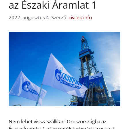
az Északi Áramlat 1
2022. augusztus 4.
Szerző:
civilek.info
Nem lehet visszaszállítani Oroszországba az
Északi Áramlat 1 gázvezeték turbináját a nyugati