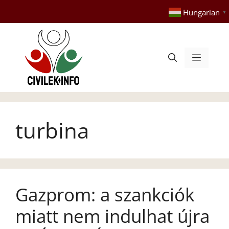
Kilépés
Hungarian
▼
a
tartalomba
Menü
turbina
Gazprom: a szankciók
miatt nem indulhat újra