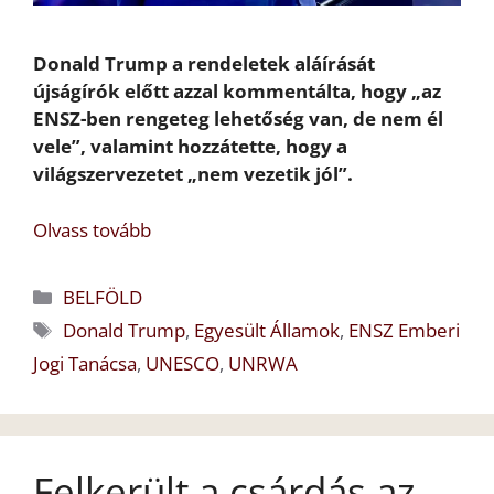
Donald Trump a rendeletek aláírását
újságírók előtt azzal kommentálta, hogy „az
ENSZ-ben rengeteg lehetőség van, de nem él
vele”, valamint hozzátette, hogy a
világszervezetet „nem vezetik jól”.
Olvass tovább
Kategória
BELFÖLD
Címkék
Donald Trump
,
Egyesült Államok
,
ENSZ Emberi
Jogi Tanácsa
,
UNESCO
,
UNRWA
Felkerült a csárdás az