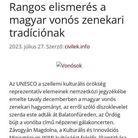
Rangos elismerés a
magyar vonós zenekari
tradíciónak
2023. július 27.
Szerző:
civilek.info
Az UNESCO a szellemi kulturális örökség
reprezentatív elemeinek nemzetközi jegyzékébe
emelte tavaly decemberben a magyar vonós
zenekari hagyományt, az erről szóló díszoklevelet
szerda este adták át Balatonfüreden, az Ördög
bújt a vonóba című népzenei gálakoncerten.
Závogyán Magdolna, a Kulturális és Innovációs
Minisztérium (KIM) kultúráért felelős államtitkára