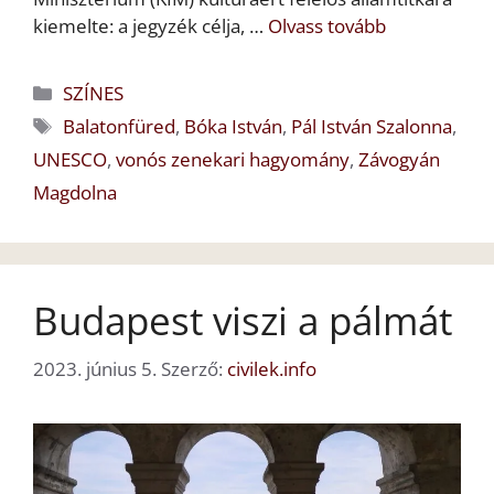
kiemelte: a jegyzék célja, …
Olvass tovább
Kategória
SZÍNES
Címkék
Balatonfüred
,
Bóka István
,
Pál István Szalonna
,
UNESCO
,
vonós zenekari hagyomány
,
Závogyán
Magdolna
Budapest viszi a pálmát
2023. június 5.
Szerző:
civilek.info