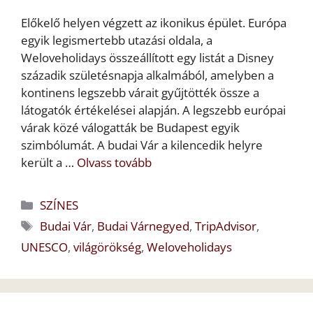
Előkelő helyen végzett az ikonikus épület. Európa
egyik legismertebb utazási oldala, a
Weloveholidays összeállított egy listát a Disney
századik születésnapja alkalmából, amelyben a
kontinens legszebb várait gyűjtötték össze a
látogatók értékelései alapján. A legszebb európai
várak közé válogatták be Budapest egyik
szimbólumát. A budai Vár a kilencedik helyre
került a …
Olvass tovább
Kategória
SZÍNES
Címkék
Budai Vár
,
Budai Várnegyed
,
TripAdvisor
,
UNESCO
,
világörökség
,
Weloveholidays