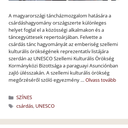
A magyarországi táncházmozgalom hatására a
csárdáshagyomány országszerte különleges
helyet foglal el a közösségi alkalmakon és a
táncegyüttesek repertoárjában. Felvette a
csárdás tánc hagyományát az emberiség szellemi
kulturális örökségének reprezentatív listájára
szerdán az UNESCO Szellemi Kulturális Örökség
Kormányközi Bizottsága a paraguayi Asunciónban
zajló ülésszakán. A szellemi kulturális örökség
megőrzéséről szóló egyezmény …
Olvass tovább
Kategória
SZÍNES
Címkék
csárdás
,
UNESCO