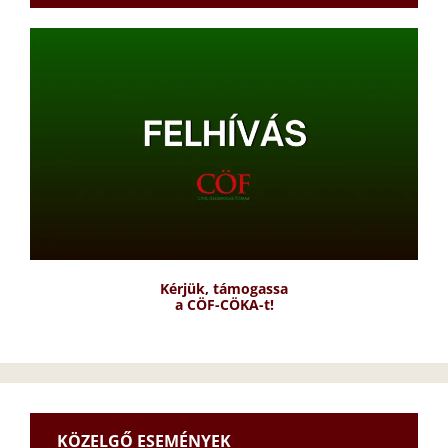
Kérjük, támogassa
a CÖF-CÖKA-t!
KÖZELGŐ ESEMÉNYEK