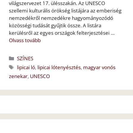
világszervezet 17. ülésszakán. Az UNESCO
szellemi kulturális örökség listájára az emberiség
nemzedékről nemzedékre hagyományozódó
közösségi tudását gyűjtik össze. A listára
kerülésről az egyes országok felterjesztései …
Olvass tovább
Kategória
SZÍNES
Címkék
lipicai ló
,
lipicai lótenyésztés
,
magyar vonós
zenekar
,
UNESCO