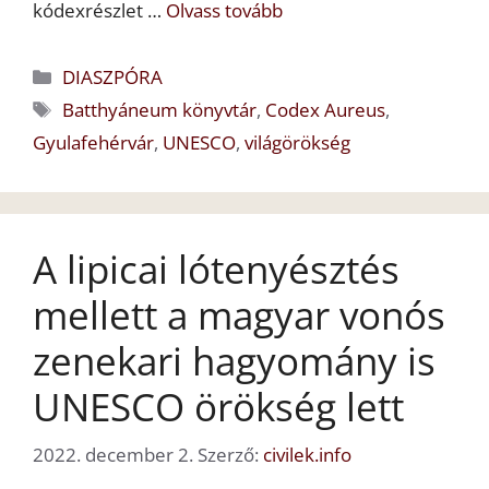
kódexrészlet …
Olvass tovább
Kategória
DIASZPÓRA
Címkék
Batthyáneum könyvtár
,
Codex Aureus
,
Gyulafehérvár
,
UNESCO
,
világörökség
A lipicai lótenyésztés
mellett a magyar vonós
zenekari hagyomány is
UNESCO örökség lett
2022. december 2.
Szerző:
civilek.info