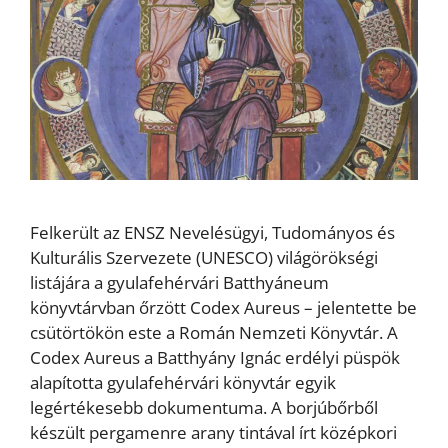
Felkerült az ENSZ Nevelésügyi, Tudományos és
Kulturális Szervezete (UNESCO) világörökségi
listájára a gyulafehérvári Batthyáneum
könyvtárvban őrzött Codex Aureus – jelentette be
csütörtökön este a Román Nemzeti Könyvtár. A
Codex Aureus a Batthyány Ignác erdélyi püspök
alapította gyulafehérvári könyvtár egyik
legértékesebb dokumentuma. A borjúbőrből
készült pergamenre arany tintával írt középkori