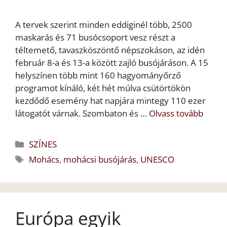
A tervek szerint minden eddiginél több, 2500
maskarás és 71 busócsoport vesz részt a
téltemető, tavaszköszöntő népszokáson, az idén
február 8-a és 13-a között zajló busójáráson. A 15
helyszínen több mint 160 hagyományőrző
programot kínáló, két hét múlva csütörtökön
kezdődő esemény hat napjára mintegy 110 ezer
látogatót várnak. Szombaton és …
Olvass tovább
Kategória
SZÍNES
Címkék
Mohács
,
mohácsi busójárás
,
UNESCO
Európa egyik