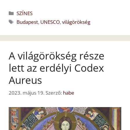
Kategória
SZÍNES
Címkék
Budapest
,
UNESCO
,
világörökség
A világörökség része
lett az erdélyi Codex
Aureus
2023. május 19.
Szerző:
habe