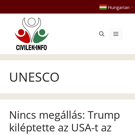
Kilépés
Hungarian
▼
a
tartalomba
Menü
UNESCO
Nincs megállás: Trump
kiléptette az USA-t az