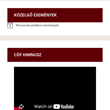
KÖZELGŐ ESEMÉNYEK
Nincsenek jövőbeni események.
N
o
t
i
c
e
CÖF HIMNUSZ