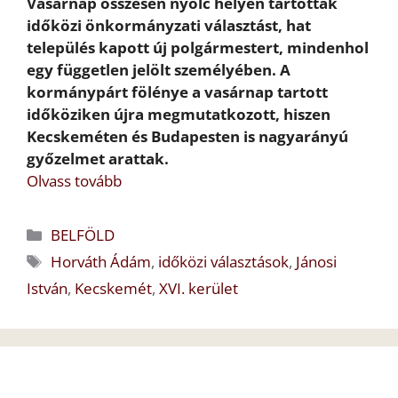
Vasárnap összesen nyolc helyen tartottak
időközi önkormányzati választást, hat
település kapott új polgármestert, mindenhol
egy független jelölt személyében.
A
kormánypárt fölénye a vasárnap tartott
időköziken újra megmutatkozott, hiszen
Kecskeméten és Budapesten is nagyarányú
győzelmet arattak.
Olvass tovább
Kategória
BELFÖLD
Címkék
Horváth Ádám
,
időközi választások
,
Jánosi
István
,
Kecskemét
,
XVI. kerület