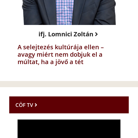
ifj. Lomnici Zoltán
A selejtezés kultúrája ellen –
avagy miért nem dobjuk el a
múltat, ha a jövő a tét
CÖF TV