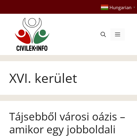
Kilépés
Hungarian
▼
a
tartalomba
Menü
XVI. kerület
Tájsebből városi oázis –
amikor egy jobboldali