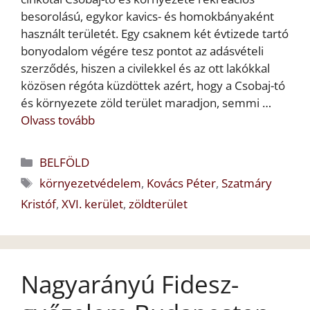
besorolású, egykor kavics- és homokbányaként
használt területét. Egy csaknem két évtizede tartó
bonyodalom végére tesz pontot az adásvételi
szerződés, hiszen a civilekkel és az ott lakókkal
közösen régóta küzdöttek azért, hogy a Csobaj-tó
és környezete zöld terület maradjon, semmi …
Olvass tovább
Kategória
BELFÖLD
Címkék
környezetvédelem
,
Kovács Péter
,
Szatmáry
Kristóf
,
XVI. kerület
,
zöldterület
Nagyarányú Fidesz-