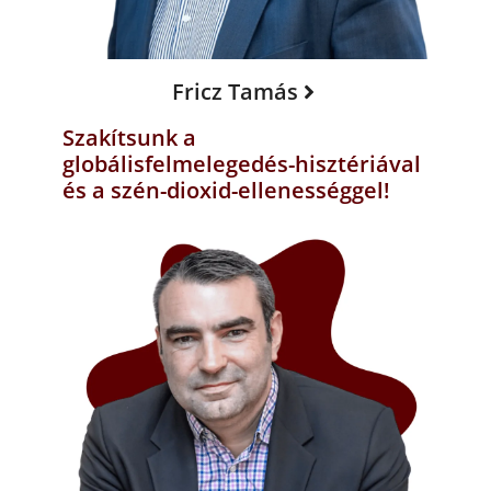
Fricz Tamás
Szakítsunk a
globálisfelmelegedés-hisztériával
és a szén-dioxid-ellenességgel!