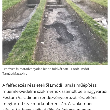
Ezeréves falmaradványok a bihari földvárban – Fotó: Emődi
Tamás/Maszol.ro
A felfedezés részleteiről Emődi Tamás műépítész,
műemlékvédelmi szakmérnök számolt be a nagyváradi
Festum Varadinum rendezvénysorozat részeként
megtartott szakmai konferencián. A szakember
kifejtette, hogy a bihari földvár építése minden