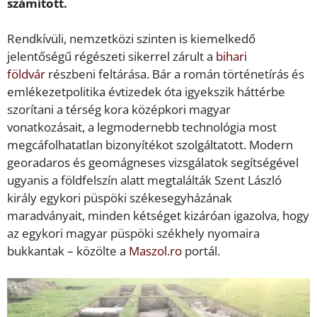
számított.
Rendkívüli, nemzetközi szinten is kiemelkedő
jelentőségű régészeti sikerrel zárult a
bihari
földvár
részbeni feltárása. Bár a román történetírás és
emlékezetpolitika évtizedek óta igyekszik háttérbe
szorítani a térség kora középkori magyar
vonatkozásait, a legmodernebb technológia most
megcáfolhatatlan bizonyítékot szolgáltatott. Modern
georadaros és geomágneses vizsgálatok segítségével
ugyanis a földfelszín alatt megtalálták Szent László
király egykori püspöki székesegyházának
maradványait, minden kétséget kizáróan igazolva, hogy
az egykori magyar püspöki székhely nyomaira
bukkantak – közölte a
Maszol.ro
portál.