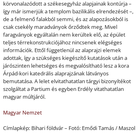
körvonalazódott a székesegyház alapjainak kontúrja –
így már ismerjük a templom bazilikális elrendezését –,
de a felmenő falakból semmi, és az alapozásokból is
csak csekély maradványok őrződtek meg. Mivel
faragványok egyáltalán nem kerültek elő, az épület
teljes térrekonstrukciójához nincsenek elégséges
információk. Ettől függetlenül az alaprajzi elemek
adottak, így a szükséges kiegészítő kutatások után a
járószinten lehetséges és megvalósítható lesz a kora
Árpád-kori katedrális alaprajzának látványos
bemutatása. A lelet elvitathatatlan tárgyi bizonyítékot
szolgáltat a Partium és egyben Erdély vitathatatlan
magyar múltjáról.
Magyar Nemzet
Címlapkép: Bihari földvár – Fotó: Emődi Tamás / Maszol