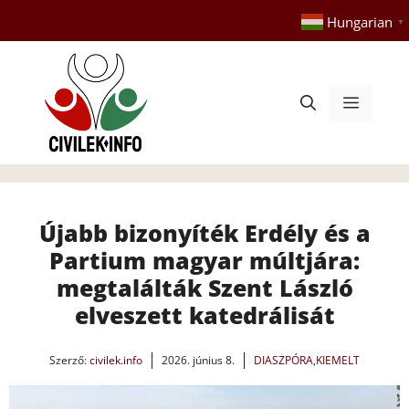
Kilépés
Hungarian
▼
a
tartalomba
Menü
Újabb bizonyíték Erdély és a
Partium magyar múltjára:
megtalálták Szent László
elveszett katedrálisát
Szerző:
civilek.info
2026. június 8.
DIASZPÓRA
,
KIEMELT