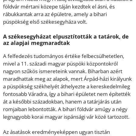
földvár mértani közepe táján kezdtek el ásni, és
rábukkantak arra az épületre, amely a bihari
püspökség első székesegyháza volt.
A székesegyházat elpusztították a tatárok, de
az alapjai megmaradtak
A felfedezés tudományos értéke felbecsülhetetlen,
mivel a 11. századi magyar püspöki központokról
nagyon szűkös ismereteink vannak. Biharban azért
maradhattak meg az alapok, mert Árpád-házi királyunk
a püspökség székhelyét áthelyezte a kereskedelmileg
fontosabb Váradra, így a bihari épületet nem építették
át a későbbi századokban, hanem a tatárjárás után
romjaiban lebontották. A bihari földvár amúgy a négy
legnagyobb korai magyar ispánsági vár közé tartozott.
Az ásatások eredményeképpen ugyan tisztán