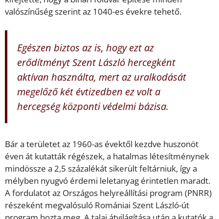
valószínűség szerint az 1040-es évekre tehető.
Egészen biztos az is, hogy ezt az
erődítményt Szent László hercegként
aktívan használta, mert az uralkodását
megelőző két évtizedben ez volt a
hercegség központi védelmi bázisa.
Bár a területet az 1960-as évektől kezdve huszonöt
éven át kutatták régészek, a hatalmas létesítménynek
mindössze a 2,5 százalékát sikerült feltárniuk, így a
mélyben nyugvó érdemi leletanyag érintetlen maradt.
A fordulatot az Országos helyreállítási program (PNRR)
részeként megvalósuló Romániai Szent László-út
program hozta meg. A talaj átvilágítása után a kutatók a