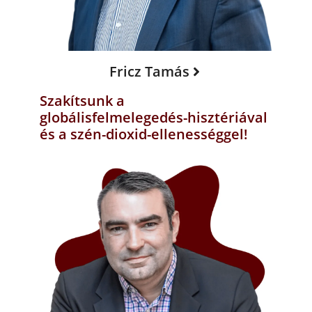
Fricz Tamás
Szakítsunk a
globálisfelmelegedés-hisztériával
és a szén-dioxid-ellenességgel!