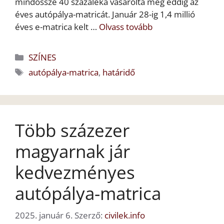
mindössze 40 százaléka vásárolta meg eddig az
éves autópálya-matricát. Január 28-ig 1,4 millió
éves e-matrica kelt …
Olvass tovább
Kategória
SZÍNES
Címkék
autópálya-matrica
,
határidő
Több százezer
magyarnak jár
kedvezményes
autópálya-matrica
2025. január 6.
Szerző:
civilek.info