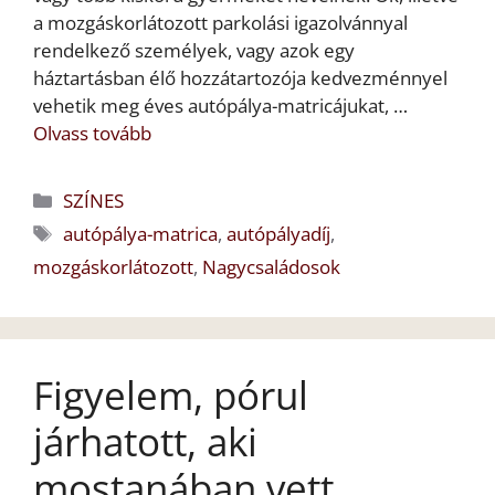
a mozgáskorlátozott parkolási igazolvánnyal
rendelkező személyek, vagy azok egy
háztartásban élő hozzátartozója kedvezménnyel
vehetik meg éves autópálya-matricájukat, …
Olvass tovább
Kategória
SZÍNES
Címkék
autópálya-matrica
,
autópályadíj
,
mozgáskorlátozott
,
Nagycsaládosok
Figyelem, pórul
járhatott, aki
mostanában vett