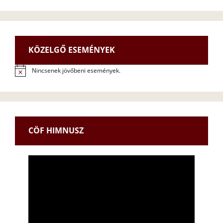
KÖZELGŐ ESEMÉNYEK
Nincsenek jövőbeni események.
N
o
t
i
c
e
CÖF HIMNUSZ