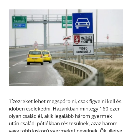
Tízezreket lehet megspórolni, csak figyelni kell és
időben cselekedni. Hazánkban mintegy 160 ezer
olyan család él, akik legalább három gyermek
után családi pótlékban részesülnek, azaz három
vagy több kiskorú gyermeket nevelnek. Ők, illetve