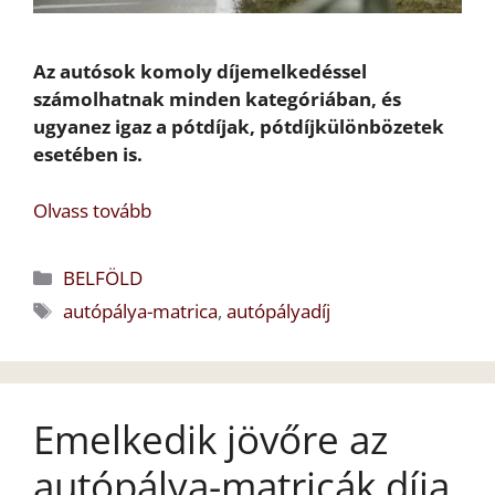
Az autósok komoly díjemelkedéssel
számolhatnak minden kategóriában, és
ugyanez igaz a pótdíjak, pótdíjkülönbözetek
esetében is.
Olvass tovább
Kategória
BELFÖLD
Címkék
autópálya-matrica
,
autópályadíj
Emelkedik jövőre az
autópálya-matricák díja