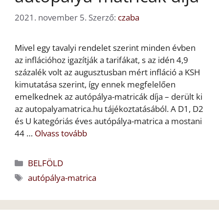
2021. november 5.
Szerző:
czaba
Mivel egy tavalyi rendelet szerint minden évben
az inflációhoz igazítják a tarifákat, s az idén 4,9
százalék volt az augusztusban mért infláció a KSH
kimutatása szerint, így ennek megfelelően
emelkednek az autópálya-matricák díja – derült ki
az autopalyamatrica.hu tájékoztatásából. A D1, D2
és U kategóriás éves autópálya-matrica a mostani
44 …
Olvass tovább
Kategória
BELFÖLD
Címkék
autópálya-matrica