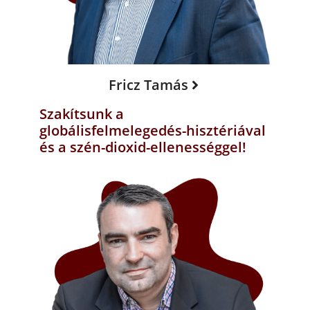
Fricz Tamás
Szakítsunk a
globálisfelmelegedés-hisztériával
és a szén-dioxid-ellenességgel!