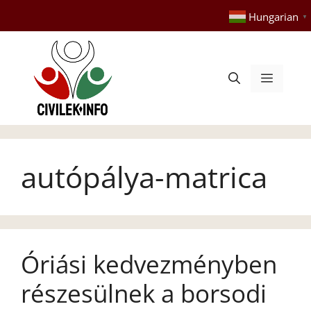
Kilépés
Hungarian
▼
a
tartalomba
Menü
autópálya-matrica
Óriási kedvezményben
részesülnek a borsodi