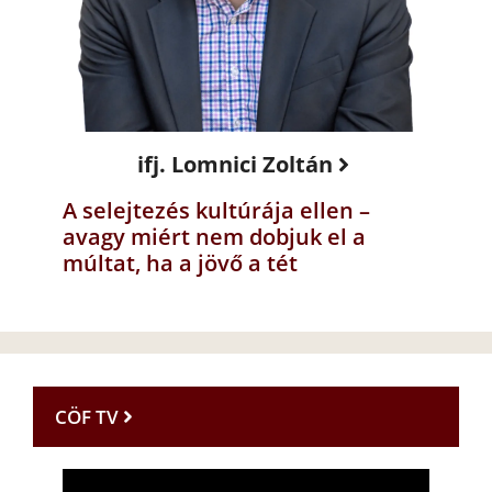
ifj. Lomnici Zoltán
A selejtezés kultúrája ellen –
avagy miért nem dobjuk el a
múltat, ha a jövő a tét
CÖF TV