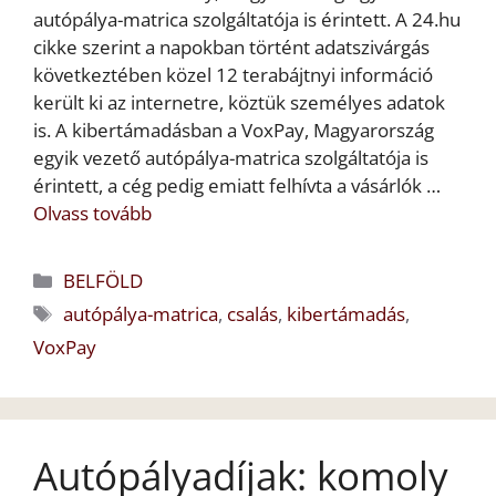
autópálya-matrica szolgáltatója is érintett. A 24.hu
cikke szerint a napokban történt adatszivárgás
következtében közel 12 terabájtnyi információ
került ki az internetre, köztük személyes adatok
is. A kibertámadásban a VoxPay, Magyarország
egyik vezető autópálya-matrica szolgáltatója is
érintett, a cég pedig emiatt felhívta a vásárlók …
Olvass tovább
Kategória
BELFÖLD
Címkék
autópálya-matrica
,
csalás
,
kibertámadás
,
VoxPay
Autópályadíjak: komoly