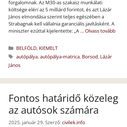
forgalomnak. Az M30-as szakasz munkálati
költsége eléri az 5 milliárd forintot, és azt Lázár
János elmondása szerint teljes egészében a
Strabagnak kell vállalnia garanciális javításként. A
miniszter ezúttal kijelentette: „A …
Olvass tovább
Kategória
BELFÖLD
,
KIEMELT
Címkék
autópálya
,
autópálya-matrica
,
Borsod
,
Lázár
János
Fontos határidő közeleg
az autósok számára
2025. január 29.
Szerző:
civilek.info