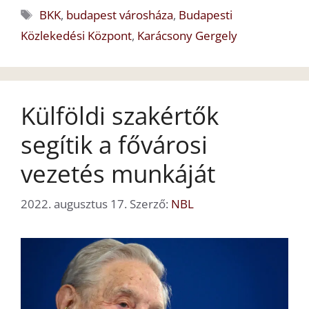
Címkék
BKK
,
budapest városháza
,
Budapesti
Közlekedési Központ
,
Karácsony Gergely
Külföldi szakértők
segítik a fővárosi
vezetés munkáját
2022. augusztus 17.
Szerző:
NBL