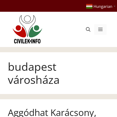
Kilépés
Hungarian
▼
a
tartalomba
Menü
budapest
városháza
Aggódhat Karácsony,