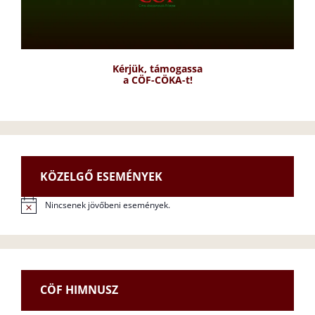
Kérjük, támogassa
a CÖF-CÖKA-t!
KÖZELGŐ ESEMÉNYEK
Nincsenek jövőbeni események.
N
o
t
i
c
e
CÖF HIMNUSZ