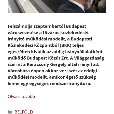
Felszámolja szeptembertől Budapest
városvezetése a főváros közlekedését
irányító működési modellt, a Budapesti
Közlekedési Központból (BKK) teljes
egészében kiválik az addig leányvállalatként
működő Budapest Közút Zrt. A Világgazdaság
szerint a Karácsony Gergely által irányított
Városháza éppen akkor veri szét az eddigi
működési modellt, amikor égető szükség
lenne egy egységes rendszerirányítóra.
Olvass tovább
Kategória
BELFÖLD