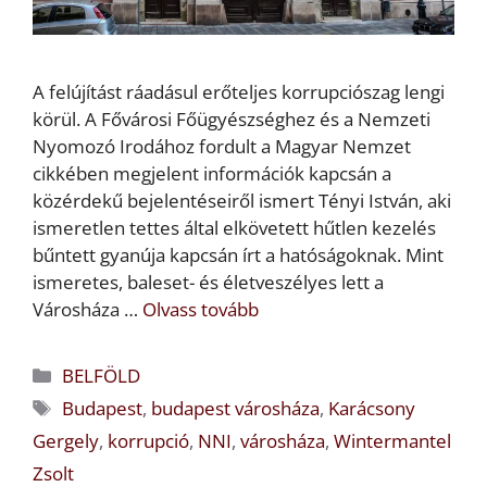
A felújítást ráadásul erőteljes korrupciószag lengi
körül. A Fővárosi Főügyészséghez és a Nemzeti
Nyomozó Irodához fordult a Magyar Nemzet
cikkében megjelent információk kapcsán a
közérdekű bejelentéseiről ismert Tényi István, aki
ismeretlen tettes által elkövetett hűtlen kezelés
bűntett gyanúja kapcsán írt a hatóságoknak. Mint
ismeretes, baleset- és életveszélyes lett a
Városháza …
Olvass tovább
Kategória
BELFÖLD
Címkék
Budapest
,
budapest városháza
,
Karácsony
Gergely
,
korrupció
,
NNI
,
városháza
,
Wintermantel
Zsolt