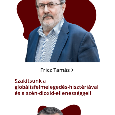
Fricz Tamás
Szakítsunk a
globálisfelmelegedés-hisztériával
és a szén-dioxid-ellenességgel!