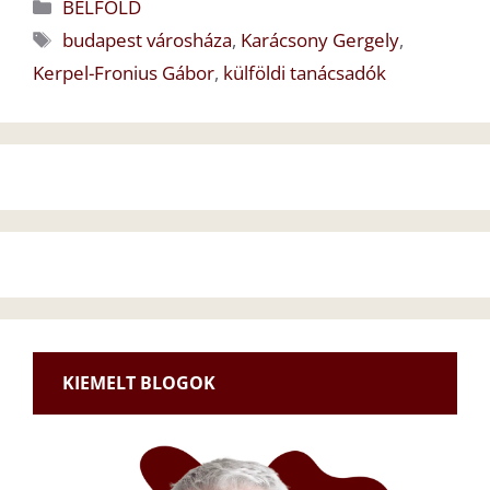
Kategória
BELFÖLD
Címkék
budapest városháza
,
Karácsony Gergely
,
Kerpel-Fronius Gábor
,
külföldi tanácsadók
KIEMELT BLOGOK