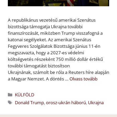
A republikánus vezetésű amerikai Szenátus
bizottsága támogatja Ukrajna további
finanszírozását, miközben Trump visszafogná a
katonai segélyeket. Az amerikai Szenátus
Fegyveres Szolgálatok Bizottsága június 11-én
megszavazta, hogy a 2027-es védelmi
költségvetés részeként 750 millió dollár értékű
további támogatást biztosítson
Ukrajnának, számolt be róla a Reuters híre alapján
a Magyar Nemzet. A döntés …
Olvass tovább
Kategória
KÜLFÖLD
Címkék
Donald Trump
,
orosz-ukrán háború
,
Ukrajna