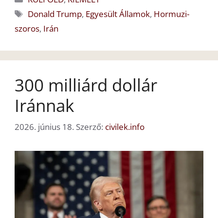
Címkék
Donald Trump
,
Egyesült Államok
,
Hormuzi-
szoros
,
Irán
300 milliárd dollár
Iránnak
2026. június 18.
Szerző:
civilek.info