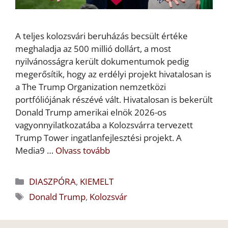
A teljes kolozsvári beruházás becsült értéke
meghaladja az 500 millió dollárt, a most
nyilvánosságra került dokumentumok pedig
megerősítik, hogy az erdélyi projekt hivatalosan is
a The Trump Organization nemzetközi
portfóliójának részévé vált. Hivatalosan is bekerült
Donald Trump amerikai elnök 2026-os
vagyonnyilatkozatába a Kolozsvárra tervezett
Trump Tower ingatlanfejlesztési projekt. A
Media9 …
Olvass tovább
Kategória
DIASZPÓRA
,
KIEMELT
Címkék
Donald Trump
,
Kolozsvár