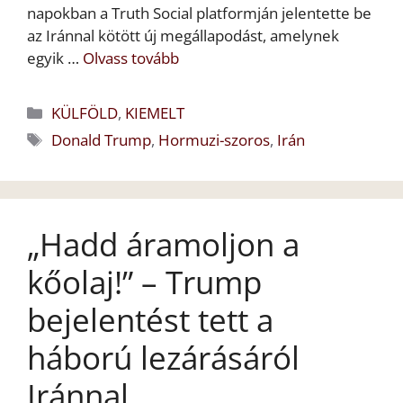
napokban a Truth Social platformján jelentette be
az Iránnal kötött új megállapodást, amelynek
egyik …
Olvass tovább
Kategória
KÜLFÖLD
,
KIEMELT
Címkék
Donald Trump
,
Hormuzi-szoros
,
Irán
„Hadd áramoljon a
kőolaj!” – Trump
bejelentést tett a
háború lezárásáról
Iránnal