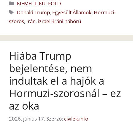
Kategória
KIEMELT
,
KÜLFÖLD
Címkék
Donald Trump
,
Egyesült Államok
,
Hormuzi-
szoros
,
Irán
,
izraeli-iráni háború
Hiába Trump
bejelentése, nem
indultak el a hajók a
Hormuzi-szorosnál – ez
az oka
2026. június 17.
Szerző:
civilek.info