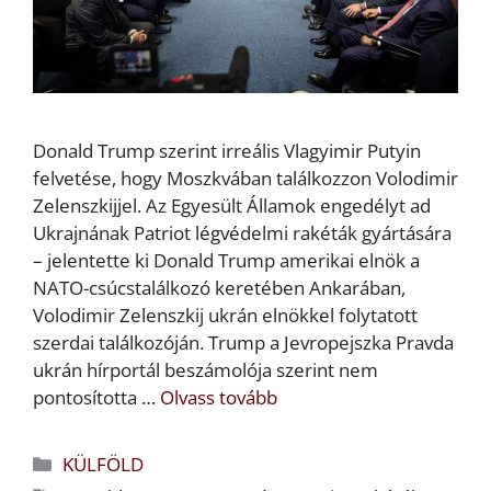
Donald Trump szerint irreális Vlagyimir Putyin
felvetése, hogy Moszkvában találkozzon Volodimir
Zelenszkijjel. Az Egyesült Államok engedélyt ad
Ukrajnának Patriot légvédelmi rakéták gyártására
– jelentette ki Donald Trump amerikai elnök a
NATO-csúcstalálkozó keretében Ankarában,
Volodimir Zelenszkij ukrán elnökkel folytatott
szerdai találkozóján. Trump a Jevropejszka Pravda
ukrán hírportál beszámolója szerint nem
pontosította …
Olvass tovább
Kategória
KÜLFÖLD