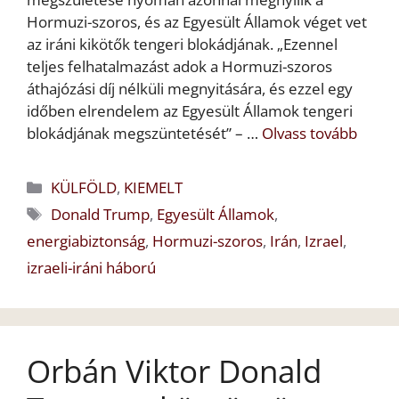
Hormuzi-szoros, és az Egyesült Államok véget vet
az iráni kikötők tengeri blokádjának. „Ezennel
teljes felhatalmazást adok a Hormuzi-szoros
áthajózási díj nélküli megnyitására, és ezzel egy
időben elrendelem az Egyesült Államok tengeri
blokádjának megszüntetését” – …
Olvass tovább
Kategória
KÜLFÖLD
,
KIEMELT
Címkék
Donald Trump
,
Egyesült Államok
,
energiabiztonság
,
Hormuzi-szoros
,
Irán
,
Izrael
,
izraeli-iráni háború
Orbán Viktor Donald