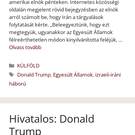
amerikai elnök pénteken. Internetes közösségi
oldalán megjelent rövid bejegyzésben az elnök
arról számolt be, hogy Irán a tárgyalások
folytatását kérte. „Beleegyeztünk, hogy ezt
megtegyük, ugyanakkor az Egyesült Államok
félreérthetetlen módon kinyilvánította feléjük, …
Olvass tovább
Kategória
KÜLFÖLD
Címkék
Donald Trump
,
Egyesült Államok
,
izraeli-iráni
háború
Hivatalos: Donald
Trump