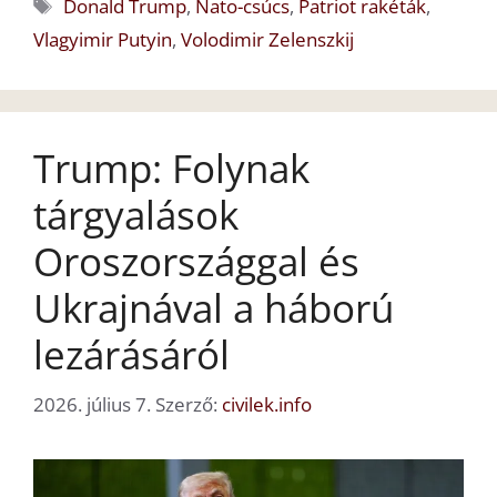
Címkék
Donald Trump
,
Nato-csúcs
,
Patriot rakéták
,
Vlagyimir Putyin
,
Volodimir Zelenszkij
Trump: Folynak
tárgyalások
Oroszországgal és
Ukrajnával a háború
lezárásáról
2026. július 7.
Szerző:
civilek.info