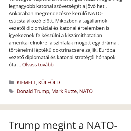
legnagyobb katonai szövetségét a jövő heti,
Ankarában megrendezésre kerülő NATO-
csúcstalálkozó előtt. Miközben a tagállamok
vezetői diplomáciai és katonai értelemben is
igyekeznek felkészülni a kiszámíthatatlan
amerikai elnökre, a színfalak mögött egy drámai,
történelmi léptékű doktrínacsere zajlik. Európa
vezető diplomatái és katonai stratégái hónapok
óta …
Olvass tovább
Kategória
KIEMELT
,
KÜLFÖLD
Címkék
Donald Trump
,
Mark Rutte
,
NATO
Trump megint a NATO-