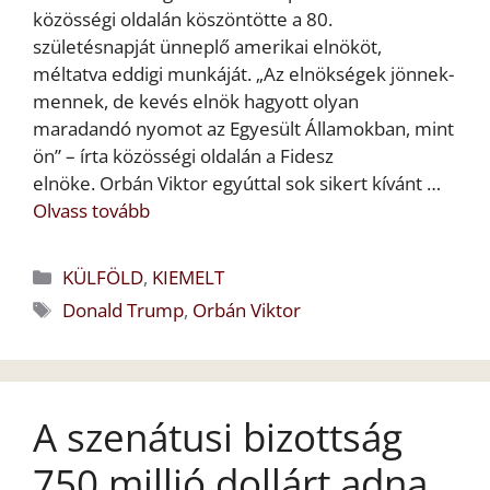
közösségi oldalán köszöntötte a 80.
születésnapját ünneplő amerikai elnököt,
méltatva eddigi munkáját. „Az elnökségek jönnek-
mennek, de kevés elnök hagyott olyan
maradandó nyomot az Egyesült Államokban, mint
ön” – írta közösségi oldalán a Fidesz
elnöke. Orbán Viktor egyúttal sok sikert kívánt …
Olvass tovább
Kategória
KÜLFÖLD
,
KIEMELT
Címkék
Donald Trump
,
Orbán Viktor
A szenátusi bizottság
750 millió dollárt adna