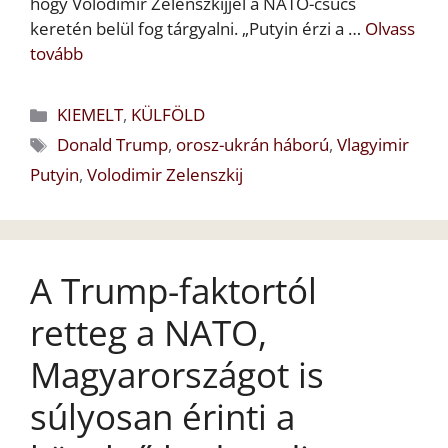
hogy Volodimir Zelenszkijjel a NATO-csúcs
keretén belül fog tárgyalni. „Putyin érzi a …
Olvass
tovább
Kategória
KIEMELT
,
KÜLFÖLD
Címkék
Donald Trump
,
orosz-ukrán háború
,
Vlagyimir
Putyin
,
Volodimir Zelenszkij
A Trump-faktortól
retteg a NATO,
Magyarországot is
súlyosan érinti a