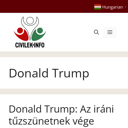
Kilépés
Hungarian
▼
a
tartalomba
Menü
Donald Trump
Donald Trump: Az iráni
tűzszünetnek vége