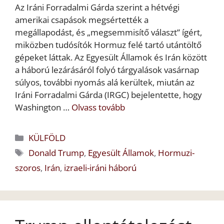
Az Iráni Forradalmi Gárda szerint a hétvégi
amerikai csapások megsértették a
megállapodást, és „megsemmisítő választ” ígért,
miközben tudósítók Hormuz felé tartó utántöltő
gépeket láttak. Az Egyesült Államok és Irán között
a háború lezárásáról folyó tárgyalások vasárnap
súlyos, további nyomás alá kerültek, miután az
Iráni Forradalmi Gárda (IRGC) bejelentette, hogy
Washington …
Olvass tovább
Kategória
KÜLFÖLD
Címkék
Donald Trump
,
Egyesült Államok
,
Hormuzi-
szoros
,
Irán
,
izraeli-iráni háború