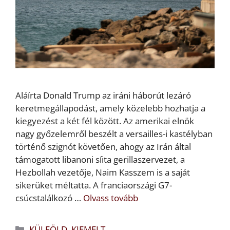
Aláírta Donald Trump az iráni háborút lezáró
keretmegállapodást, amely közelebb hozhatja a
kiegyezést a két fél között. Az amerikai elnök
nagy győzelemről beszélt a versailles-i kastélyban
történő szignót követően, ahogy az Irán által
támogatott libanoni síita gerillaszervezet, a
Hezbollah vezetője, Naim Kasszem is a saját
sikerüket méltatta. A franciaországi G7-
csúcstalálkozó …
Olvass tovább
Kategória
KÜLFÖLD
,
KIEMELT