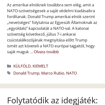
Az amerikai elnöknek továbbra sem elég, amit a
NATO-szövetségesek a saját védelmi kiadásaikra
fordítanak. Donald Trump amerikai elnök szerint
„nevetséges” folytatnia az Egyesült Államoknak az
„egyoldalú” kapcsolatát a NATO-val. A katonai
szövetség következő, július 7-i ankarai
csúcstalálkozójának megnyitása előtt Trump
ismét azt követeli a NATO európai tagjaitól, hogy
saját maguk …
Olvass tovább
Kategória
KÜLFÖLD
,
KIEMELT
Címkék
Donald Trump
,
Marco Rubio
,
NATO
Folytatódik az idegjáték: