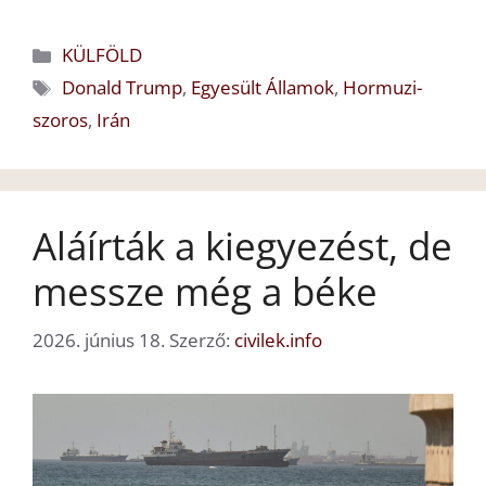
Kategória
KÜLFÖLD
Címkék
Donald Trump
,
Egyesült Államok
,
Hormuzi-
szoros
,
Irán
Aláírták a kiegyezést, de
messze még a béke
2026. június 18.
Szerző:
civilek.info