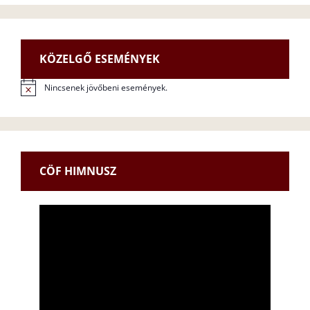
KÖZELGŐ ESEMÉNYEK
Nincsenek jövőbeni események.
N
o
t
i
c
e
CÖF HIMNUSZ