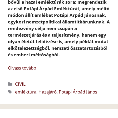
bővül a hazai emléktúrák sora: megrendezik
az első Potápi Árpád Emléktúrát, amely méltó
módon állít emléket Potápi Árpád Jánosnak,
egykori nemzetpolitikai államtitkárunknak. A
rendezvény célja nem csupán a
természetjárás és a teljesítmény, hanem egy
olyan életút felidézése is, amely példát mutat
elkötelezettségből, nemzeti összetartozásból
és emberi méltóságból.
Olvass tovább
Kategória
CIVIL
Címkék
emléktúra
,
Hazajáró
,
Potápi Árpád János