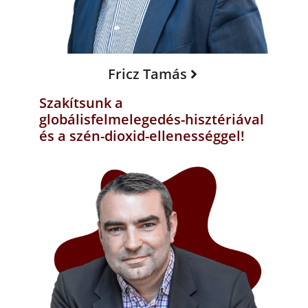
Fricz Tamás
Szakítsunk a
globálisfelmelegedés-hisztériával
és a szén-dioxid-ellenességgel!