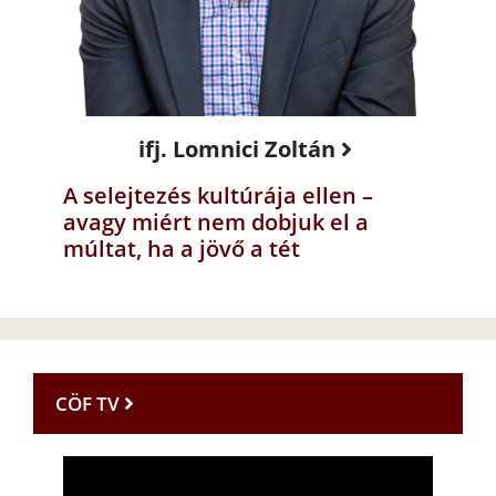
ifj. Lomnici Zoltán
A selejtezés kultúrája ellen –
avagy miért nem dobjuk el a
múltat, ha a jövő a tét
CÖF TV