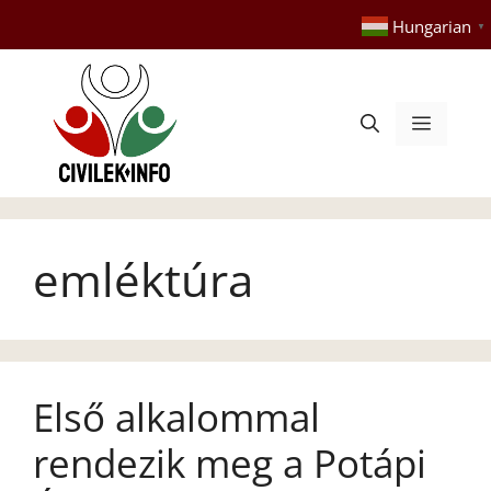
Kilépés
Hungarian
▼
a
tartalomba
Menü
emléktúra
Első alkalommal
rendezik meg a Potápi