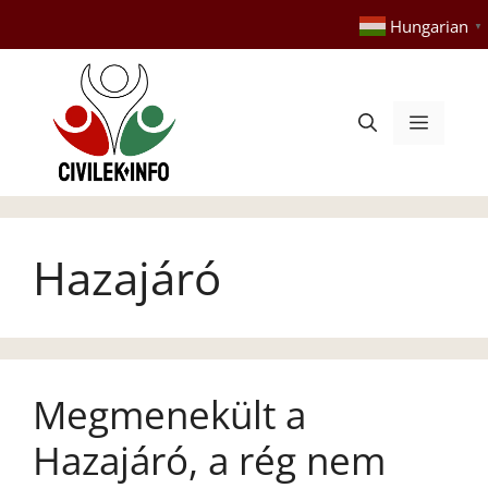
Kilépés
Hungarian
▼
a
tartalomba
Menü
Hazajáró
Megmenekült a
Hazajáró, a rég nem