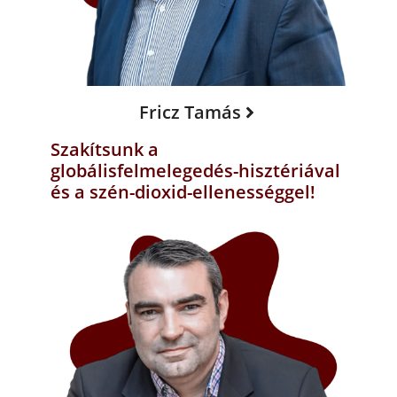
Fricz Tamás
Szakítsunk a
globálisfelmelegedés-hisztériával
és a szén-dioxid-ellenességgel!