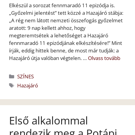
Elkészül a sorozat fennmaradó 11 epizódja is.
„Győzelmi jelentést” tett közzé a Hazajáró stábja:
„A rég nem látott nemzeti összefogás győzelmet
aratott: 9 nap kellett ahhoz, hogy
megteremtsétek a lehetőséget a Hazajáró
fennmaradó 11 epizódjának elkészítésére!” Mint
írják, eddig hittek benne, de most már tudják: a
Hazajáró útja valóban végtelen. …
Olvass tovább
Kategória
SZÍNES
Címkék
Hazajáró
Első alkalommal
rendezik meg a Potápi