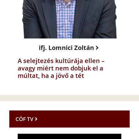
ifj. Lomnici Zoltán
A selejtezés kultúrája ellen –
avagy miért nem dobjuk el a
múltat, ha a jövő a tét
CÖF TV