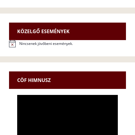
KÖZELGŐ ESEMÉNYEK
Nincsenek jövőbeni események.
N
o
t
i
c
e
CÖF HIMNUSZ