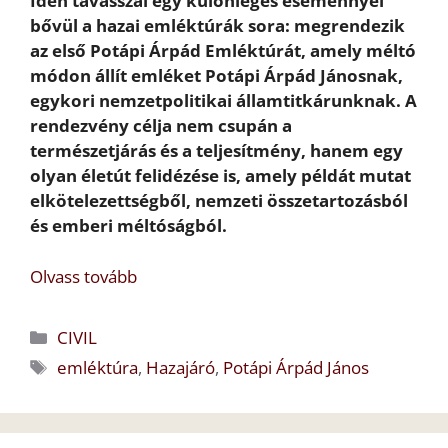
Idén tavasszal egy különleges eseménnyel
bővül a hazai emléktúrák sora: megrendezik
az első Potápi Árpád Emléktúrát, amely méltó
módon állít emléket Potápi Árpád Jánosnak,
egykori nemzetpolitikai államtitkárunknak. A
rendezvény célja nem csupán a
természetjárás és a teljesítmény, hanem egy
olyan életút felidézése is, amely példát mutat
elkötelezettségből, nemzeti összetartozásból
és emberi méltóságból.
Olvass tovább
Kategória
CIVIL
Címkék
emléktúra
,
Hazajáró
,
Potápi Árpád János