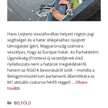
Hans Leijtens visszafordítás helyett rögtön jogi
segítséget és a határ átlépéséhez nyújtott
támogatást ígért. Magyarország számára
veszélyes, hogy az Európai Határ- és Partvédelmi
Ügynökség (Frontex) új vezetőjének első
nyilatkozata nem a határok megvédéséről,
hanem az NGO-k bevonásáról szólt – mondta a
Belügyminisztérium parlamenti államtitkára az
M1 aktuális csatorna hétfő reggeli …
Olvass
tovább
Kategória
BELFÖLD