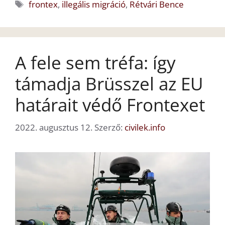
Címkék
frontex
,
illegális migráció
,
Rétvári Bence
A fele sem tréfa: így
támadja Brüsszel az EU
határait védő Frontexet
2022. augusztus 12.
Szerző:
civilek.info