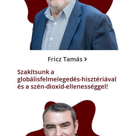
Fricz Tamás
Szakítsunk a
globálisfelmelegedés-hisztériával
és a szén-dioxid-ellenességgel!