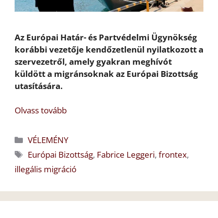
Az Európai Határ- és Partvédelmi Ügynökség
korábbi vezetője kendőzetlenül nyilatkozott a
szervezetről, amely gyakran meghívót
küldött a migránsoknak az Európai Bizottság
utasítására.
Olvass tovább
Kategória
VÉLEMÉNY
Címkék
Európai Bizottság
,
Fabrice Leggeri
,
frontex
,
illegális migráció