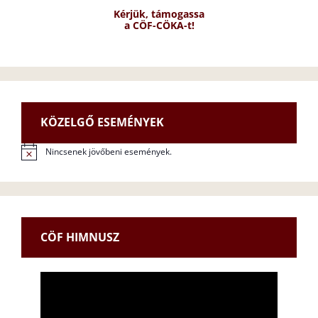
Kérjük, támogassa
a CÖF-CÖKA-t!
KÖZELGŐ ESEMÉNYEK
Nincsenek jövőbeni események.
N
o
t
i
c
e
CÖF HIMNUSZ