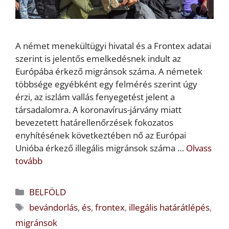
A német menekültügyi hivatal és a Frontex adatai
szerint is jelentős emelkedésnek indult az
Európába érkező migránsok száma. A németek
többsége egyébként egy felmérés szerint úgy
érzi, az iszlám vallás fenyegetést jelent a
társadalomra. A koronavírus-járvány miatt
bevezetett határellenőrzések fokozatos
enyhítésének következtében nő az Európai
Unióba érkező illegális migránsok száma …
Olvass
tovább
Kategória
BELFÖLD
Címkék
bevándorlás
,
és
,
frontex
,
illegális határátlépés
,
migránsok