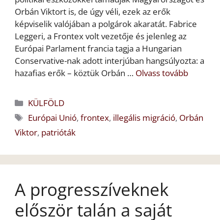
Orbán Viktort is, de úgy véli, ezek az erők
képviselik valójában a polgárok akaratát. Fabrice
Leggeri, a Frontex volt vezetője és jelenleg az
Európai Parlament francia tagja a Hungarian
Conservative-nak adott interjúban hangsúlyozta: a
hazafias erők – köztük Orbán …
Olvass tovább
Kategória
KÜLFÖLD
Címkék
Európai Unió
,
frontex
,
illegális migráció
,
Orbán
Viktor
,
patrióták
A progresszíveknek
először talán a saját