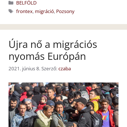
Kategória
BELFÖLD
Címkék
frontex
,
migráció
,
Pozsony
Újra nő a migrációs
nyomás Európán
2021. június 8.
Szerző:
czaba