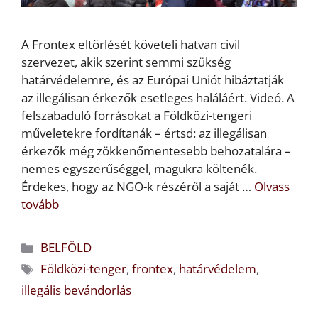
A Frontex eltörlését követeli hatvan civil
szervezet, akik szerint semmi szükség
határvédelemre, és az Európai Uniót hibáztatják
az illegálisan érkezők esetleges haláláért. Videó. A
felszabaduló forrásokat a Földközi-tengeri
műveletekre fordítanák – értsd: az illegálisan
érkezők még zökkenőmentesebb behozatalára –
nemes egyszerűséggel, magukra költenék.
Érdekes, hogy az NGO-k részéről a saját …
Olvass
tovább
Kategória
BELFÖLD
Címkék
Földközi-tenger
,
frontex
,
határvédelem
,
illegális bevándorlás