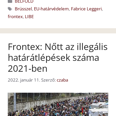
Kategória
BELFÖLD
Címkék
Brüsszel
,
EU-határvédelem
,
Fabrice Leggeri
,
frontex
,
LIBE
Frontex: Nőtt az illegális
határátlépések száma
2021-ben
2022. január 11.
Szerző:
czaba