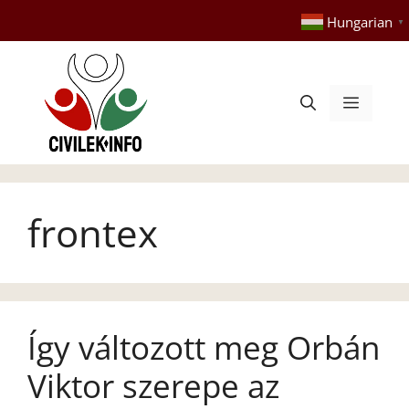
Kilépés
Hungarian
▼
a
tartalomba
Menü
frontex
Így változott meg Orbán
Viktor szerepe az