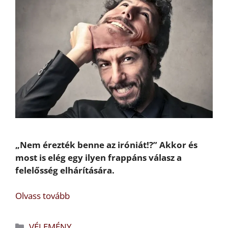
„Nem érezték benne az iróniát!?” Akkor és
most is elég egy ilyen frappáns válasz a
felelősség elhárítására.
Olvass tovább
Kategória
VÉLEMÉNY