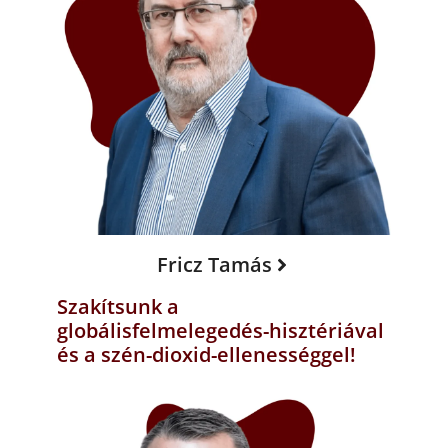
Fricz Tamás
Szakítsunk a
globálisfelmelegedés-hisztériával
és a szén-dioxid-ellenességgel!