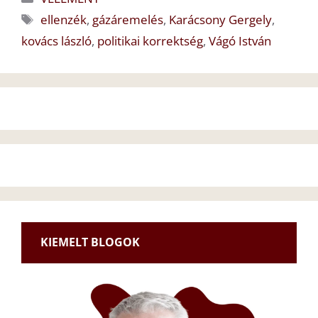
Címkék
ellenzék
,
gázáremelés
,
Karácsony Gergely
,
kovács lászló
,
politikai korrektség
,
Vágó István
KIEMELT BLOGOK