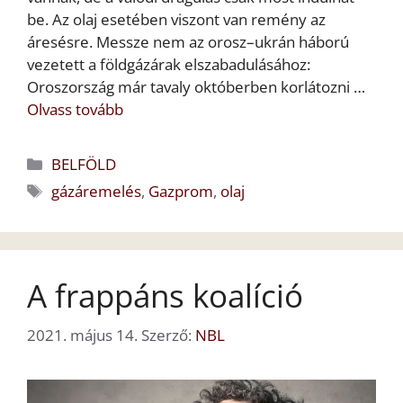
be. Az olaj esetében viszont van remény az
áresésre. Messze nem az orosz–ukrán háború
vezetett a földgázárak elszabadulásához:
Oroszország már tavaly októberben korlátozni …
Olvass tovább
Kategória
BELFÖLD
Címkék
gázáremelés
,
Gazprom
,
olaj
A frappáns koalíció
2021. május 14.
Szerző:
NBL