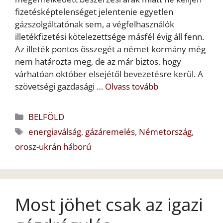
fizetésképtelenséget jelentenie egyetlen
gázszolgáltatónak sem, a végfelhasználók
illetékfizetési kötelezettsége másfél évig áll fenn.
Az illeték pontos összegét a német kormány még
nem határozta meg, de az már biztos, hogy
várhatóan október elsejétől bevezetésre kerül. A
szövetségi gazdasági …
Olvass tovább
Kategória
BELFÖLD
Címkék
energiaválság
,
gázáremelés
,
Németország
,
orosz-ukrán háború
Most jöhet csak az igazi