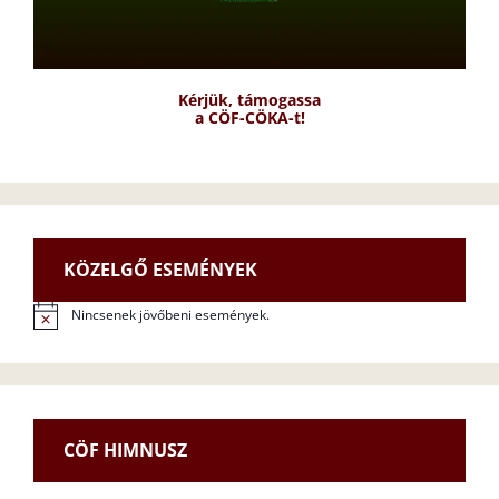
Kérjük, támogassa
a CÖF-CÖKA-t!
KÖZELGŐ ESEMÉNYEK
Nincsenek jövőbeni események.
N
o
t
i
c
e
CÖF HIMNUSZ