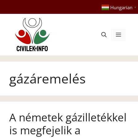
Kilépés
Hungarian
▼
a
tartalomba
Menü
gázáremelés
A németek gázilletékkel
is megfejelik a