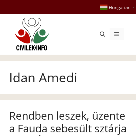
Kilépés
Hungarian
▼
a
tartalomba
Menü
Idan Amedi
Rendben leszek, üzente
a Fauda sebesült sztárja