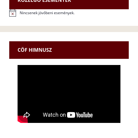
KÖZELGŐ ESEMÉNYEK
Nincsenek jövőbeni események.
N
o
t
i
c
e
CÖF HIMNUSZ