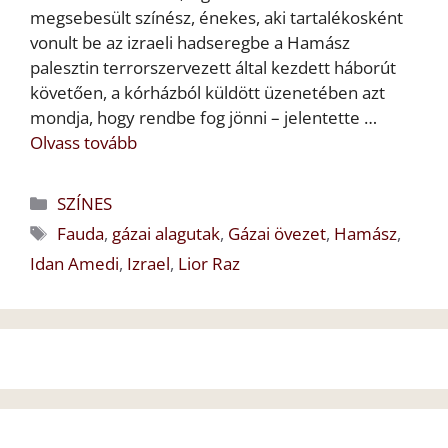
megsebesült színész, énekes, aki tartalékosként
vonult be az izraeli hadseregbe a Hamász
palesztin terrorszervezett által kezdett háborút
követően, a kórházból küldött üzenetében azt
mondja, hogy rendbe fog jönni – jelentette …
Olvass tovább
Kategória
SZÍNES
Címkék
Fauda
,
gázai alagutak
,
Gázai övezet
,
Hamász
,
Idan Amedi
,
Izrael
,
Lior Raz