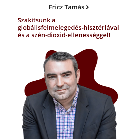
Fricz Tamás
Szakítsunk a
globálisfelmelegedés-hisztériával
és a szén-dioxid-ellenességgel!