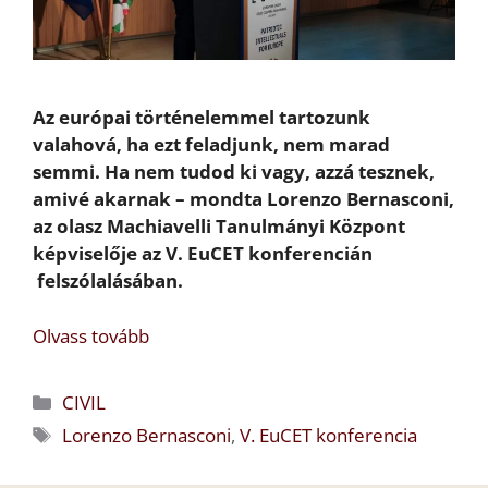
Az európai történelemmel tartozunk
valahová, ha ezt feladjunk, nem marad
semmi. Ha nem tudod ki vagy, azzá tesznek,
amivé akarnak – mondta Lorenzo Bernasconi,
az olasz Machiavelli Tanulmányi Központ
képviselője az V. EuCET konferencián
felszólalásában.
Olvass tovább
Kategória
CIVIL
Címkék
Lorenzo Bernasconi
,
V. EuCET konferencia