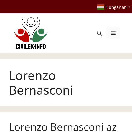
Kilépés
Hungarian
▼
a
tartalomba
Menü
Lorenzo
Bernasconi
Lorenzo Bernasconi az