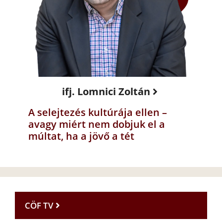
ifj. Lomnici Zoltán
A selejtezés kultúrája ellen –
avagy miért nem dobjuk el a
múltat, ha a jövő a tét
CÖF TV