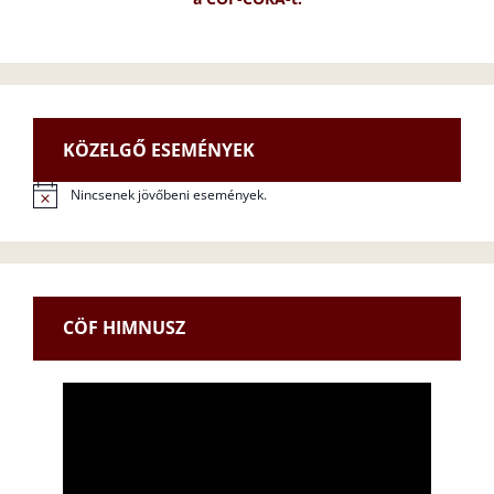
KÖZELGŐ ESEMÉNYEK
Nincsenek jövőbeni események.
N
o
t
i
c
e
CÖF HIMNUSZ