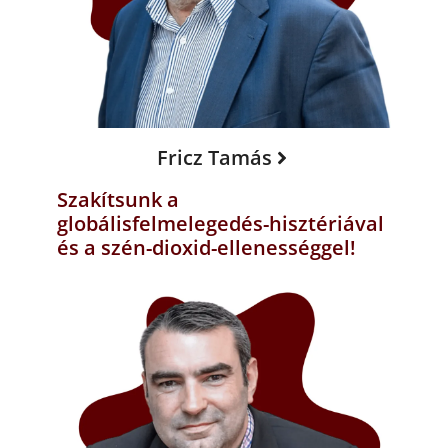
Fricz Tamás
Szakítsunk a
globálisfelmelegedés-hisztériával
és a szén-dioxid-ellenességgel!