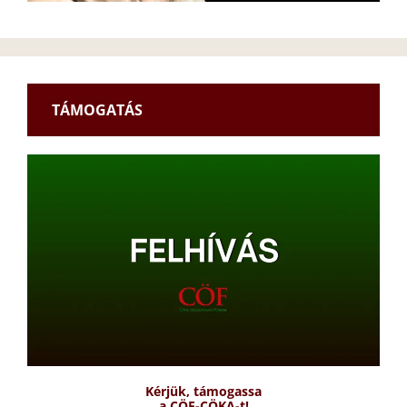
TÁMOGATÁS
Kérjük, támogassa
a CÖF-CÖKA-t!