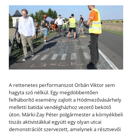
A rettenetes performanszot Orbán Viktor sem
hagyta szó nélkül. Egy megdöbbentően
felháborító esemény zajlott a Hódmezővásárhely
melletti batidai vendégházhoz vezető bekötő
úton. Márki-Zay Péter polgármester a környékbeli
tiszás aktivistákkal együtt egy olyan utcai
demonstrációt szervezett, amelynek a résztvevői