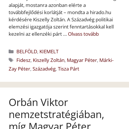
alapját, mostanra azonban elérte a
továbbfejlődési korlátját – mondta a hirado.hu
kérdésére Kiszelly Zoltán. A Századvég politikai
elemzési igazgatója szerint fenntartásokkal kell
kezelni az ellenzéki párt …
Olvass tovább
Kategória
BELFÖLD
,
KIEMELT
Címkék
Fidesz
,
Kiszelly Zoltán
,
Magyar Péter
,
Márki-
Zay Péter
,
Századvég
,
Tisza Párt
Orbán Viktor
nemzetstratégiában,
míg Magyar Péter