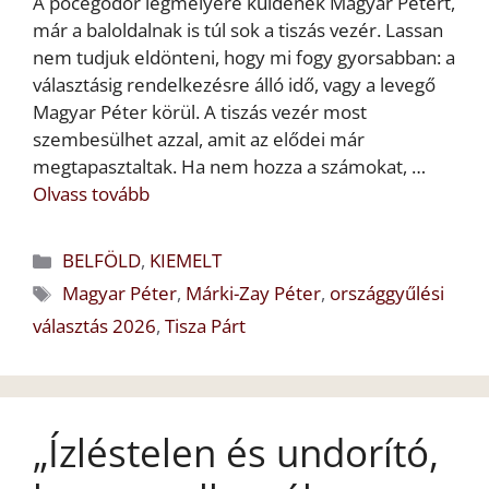
A pöcegödör legmélyére küldenék Magyar Pétert,
már a baloldalnak is túl sok a tiszás vezér. Lassan
nem tudjuk eldönteni, hogy mi fogy gyorsabban: a
választásig rendelkezésre álló idő, vagy a levegő
Magyar Péter körül. A tiszás vezér most
szembesülhet azzal, amit az elődei már
megtapasztaltak. Ha nem hozza a számokat, …
Olvass tovább
Kategória
BELFÖLD
,
KIEMELT
Címkék
Magyar Péter
,
Márki-Zay Péter
,
országgyűlési
választás 2026
,
Tisza Párt
„Ízléstelen és undorító,