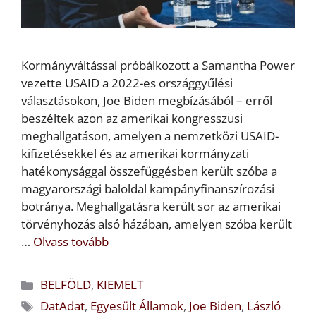
Kormányváltással próbálkozott a Samantha Power
vezette USAID a 2022-es országgyűlési
választásokon, Joe Biden megbízásából – erről
beszéltek azon az amerikai kongresszusi
meghallgatáson, amelyen a nemzetközi USAID-
kifizetésekkel és az amerikai kormányzati
hatékonysággal összefüggésben került szóba a
magyarországi baloldal kampányfinanszírozási
botránya. Meghallgatásra került sor az amerikai
törvényhozás alsó házában, amelyen szóba került
…
Olvass tovább
Kategória
BELFÖLD
,
KIEMELT
Címkék
DatAdat
,
Egyesült Államok
,
Joe Biden
,
László