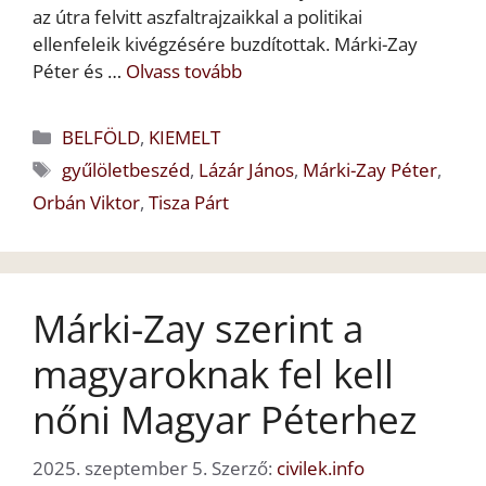
az útra felvitt aszfaltrajzaikkal a politikai
ellenfeleik kivégzésére buzdítottak. Márki-Zay
Péter és …
Olvass tovább
Kategória
BELFÖLD
,
KIEMELT
Címkék
gyűlöletbeszéd
,
Lázár János
,
Márki-Zay Péter
,
Orbán Viktor
,
Tisza Párt
Márki-Zay szerint a
magyaroknak fel kell
nőni Magyar Péterhez
2025. szeptember 5.
Szerző:
civilek.info