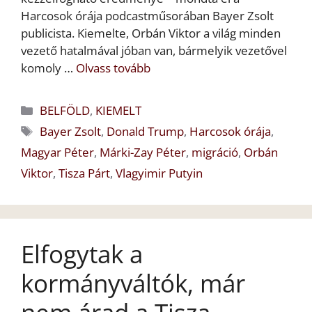
Harcosok órája podcastműsorában Bayer Zsolt
publicista. Kiemelte, Orbán Viktor a világ minden
vezető hatalmával jóban van, bármelyik vezetővel
komoly …
Olvass tovább
Kategória
BELFÖLD
,
KIEMELT
Címkék
Bayer Zsolt
,
Donald Trump
,
Harcosok órája
,
Magyar Péter
,
Márki-Zay Péter
,
migráció
,
Orbán
Viktor
,
Tisza Párt
,
Vlagyimir Putyin
Elfogytak a
kormányváltók, már