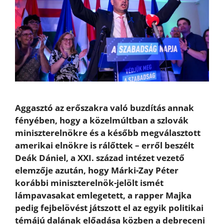
Aggasztó az erőszakra való buzdítás annak
fényében, hogy a közelmúltban a szlovák
miniszterelnökre és a később megválasztott
amerikai elnökre is rálőttek – erről beszélt
Deák Dániel, a XXI. század intézet vezető
elemzője azután, hogy Márki-Zay Péter
korábbi miniszterelnök-jelölt ismét
lámpavasakat emlegetett, a rapper Majka
pedig fejbelövést játszott el az egyik politikai
témájú dalának előadása közben a debreceni