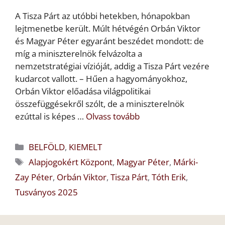
A Tisza Párt az utóbbi hetekben, hónapokban
lejtmenetbe került. Múlt hétvégén Orbán Viktor
és Magyar Péter egyaránt beszédet mondott: de
míg a miniszterelnök felvázolta a
nemzetstratégiai vízióját, addig a Tisza Párt vezére
kudarcot vallott. – Hűen a hagyományokhoz,
Orbán Viktor előadása világpolitikai
összefüggésekről szólt, de a miniszterelnök
ezúttal is képes …
Olvass tovább
Kategória
BELFÖLD
,
KIEMELT
Címkék
Alapjogokért Központ
,
Magyar Péter
,
Márki-
Zay Péter
,
Orbán Viktor
,
Tisza Párt
,
Tóth Erik
,
Tusványos 2025