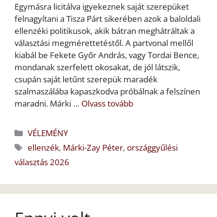
Egymásra licitálva igyekeznek saját szerepüket
felnagyítani a Tisza Párt sikerében azok a baloldali
ellenzéki politikusok, akik bátran meghátráltak a
választási megmérettetéstől. A partvonal mellől
kiabál be Fekete Győr András, vagy Tordai Bence,
mondanak szerfelett okosakat, de jól látszik,
csupán saját letűnt szerepük maradék
szalmaszálába kapaszkodva próbálnak a felszínen
maradni. Márki …
Olvass tovább
Kategória
VÉLEMÉNY
Címkék
ellenzék
,
Márki-Zay Péter
,
országgyűlési
választás 2026