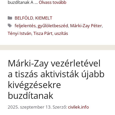
buzdítanak A …
Olvass tovább
Kategória
BELFÖLD
,
KIEMELT
Címkék
feljelentés
,
gyűlöletbeszéd
,
Márki-Zay Péter
,
Tényi István
,
Tisza Párt
,
uszítás
Márki-Zay vezérletével
a tiszás aktivisták újabb
kivégzésekre
buzdítanak
2025. szeptember 13.
Szerző:
civilek.info