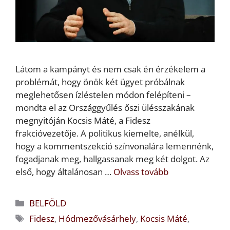
Látom a kampányt és nem csak én érzékelem a
problémát, hogy önök két ügyet próbálnak
meglehetősen ízléstelen módon felépíteni –
mondta el az Országgyűlés őszi ülésszakának
megnyitóján Kocsis Máté, a Fidesz
frakcióvezetője. A politikus kiemelte, anélkül,
hogy a kommentszekció színvonalára lemennénk,
fogadjanak meg, hallgassanak meg két dolgot. Az
első, hogy általánosan …
Olvass tovább
Kategória
BELFÖLD
Címkék
Fidesz
,
Hódmezővásárhely
,
Kocsis Máté
,