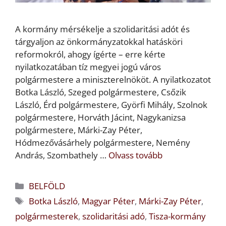
A kormány mérsékelje a szolidaritási adót és
tárgyaljon az önkormányzatokkal hatásköri
reformokról, ahogy ígérte – erre kérte
nyilatkozatában tíz megyei jogú város
polgármestere a miniszterelnököt. A nyilatkozatot
Botka László, Szeged polgármestere, Csőzik
László, Érd polgármestere, Györfi Mihály, Szolnok
polgármestere, Horváth Jácint, Nagykanizsa
polgármestere, Márki-Zay Péter,
Hódmezővásárhely polgármestere, Nemény
András, Szombathely …
Olvass tovább
Kategória
BELFÖLD
Címkék
Botka László
,
Magyar Péter
,
Márki-Zay Péter
,
polgármesterek
,
szolidaritási adó
,
Tisza-kormány