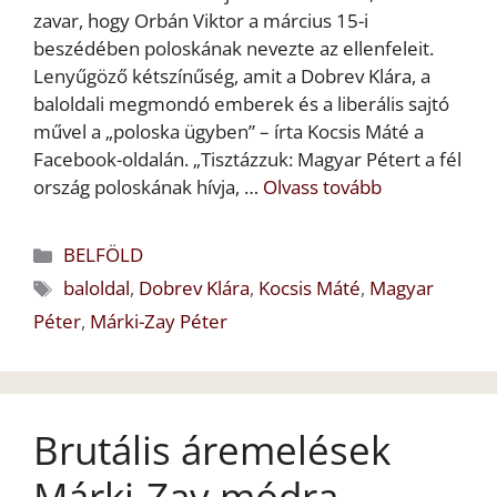
zavar, hogy Orbán Viktor a március 15-i
beszédében poloskának nevezte az ellenfeleit.
Lenyűgöző kétszínűség, amit a Dobrev Klára, a
baloldali megmondó emberek és a liberális sajtó
művel a „poloska ügyben” – írta Kocsis Máté a
Facebook-oldalán. „Tisztázzuk: Magyar Pétert a fél
ország poloskának hívja, …
Olvass tovább
Kategória
BELFÖLD
Címkék
baloldal
,
Dobrev Klára
,
Kocsis Máté
,
Magyar
Péter
,
Márki-Zay Péter
Brutális áremelések
Márki-Zay módra