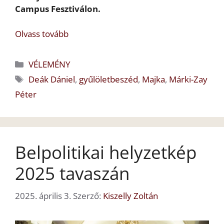
Campus Fesztiválon.
Olvass tovább
Kategória
VÉLEMÉNY
Címkék
Deák Dániel
,
gyűlöletbeszéd
,
Majka
,
Márki-Zay
Péter
Belpolitikai helyzetkép
2025 tavaszán
2025. április 3.
Szerző:
Kiszelly Zoltán