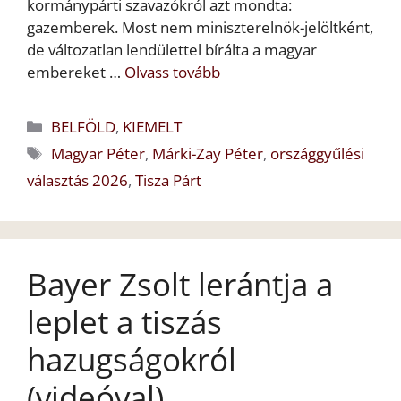
kormánypárti szavazókról azt mondta:
gazemberek. Most nem miniszterelnök-jelöltként,
de változatlan lendülettel bírálta a magyar
embereket …
Olvass tovább
Kategória
BELFÖLD
,
KIEMELT
Címkék
Magyar Péter
,
Márki-Zay Péter
,
országgyűlési
választás 2026
,
Tisza Párt
Bayer Zsolt lerántja a
leplet a tiszás
hazugságokról
(videóval)