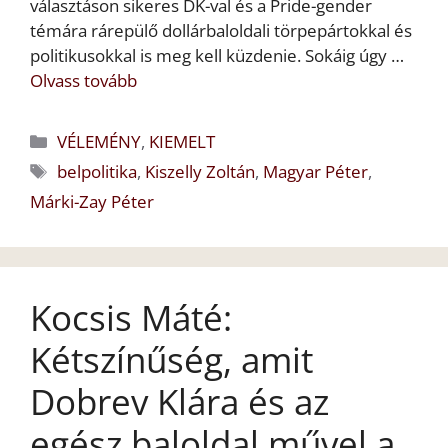
választáson sikeres DK-val és a Pride-gender
témára rárepülő dollárbaloldali törpepártokkal és
politikusokkal is meg kell küzdenie. Sokáig úgy …
Olvass tovább
Kategória
VÉLEMÉNY
,
KIEMELT
Címkék
belpolitika
,
Kiszelly Zoltán
,
Magyar Péter
,
Márki-Zay Péter
Kocsis Máté:
Kétszínűség, amit
Dobrev Klára és az
egész baloldal művel a