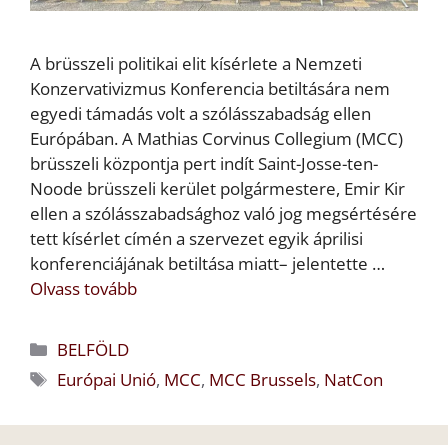
A brüsszeli politikai elit kísérlete a Nemzeti
Konzervativizmus Konferencia betiltására nem
egyedi támadás volt a szólásszabadság ellen
Európában. A Mathias Corvinus Collegium (MCC)
brüsszeli központja pert indít Saint-Josse-ten-
Noode brüsszeli kerület polgármestere, Emir Kir
ellen a szólásszabadsághoz való jog megsértésére
tett kísérlet címén a szervezet egyik áprilisi
konferenciájának betiltása miatt– jelentette …
Olvass tovább
Kategória
BELFÖLD
Címkék
Európai Unió
,
MCC
,
MCC Brussels
,
NatCon