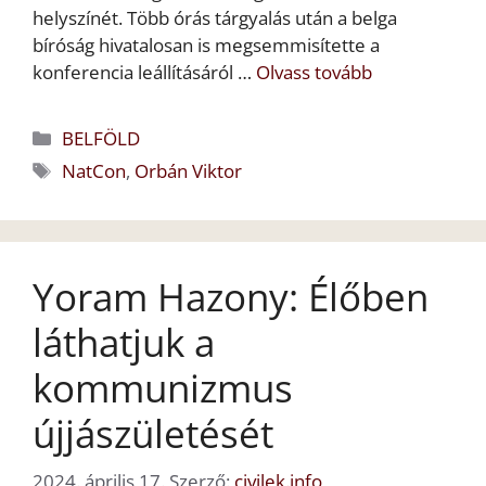
helyszínét. Több órás tárgyalás után a belga
bíróság hivatalosan is megsemmisítette a
konferencia leállításáról …
Olvass tovább
Kategória
BELFÖLD
Címkék
NatCon
,
Orbán Viktor
Yoram Hazony: Élőben
láthatjuk a
kommunizmus
újjászületését
2024. április 17.
Szerző:
civilek.info