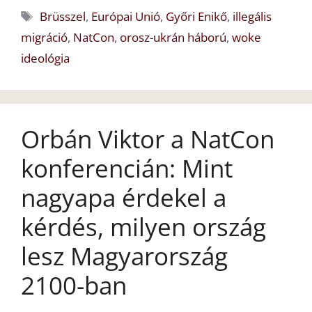
Címkék
Brüsszel
,
Európai Unió
,
Győri Enikő
,
illegális
migráció
,
NatCon
,
orosz-ukrán háború
,
woke
ideológia
Orbán Viktor a NatCon
konferencián: Mint
nagyapa érdekel a
kérdés, milyen ország
lesz Magyarország
2100-ban