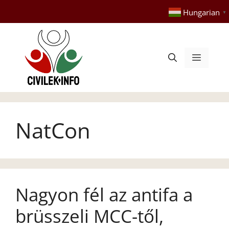
Kilépés
Hungarian
▼
a
tartalomba
Menü
NatCon
Nagyon fél az antifa a
brüsszeli MCC-től,