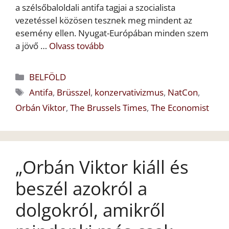
a szélsőbaloldali antifa tagjai a szocialista
vezetéssel közösen tesznek meg mindent az
esemény ellen. Nyugat-Európában minden szem
a jövő …
Olvass tovább
Kategória
BELFÖLD
Címkék
Antifa
,
Brüsszel
,
konzervativizmus
,
NatCon
,
Orbán Viktor
,
The Brussels Times
,
The Economist
„Orbán Viktor kiáll és
beszél azokról a
dolgokról, amikről