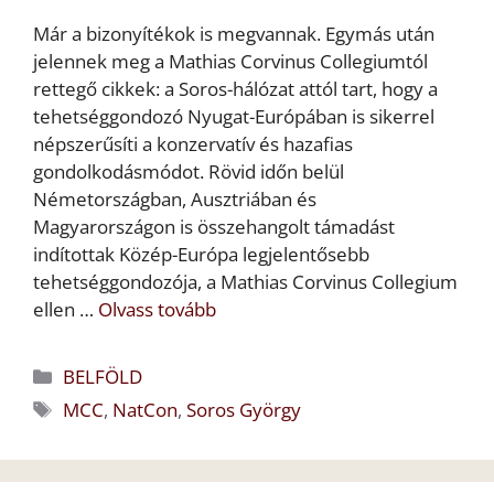
Már a bizonyítékok is megvannak. Egymás után
jelennek meg a Mathias Corvinus Collegiumtól
rettegő cikkek: a Soros-hálózat attól tart, hogy a
tehetséggondozó Nyugat-Európában is sikerrel
népszerűsíti a konzervatív és hazafias
gondolkodásmódot. Rövid időn belül
Németországban, Ausztriában és
Magyarországon is összehangolt támadást
indítottak Közép-Európa legjelentősebb
tehetséggondozója, a Mathias Corvinus Collegium
ellen …
Olvass tovább
Kategória
BELFÖLD
Címkék
MCC
,
NatCon
,
Soros György