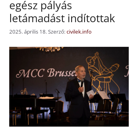
egész pályás
letámadást indítottak
2025. április 18.
Szerző:
civilek.info