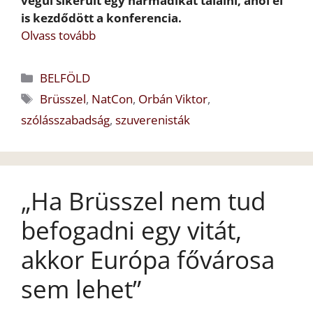
végül sikerült egy harmadikat találni, ahol el
is kezdődött a konferencia.
Olvass tovább
Kategória
BELFÖLD
Címkék
Brüsszel
,
NatCon
,
Orbán Viktor
,
szólásszabadság
,
szuverenisták
„Ha Brüsszel nem tud
befogadni egy vitát,
akkor Európa fővárosa
sem lehet”