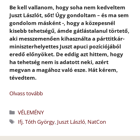
Be kell vallanom, hogy soha nem kedveltem
Juszt Lászlót, sőt! Úgy gondoltam – és ma sem
gondolom másként -, hogy a közepesnél
kisebb tehetségű, ámde gátlástalanul törtető,
aki messzemenően kihasználta a párttitkár-
miniszterhelyettes Juszt apuci pozíciójából
eredő előnyöket. De eddig azt hittem, hogy
ha tehetség nem is adatott neki, azért
megvan a magához való esze. Hát kérem,
tévedtem.
Olvass tovább
Kategória
VÉLEMÉNY
Címkék
Ifj. Tóth György
,
Juszt László
,
NatCon