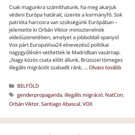
Csak magunkra számíthatunk, ha meg akarjuk
védeni Európa határait, üzente a kormányfő. Sok
patrióta harcosra van szükségünk Európában –
jelentette ki Orbán Viktor miniszterelnök
videóüzenetében, amelyet a jobboldali spanyol
Vox párt EuropaViva24 elnevezésű politikai
nagygyűlésén vetítettek le Madridban vasárnap.
„Nagy közös csata előtt állunk, Brüsszel tömeges
illegális migrációt szabadít ránk, …
Olvass tovább
Kategória
BELFÖLD
Címkék
genderpropaganda
,
illegális migráció
,
NatCon
,
Orbán Viktor
,
Santiago Abascal
,
VOX