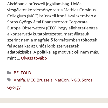
Akcióban a brüsszeli jogállamiság. Uniós
vizsgálatot kezdeményezett a Mathias Corvinus
Collegium (MCC) brüsszeli irodájával szemben a
Soros György által finanszírozott Corporate
Europe Observatory (CEO), hogy ellehetetlenítse
a konzervatív kutatóintézetet, mert állításuk
szerint nem a megfelelő formátumban töltötték
fel adataikat az uniós lobbiszervezetek
adatbázisába. A politikailag motivált cél nem más,
mint …
Olvass tovább
Kategória
BELFÖLD
Címkék
Antifa
,
MCC Brussels
,
NatCon
,
NGO
,
Soros
György