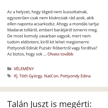
Az a helyzet, hogy téged nem kussoltatnak,
egyszerűen csak nem kíváncsiak rád azok, akik
ellen naponta acsarkodsz. Ahogy a mondás tartja:
Madarat tolláról, embert barátjáról ismerni meg.
De most komoly zavarban vagyok, mert nem
tudom eldönteni, kiről kit lehet megismerni:
Pottyondi Edinát Puzsér Róbertról vagy fordítva?
Az biztos, hogy sok …
Olvass tovább
Kategória
VÉLEMÉNY
Címkék
Ifj. Tóth György
,
NatCon
,
Pottyondy Edina
Talán Juszt is megérti: