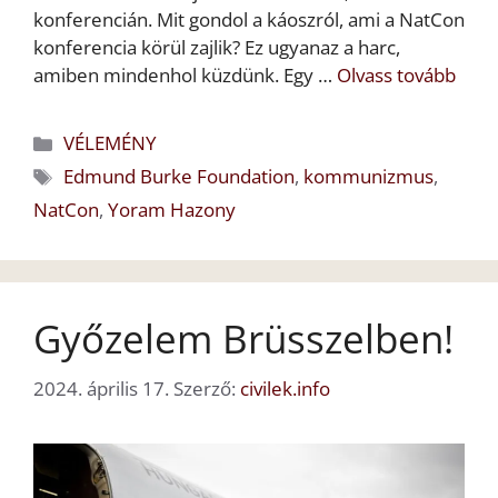
konferencián. Mit gondol a káoszról, ami a NatCon
konferencia körül zajlik? Ez ugyanaz a harc,
amiben mindenhol küzdünk. Egy …
Olvass tovább
Kategória
VÉLEMÉNY
Címkék
Edmund Burke Foundation
,
kommunizmus
,
NatCon
,
Yoram Hazony
Győzelem Brüsszelben!
2024. április 17.
Szerző:
civilek.info