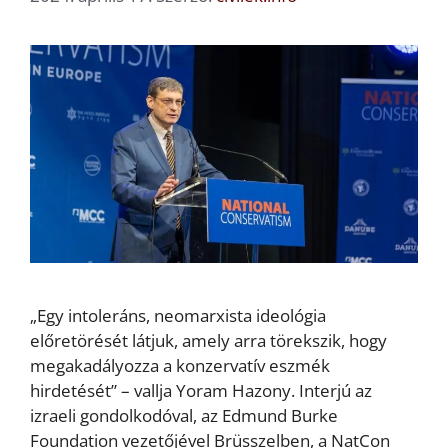
„Egy intoleráns, neomarxista ideológia
előretörését látjuk, amely arra törekszik, hogy
megakadályozza a konzervatív eszmék
hirdetését” – vallja Yoram Hazony. Interjú az
izraeli gondolkodóval, az Edmund Burke
Foundation vezetőjével Brüsszelben, a NatCon