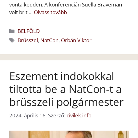
vonta kedden. A konferencián Suella Braveman
volt brit …
Olvass tovább
Kategória
BELFÖLD
Címkék
Brüsszel
,
NatCon
,
Orbán Viktor
Eszement indokokkal
tiltotta be a NatCon-t a
brüsszeli polgármester
2024. április 16.
Szerző:
civilek.info