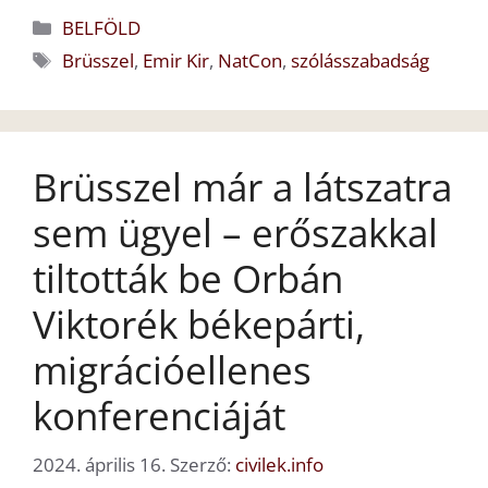
Kategória
BELFÖLD
Címkék
Brüsszel
,
Emir Kir
,
NatCon
,
szólásszabadság
Brüsszel már a látszatra
sem ügyel – erőszakkal
tiltották be Orbán
Viktorék békepárti,
migrációellenes
konferenciáját
2024. április 16.
Szerző:
civilek.info