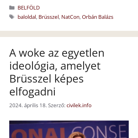
Kategória
BELFÖLD
Címkék
baloldal
,
Brüsszel
,
NatCon
,
Orbán Balázs
A woke az egyetlen
ideológia, amelyet
Brüsszel képes
elfogadni
2024. április 18.
Szerző:
civilek.info