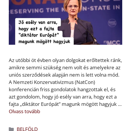
Az utóbbi öt évben olyan dolgokat erőltettek ránk,
amikre semmi szükség nem volt és amelyekre az
uniós szerződések alapján nem is lett volna mód.
A Nemzeti Konzervativizmus (NatCon)
konferencián friss gondolatok hangzottak el, és
azt gondolom, hogy jó esély van arra, hogy ezt a
fajta „diktátor Európát” magunk mögött hagyjuk …
Olvass tovább
Kategória
BELFÖLD