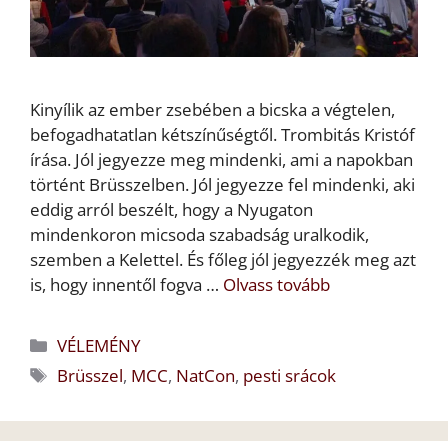
Kinyílik az ember zsebében a bicska a végtelen,
befogadhatatlan kétszínűségtől. Trombitás Kristóf
írása. Jól jegyezze meg mindenki, ami a napokban
történt Brüsszelben. Jól jegyezze fel mindenki, aki
eddig arról beszélt, hogy a Nyugaton
mindenkoron micsoda szabadság uralkodik,
szemben a Kelettel. És főleg jól jegyezzék meg azt
is, hogy innentől fogva …
Olvass tovább
Kategória
VÉLEMÉNY
Címkék
Brüsszel
,
MCC
,
NatCon
,
pesti srácok