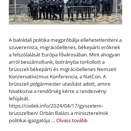
A baloldali politika megpróbálja ellehetetleníteni a
szuverenista, migrációellenes, békepárti erőknek
a felszólalását Európa fővárosában. Mint ahogyan
arról beszámoltunk, botrányba torkollott a
brüsszeli békepárti és migrációellenes Nemzeti
Konzervativizmus Konferencia, a NatCon. A
brüsszeli polgármester utasítást adott, amire
hivatkozva a rendőrség kérte a rendezvény
lefújását.
https://civilek.info/2024/04/17/gyozelem-
brusszelben/ Orbán Balázs a miniszterelnök
politikai igazgatója …
Olvass tovább