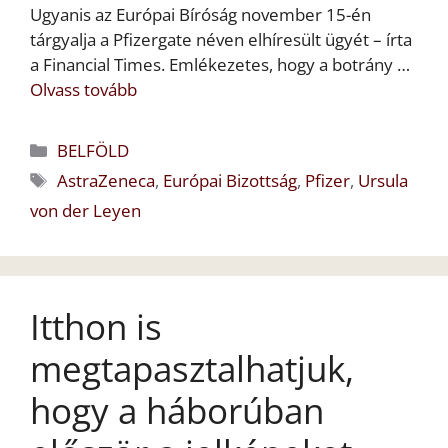
Ugyanis az Európai Bíróság november 15-én
tárgyalja a Pfizergate néven elhíresült ügyét – írta
a Financial Times. Emlékezetes, hogy a botrány …
Olvass tovább
Kategória
BELFÖLD
Címkék
AstraZeneca
,
Európai Bizottság
,
Pfizer
,
Ursula
von der Leyen
Itthon is
megtapasztalhatjuk,
hogy a háborúban