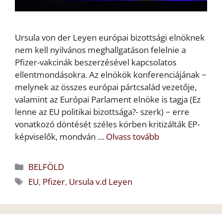
Ursula von der Leyen európai bizottsági elnöknek
nem kell nyilvános meghallgatáson felelnie a
Pfizer-vakcinák beszerzésével kapcsolatos
ellentmondásokra. Az elnökök konferenciájának −
melynek az összes európai pártcsalád vezetője,
valamint az Európai Parlament elnöke is tagja (Ez
lenne az EU politikai bizottsága?- szerk) − erre
vonatkozó döntését széles körben kritizálták EP-
képviselők, mondván …
Olvass tovább
Kategória
BELFÖLD
Címkék
EU
,
Pfizer
,
Ursula v.d Leyen