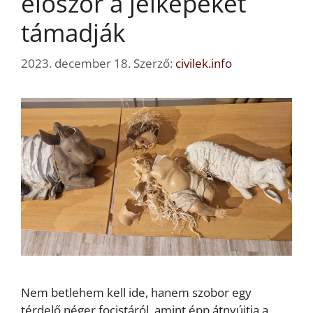
először a jelképeket
támadják
2023. december 18.
Szerző:
civilek.info
Nem betlehem kell ide, hanem szobor egy
térdelő néger focistáról, amint épp átnyújtja a