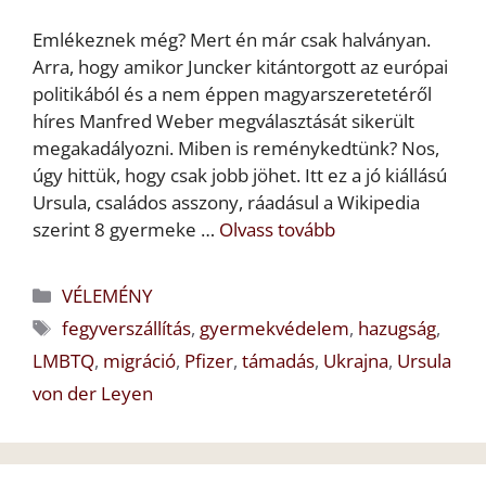
Emlékeznek még? Mert én már csak halványan.
Arra, hogy amikor Juncker kitántorgott az európai
politikából és a nem éppen magyarszeretetéről
híres Manfred Weber megválasztását sikerült
megakadályozni. Miben is reménykedtünk? Nos,
úgy hittük, hogy csak jobb jöhet. Itt ez a jó kiállású
Ursula, családos asszony, ráadásul a Wikipedia
szerint 8 gyermeke …
Olvass tovább
Kategória
VÉLEMÉNY
Címkék
fegyverszállítás
,
gyermekvédelem
,
hazugság
,
LMBTQ
,
migráció
,
Pfizer
,
támadás
,
Ukrajna
,
Ursula
von der Leyen