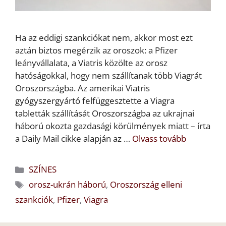
Ha az eddigi szankciókat nem, akkor most ezt
aztán biztos megérzik az oroszok: a Pfizer
leányvállalata, a Viatris közölte az orosz
hatóságokkal, hogy nem szállítanak több Viagrát
Oroszországba. Az amerikai Viatris
gyógyszergyártó felfüggesztette a Viagra
tabletták szállítását Oroszországba az ukrajnai
háború okozta gazdasági körülmények miatt – írta
a Daily Mail cikke alapján az …
Olvass tovább
Kategória
SZÍNES
Címkék
orosz-ukrán háború
,
Oroszország elleni
szankciók
,
Pfizer
,
Viagra