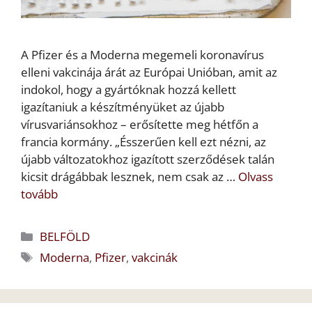
A Pfizer és a Moderna megemeli koronavírus
elleni vakcinája árát az Európai Unióban, amit az
indokol, hogy a gyártóknak hozzá kellett
igazítaniuk a készítményüket az újabb
vírusvariánsokhoz – erősítette meg hétfőn a
francia kormány. „Ésszerűen kell ezt nézni, az
újabb változatokhoz igazított szerződések talán
kicsit drágábbak lesznek, nem csak az …
Olvass
tovább
Kategória
BELFÖLD
Címkék
Moderna
,
Pfizer
,
vakcinák