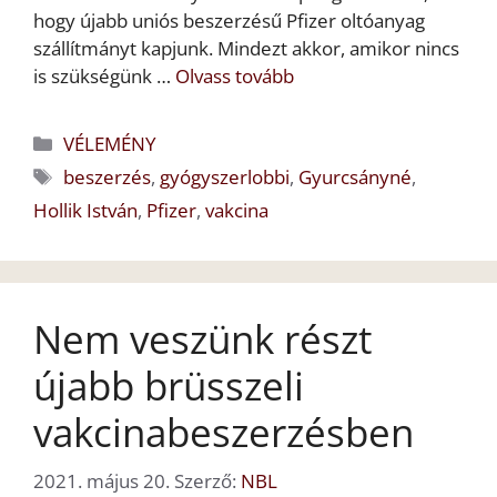
hogy újabb uniós beszerzésű Pfizer oltóanyag
szállítmányt kapjunk. Mindezt akkor, amikor nincs
is szükségünk …
Olvass tovább
Kategória
VÉLEMÉNY
Címkék
beszerzés
,
gyógyszerlobbi
,
Gyurcsányné
,
Hollik István
,
Pfizer
,
vakcina
Nem veszünk részt
újabb brüsszeli
vakcinabeszerzésben
2021. május 20.
Szerző:
NBL