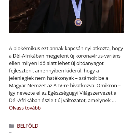
A biokémikus ezt annak kapcsán nyilatkozta, hogy
a Dél-Afrikában megjelent új koronavírus-variáns
ellen milyen idő alatt lehet új oltóanyagot
fejleszteni, amennyiben kiderül, hogy a
jelenlegiek nem hatékonyak – számolt be a
Magyar Nemzet az ATV-re hivatkozva. Omikron –
így nevezte el az Egészségügyi Világszervezet a
Dél-Afrikában észlelt új változatot, amelynek …
Olvass tovább
Kategória
BELFÖLD