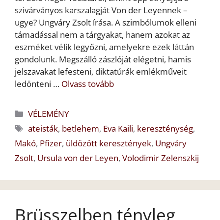
szivárványos karszalagját Von der Leyennek –
ugye? Ungváry Zsolt írása. A szimbólumok elleni
támadással nem a tárgyakat, hanem azokat az
eszméket vélik legyőzni, amelyekre ezek láttán
gondolunk. Megszálló zászlóját elégetni, hamis
jelszavakat lefesteni, diktatúrák emlékműveit
ledönteni …
Olvass tovább
Kategória
VÉLEMÉNY
Címkék
ateisták
,
betlehem
,
Eva Kaili
,
kereszténység
,
Makó
,
Pfizer
,
üldözött keresztények
,
Ungváry
Zsolt
,
Ursula von der Leyen
,
Volodimir Zelenszkij
Brüsszelben tényleg