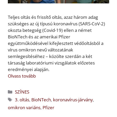
Teljes oltás és frissítő oltás, azaz három adag
szükséges az új típusú koronavírus (SARS-CoV-2)
okozta betegség (Covid-19) ellen a német
BioNTech és az amerikai Pfizer
együttműködésével kifejlesztett védőoltásból a
vírus omikron nevű változatának
semlegesítéséhez – közölte szerdán a két
társaság laboratóriumi vizsgálatok előzetes
eredményei alapján.
Olvass tovább
Kategória
SZÍNES
Címkék
3. oltás
,
BioNTech
,
koronavírus-járvány
,
omikron variáns
,
Pfizer