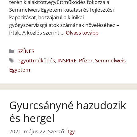
terén kialakított,együttműködés fokozza a
Semmelweis Egyetem kutatási és fejlesztési
kapacitását, hozzájárul a klinikai
gyógyszervizsgálatok számának növeléséhez –
írták. A közlés szerint …
Olvass tovább
Kategória
SZÍNES
Címkék
együttműködés
,
INSPIRE
,
Pfizer
,
Semmelweis
Egyetem
Gyurcsányné hazudozik
és hergel
2021. május 22.
Szerző:
itgy