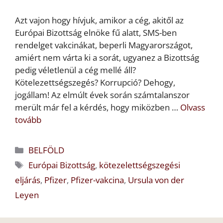
Azt vajon hogy hívjuk, amikor a cég, akitől az
Európai Bizottság elnöke fű alatt, SMS-ben
rendelget vakcinákat, beperli Magyarországot,
amiért nem várta ki a sorát, ugyanez a Bizottság
pedig véletlenül a cég mellé áll?
Kötelezettségszegés? Korrupció? Dehogy,
jogállam! Az elmúlt évek során számtalanszor
merült már fel a kérdés, hogy miközben …
Olvass
tovább
Kategória
BELFÖLD
Címkék
Európai Bizottság
,
kötezelettségszegési
eljárás
,
Pfizer
,
Pfizer-vakcina
,
Ursula von der
Leyen