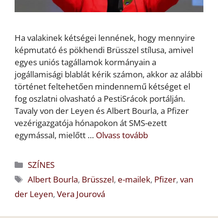
Ha valakinek kétségei lennének, hogy mennyire
képmutató és pökhendi Brüsszel stílusa, amivel
egyes uniós tagállamok kormányain a
jogállamisági blablát kérik számon, akkor az alábbi
történet feltehetően mindennemű kétséget el
fog oszlatni olvasható a PestiSrácok portálján.
Tavaly von der Leyen és Albert Bourla, a Pfizer
vezérigazgatója hónapokon át SMS-ezett
egymással, mielőtt …
Olvass tovább
Kategória
SZÍNES
Címkék
Albert Bourla
,
Brüsszel
,
e-mailek
,
Pfizer
,
van
der Leyen
,
Vera Jourová