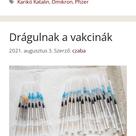
Címkék
Karikó Katalin
,
Omikron
,
Pfizer
Drágulnak a vakcinák
2021. augusztus 3.
Szerző:
czaba