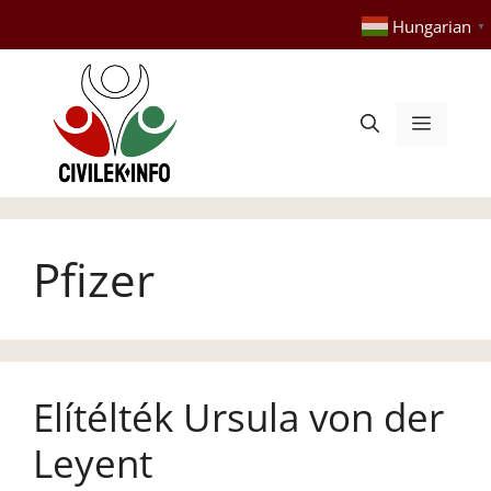
Kilépés
Hungarian
▼
a
tartalomba
Menü
Pfizer
Elítélték Ursula von der
Leyent