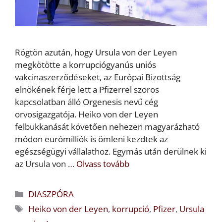
Rögtön azután, hogy Ursula von der Leyen
megkötötte a korrupciógyanús uniós
vakcinaszerződéseket, az Európai Bizottság
elnökének férje lett a Pfizerrel szoros
kapcsolatban álló Orgenesis nevű cég
orvosigazgatója. Heiko von der Leyen
felbukkanását követően nehezen magyarázható
módon eurómilliók is ömleni kezdtek az
egészségügyi vállalathoz. Egymás után derülnek ki
az Ursula von …
Olvass tovább
Kategória
DIASZPÓRA
Címkék
Heiko von der Leyen
,
korrupció
,
Pfizer
,
Ursula