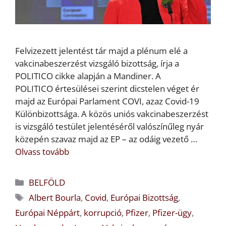
Felvizezett jelentést tár majd a plénum elé a
vakcinabeszerzést vizsgáló bizottság, írja a
POLITICO cikke alapján a Mandiner. A
POLITICO értesülései szerint dicstelen véget ér
majd az Európai Parlament COVI, azaz Covid-19
Különbizottsága. A közös uniós vakcinabeszerzést
is vizsgáló testület jelentéséről valószínűleg nyár
közepén szavaz majd az EP – az odáig vezető …
Olvass tovább
Kategória
BELFÖLD
Címkék
Albert Bourla
,
Covid
,
Európai Bizottság
,
Európai Néppárt
,
korrupció
,
Pfizer
,
Pfizer-ügy
,