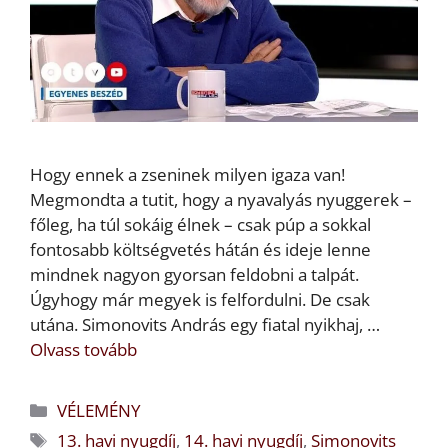
Hogy ennek a zseninek milyen igaza van!
Megmondta a tutit, hogy a nyavalyás nyuggerek –
főleg, ha túl sokáig élnek – csak púp a sokkal
fontosabb költségvetés hátán és ideje lenne
mindnek nagyon gyorsan feldobni a talpát.
Úgyhogy már megyek is felfordulni. De csak
utána. Simonovits András egy fiatal nyikhaj, …
Olvass tovább
Kategória
VÉLEMÉNY
Címkék
13. havi nyugdíj
,
14. havi nyugdíj
,
Simonovits