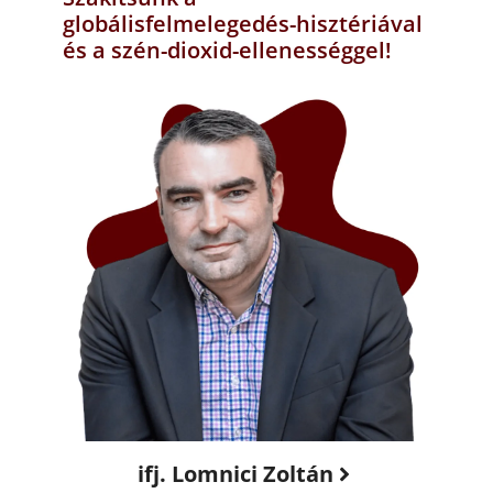
globálisfelmelegedés-hisztériával
és a szén-dioxid-ellenességgel!
ifj. Lomnici Zoltán