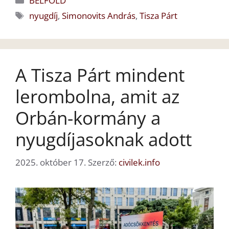
BELFÖLD
Címkék
nyugdíj
,
Simonovits András
,
Tisza Párt
A Tisza Párt mindent
lerombolna, amit az
Orbán-kormány a
nyugdíjasoknak adott
2025. október 17.
Szerző:
civilek.info