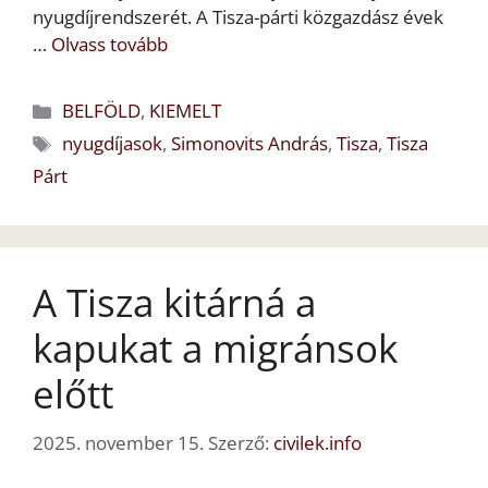
nyugdíjrendszerét. A Tisza-párti közgazdász évek
…
Olvass tovább
Kategória
BELFÖLD
,
KIEMELT
Címkék
nyugdíjasok
,
Simonovits András
,
Tisza
,
Tisza
Párt
A Tisza kitárná a
kapukat a migránsok
előtt
2025. november 15.
Szerző:
civilek.info