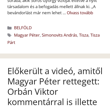
sorába, akik Soros György vízióját éltetve a nyílt
társadalom és a befogadás mellett állnak ki. „A
bevándorlást már nem lehet …
Olvass tovább
Kategória
BELFÖLD
Címkék
Magyar Péter
,
Simonovits András
,
Tisza
,
Tisza
Párt
Előkerült a videó, amitől
Magyar Péter rettegett:
Orbán Viktor
kommentárral is illette