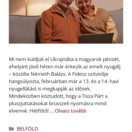
Mi nem küldjük el Ukrajnába a magyarok pénzét,
ehelyett jövő héten már érkezik az emelt nyugdíj
– közölte Németh Balázs. A Fidesz szóvivője
hangsúlyozta, februárban már a 13. és a 14. havi
nyugellátást is megkapják az idősek.
Mindeközben köztudott, hogy a Tisza Párt a
pluszjuttatásokat brüsszeli nyomásra mind
elvenné. Hétfőtől …
Olvass tovább
Kategória
BELFÖLD