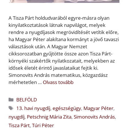
A Tisza Párt holdudvarából egyre-másra olyan
kinyilatkoztatások látnak napvilágot, melyek
rendre a nyugdíjasok megrövidítését vetítik előre,
ha Magyar Péter alakítana kormányt a jövő tavaszi
választások után. A Magyar Nemzet
cikksorozatban gyűjtötte össze azon Tisza Párt-
környéki szakértők nyilatkozatait, melyekben az
idősek életét érintő javaslataikat fejtik ki.
Simonovits András matematikus, közgazdász
mérhetetlen …
Olvass tovább
Kategória
BELFÖLD
Címkék
13. havi nyugdíj
,
egészségügy
,
Magyar Péter
,
nyugdíj
,
Petschnig Mária Zita
,
Simonovits András
,
Tisza Párt
,
Túri Péter