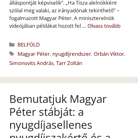
álláspontját képviselik”. „Ha Tisza alelnökként
szólal meg valaki, az irányadónak tekinthető” –
fogalmazott Magyar Péter. A miniszterelnök
videójában példákat hozott fel …
Olvass tovább
Kategória
BELFÖLD
Címkék
Magyar Péter
,
nyugdíjrendszer
,
Orbán Viktor
,
Simonovits András
,
Tarr Zoltán
Bemutatjuk Magyar
Péter stábját: a
nyugdíjasellenes
nyugdíjszakértő és a