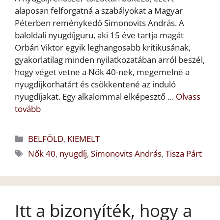
alaposan felforgatná a szabályokat a Magyar
Péterben reménykedő Simonovits András. A
baloldali nyugdíjguru, aki 15 éve tartja magát
Orbán Viktor egyik leghangosabb kritikusának,
gyakorlatilag minden nyilatkozatában arról beszél,
hogy véget vetne a Nők 40-nek, megemelné a
nyugdíjkorhatárt és csökkentené az induló
nyugdíjakat. Egy alkalommal elképesztő …
Olvass
tovább
Kategória
BELFÖLD
,
KIEMELT
Címkék
Nők 40
,
nyugdíj
,
Simonovits András
,
Tisza Párt
Itt a bizonyíték, hogy a