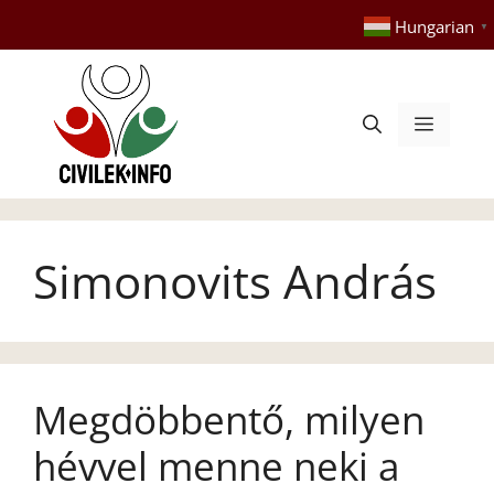
Kilépés
Hungarian
▼
a
tartalomba
Menü
Simonovits András
Megdöbbentő, milyen
hévvel menne neki a