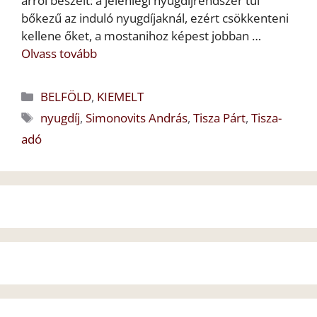
arról beszélt: a jelenlegi nyugdíjrendszer túl
bőkezű az induló nyugdíjaknál, ezért csökkenteni
kellene őket, a mostanihoz képest jobban …
Olvass tovább
Kategória
BELFÖLD
,
KIEMELT
Címkék
nyugdíj
,
Simonovits András
,
Tisza Párt
,
Tisza-
adó