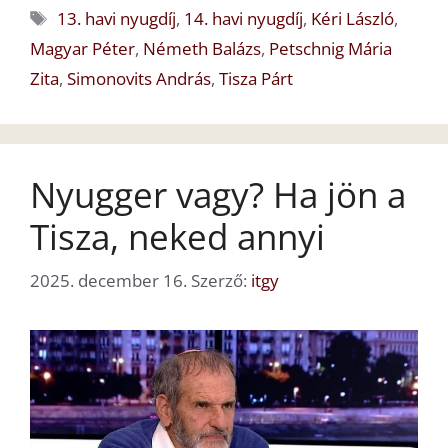
Címkék
13. havi nyugdíj
,
14. havi nyugdíj
,
Kéri László
,
Magyar Péter
,
Németh Balázs
,
Petschnig Mária
Zita
,
Simonovits András
,
Tisza Párt
Nyugger vagy? Ha jön a
Tisza, neked annyi
2025. december 16.
Szerző:
itgy