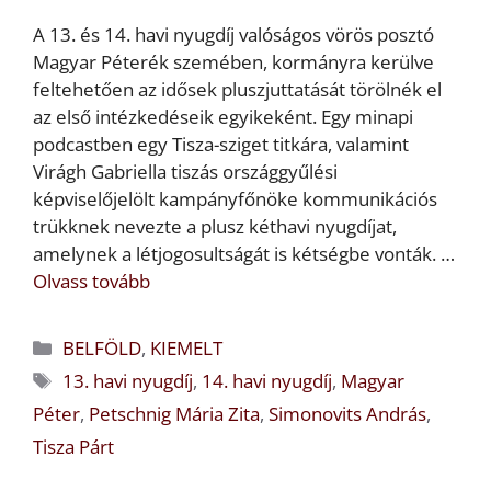
A 13. és 14. havi nyugdíj valóságos vörös posztó
Magyar Péterék szemében, kormányra kerülve
feltehetően az idősek pluszjuttatását törölnék el
az első intézkedéseik egyikeként. Egy minapi
podcastben egy Tisza-sziget titkára, valamint
Virágh Gabriella tiszás országgyűlési
képviselőjelölt kampányfőnöke kommunikációs
trükknek nevezte a plusz kéthavi nyugdíjat,
amelynek a létjogosultságát is kétségbe vonták. …
Olvass tovább
Kategória
BELFÖLD
,
KIEMELT
Címkék
13. havi nyugdíj
,
14. havi nyugdíj
,
Magyar
Péter
,
Petschnig Mária Zita
,
Simonovits András
,
Tisza Párt