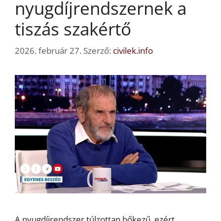
nyugdíjrendszernek a
tiszás szakértő
2026. február 27.
Szerző:
civilek.info
A nyugdíjrendszer túlzottan bőkezű, ezért