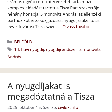
számos egyéb reformtervezetet tartalmazó
komplex előadást tartott a Tisza Párt szakértője
néhány hónapja. Simonovits András, az ellenzéki
párthoz köthető közgazdász, nyugdíjszakértő az
egyik fővárosi Tisza-sziget …
Olvass tovább
Kategória
BELFÖLD
Címkék
14. havi nyugdíj
,
nyugdíjrendszer
,
Simonovits
András
A nyugdíjakat is
megadóztatná a Tisza
2025. október 15.
Szerző:
civilek.info