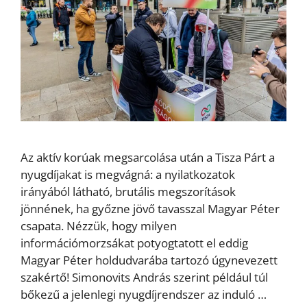
Az aktív korúak megsarcolása után a Tisza Párt a
nyugdíjakat is megvágná: a nyilatkozatok
irányából látható, brutális megszorítások
jönnének, ha győzne jövő tavasszal Magyar Péter
csapata. Nézzük, hogy milyen
információmorzsákat potyogtatott el eddig
Magyar Péter holdudvarába tartozó úgynevezett
szakértő! Simonovits András szerint például túl
bőkezű a jelenlegi nyugdíjrendszer az induló …