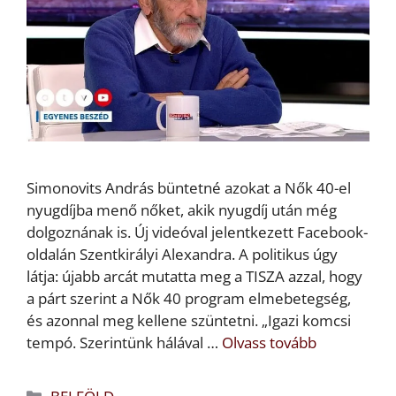
Simonovits András büntetné azokat a Nők 40-el
nyugdíjba menő nőket, akik nyugdíj után még
dolgoznának is. Új videóval jelentkezett Facebook-
oldalán Szentkirályi Alexandra. A politikus úgy
látja: újabb arcát mutatta meg a TISZA azzal, hogy
a párt szerint a Nők 40 program elmebetegség,
és azonnal meg kellene szüntetni. „Igazi komcsi
tempó. Szerintünk hálával …
Olvass tovább
Kategória