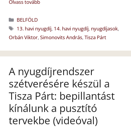
Olvass tovább
Kategória
BELFÖLD
Címkék
13. havi nyugdíj
,
14. havi nyugdíj
,
nyugdíjasok
,
Orbán Viktor
,
Simonovits András
,
Tisza Párt
A nyugdíjrendszer
szétverésére készül a
Tisza Párt: bepillantást
kínálunk a pusztító
tervekbe (videóval)