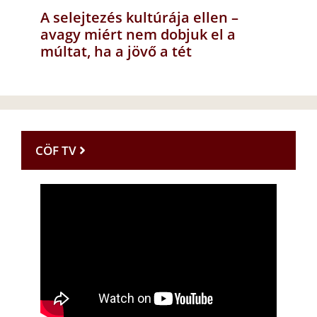
A selejtezés kultúrája ellen –
avagy miért nem dobjuk el a
múltat, ha a jövő a tét
CÖF TV