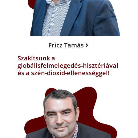
Fricz Tamás
Szakítsunk a
globálisfelmelegedés-hisztériával
és a szén-dioxid-ellenességgel!