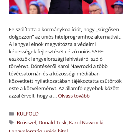
Felszólította a kormánykoalíciót, hogy „sürgősen
dolgozzon” az uniós hitelprogramhoz alternatívát.
A lengyel elnök megvétózza a védelmi
képességek fejlesztését célzó uniós SAFE-
eszközök lengyelországi lehívásáról szóló
törvényt. Döntéséről Karol Nawrocki a több
tévécsatornán és a közösségi médiában
közvetített nyilatkozatában tájékoztatta csütörtök
este a közvéleményt. Az államfő egyebek között
azzal érvelt, hogy a …
Olvass tovább
Kategória
KÜLFÖLD
Címkék
Brüsszel
,
Donald Tusk
,
Karol Nawrocki
,
Lengyelország
,
uniós hitel