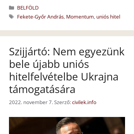
Kategória
BELFÖLD
Címkék
Fekete-Győr András
,
Momentum
,
uniós hitel
Szijjártó: Nem egyezünk
bele újabb uniós
hitelfelvételbe Ukrajna
támogatására
2022. november 7.
Szerző:
civilek.info