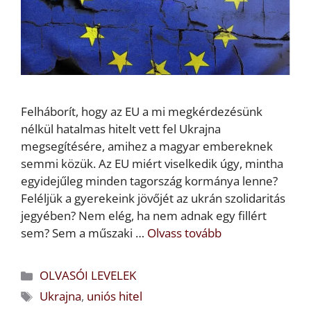
Felháborít, hogy az EU a mi megkérdezésünk
nélkül hatalmas hitelt vett fel Ukrajna
megsegítésére, amihez a magyar embereknek
semmi közük. Az EU miért viselkedik úgy, mintha
egyidejűleg minden tagország kormánya lenne?
Feléljük a gyerekeink jövőjét az ukrán szolidaritás
jegyében? Nem elég, ha nem adnak egy fillért
sem? Sem a műszaki …
Olvass tovább
Kategória
OLVASÓI LEVELEK
Címkék
Ukrajna
,
uniós hitel