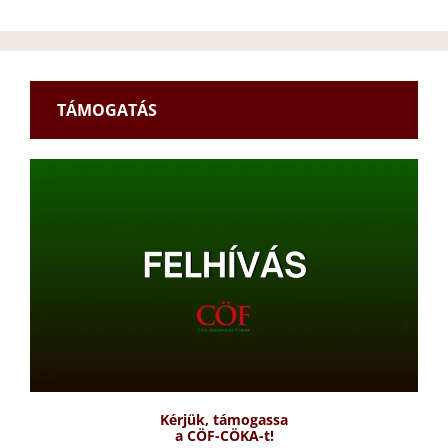
TÁMOGATÁS
Kérjük, támogassa
a CÖF-CÖKA-t!