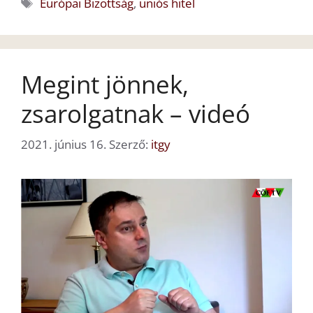
Címkék
Európai Bizottság
,
uniós hitel
Megint jönnek,
zsarolgatnak – videó
2021. június 16.
Szerző:
itgy