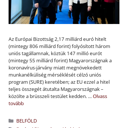
Az Európai Bizottság 2,17 milliárd euró hitelt
(mintegy 806 milliárd forint) folyósított három
uniós tagállamnak, köztük 147 millió eurót
(mintegy 55 milliárd forint) Magyarországnak a
koronavírus-járvány miatt megnövekedett
munkanélküliség mérséklését célzó uniós
program (SURE) keretében; az EU ezzel a hitel
teljes összegét átutalta Magyarországnak –
közölte a brüsszeli testület kedden. …
Olvass
tovább
Kategória
BELFÖLD