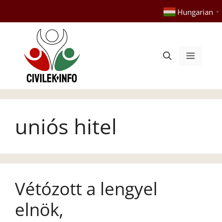
Kilépés
Hungarian
▼
a
tartalomba
Menü
uniós hitel
Vétózott a lengyel
elnök,