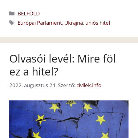
Kategória
BELFÖLD
Címkék
Európai Parlament
,
Ukrajna
,
uniós hitel
Olvasói levél: Mire föl
ez a hitel?
2022. augusztus 24.
Szerző:
civilek.info