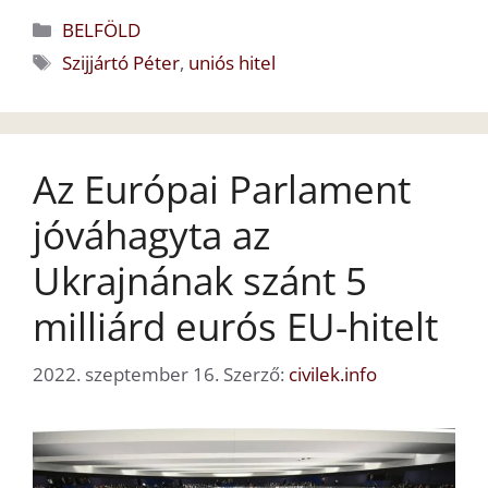
Kategória
BELFÖLD
Címkék
Szijjártó Péter
,
uniós hitel
Az Európai Parlament
jóváhagyta az
Ukrajnának szánt 5
milliárd eurós EU-hitelt
2022. szeptember 16.
Szerző:
civilek.info