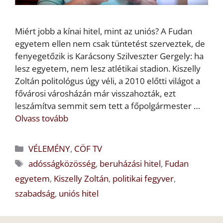
Miért jobb a kínai hitel, mint az uniós? A Fudan
egyetem ellen nem csak tüntetést szerveztek, de
fenyegetőzik is Karácsony Szilveszter Gergely: ha
lesz egyetem, nem lesz atlétikai stadion. Kiszelly
Zoltán politológus úgy véli, a 2010 előtti világot a
fővárosi városházán már visszahozták, ezt
leszámítva semmit sem tett a főpolgármester …
Olvass tovább
Kategória
VÉLEMÉNY
,
CÖF TV
Címkék
adósságközösség
,
beruházási hitel
,
Fudan
egyetem
,
Kiszelly Zoltán
,
politikai fegyver
,
szabadság
,
uniós hitel