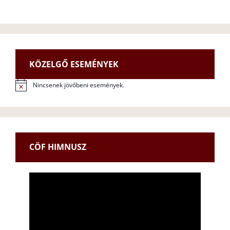
KÖZELGŐ ESEMÉNYEK
Nincsenek jövőbeni események.
N
o
t
i
c
e
CÖF HIMNUSZ