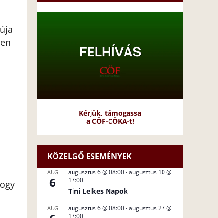
júja
ben
Kérjük, támogassa
a CÖF-CÖKA-t!
KÖZELGŐ ESEMÉNYEK
augusztus 6 @ 08:00
-
augusztus 10 @
AUG
6
17:00
hogy
Tini Lelkes Napok
augusztus 6 @ 08:00
-
augusztus 27 @
AUG
17:00