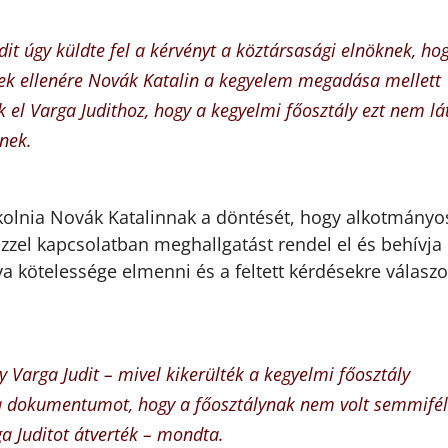
dit úgy küldte fel a kérvényt a köztársasági elnöknek, ho
k ellenére Novák Katalin a kegyelem megadása mellett
ák el Varga Judithoz, hogy a kegyelmi főosztály ezt nem lá
nek.
okolnia Novák Katalinnak a döntését, hogy alkotmány
zzel kapcsolatban meghallgatást rendel el és behívja
a kötelessége elmenni és a feltett kérdésekre válaszo
 Varga Judit – mivel kikerülték a kegyelmi főosztály
 a dokumentumot, hogy a főosztálynak nem volt semmifé
ga Juditot átverték – mondta.