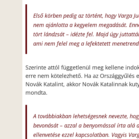
Első körben pedig az történt, hogy Varga Ju
nem ajánlotta a kegyelem megadását. Enne
tört lándzsát – idézte fel. Majd úgy juttatt
ami nem felel meg a lefektetett menetrend
Szerinte attól függetlenül meg kellene ind
erre nem kötelezhető. Ha az Országgyűlés e
Novák Katalint, akkor Novák Katalinnak kuty
mondta.
A továbbiakban lehetségesnek nevezte, hogy
bevonását – azzal a benyomással írta alá
ellenvetése ezzel kapcsolatban. Vagyis Var