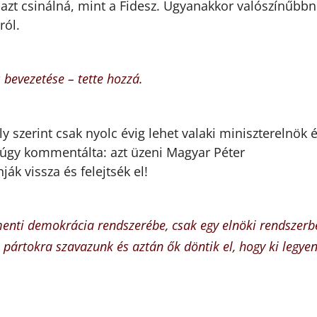
azt csinálná, mint a Fidesz. Ugyanakkor valószínűbb
ról.
 bevezetése – tette hozzá.
 szerint csak nyolc évig lehet valaki miniszterelnök 
 úgy kommentálta: azt üzeni Magyar Péter
ák vissza és felejtsék el!
menti demokrácia rendszerébe, csak egy elnöki rendszerb
rtokra szavazunk és aztán ők döntik el, hogy ki legyen