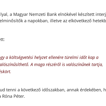
lyal, a Magyar Nemzeti Bank elnökével készített inter
telminősítők a napokban, illetve az elkövetkező hetek
tt:
gy a költségvetési helyzet ellenére türelmi időt kap a
lószínűsíthető. A maga részéről is valószínűnek tartja,
éskört.
 tud tenni a következő időszakban, annak érdekében, 
a Róna Péter.