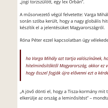
jogi torzszülött, egy lex Orbán”.
„
A műsorvezető végül felvetette: Varga Mihál
során szóba került, hogy a nagy globális hi
készítik el a jelentésüket Magyarországról.
Róna Péter ezzel kapcsolatban úgy vélekede
ha Varga Mihály azt tartja valószínűnek, ho
hitelminősítőktől Magyarország, akkor ez va
hogy ősszel fogják újra elővenni ezt a kérd
A jövő dönti el, hogy a Tisza-kormány mit
„
elkerülje az ország a leminősítést” – mondt