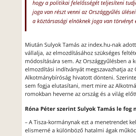
hogy a politikai felelősségét teljesíteni t
joga van részt venni az Országgyűlés ülésein
a köztársasági elnöknek joga van törvényt e
Miután Sulyok Tamás az index.hu-nak adott 
vállalja, az elmozdításához szükséges feltét
módosítására sem. Az Országgyűlésben a k
elmozdítási indítványát megszavazhatja az 
Alkotmánybíróság hivatott dönteni. Szerint
sem fogja elutasítani, mert mire az Alkotm
romokban heverne az ország és a világ előtt
Róna Péter szerint Sulyok Tamás le fog
A Tisza-kormánynak ezt a menetrendet kel
–
elismerné a különböző hatalmi ágak működé