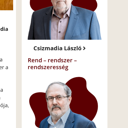
édia
Csizmadia László
 a
Rend – rendszer –
rendszeresség
er a
 a
a
ója,