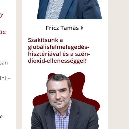
gy
Fricz Tamás
tta,
Szakítsunk a
globálisfelmelegedés-
hisztériával és a szén-
dioxid-ellenességgel!
osan
lni –
le