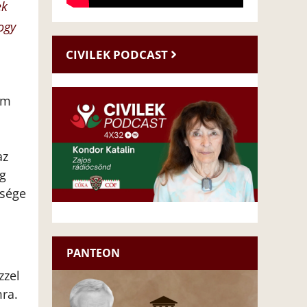
ek
hogy
CIVILEK PODCAST
em
az
ág
ssége
PANTEON
zzel
ra.