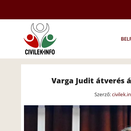
Kilépés
a
tartalomba
BEL
Varga Judit átverés 
Szerző:
civilek.i