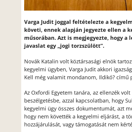
Varga Judit joggal feltételezte a kegyel
követi, ennek alapján jegyezte ellen a 
műsorában. Azt is megjegyezte, hogy a 
javaslat egy „jogi torzszülött”.
Novák Katalin volt köztársasági elnök tartoz
kegyelmi ügyben, Varga Judit akkori igazságü
Kell még valamit mondanom, Ildikó? című p
Az Oxfordi Egyetem tanára, az ellenzék volt 
beszélgetésbe, azzal kapcsolatban, hogy Su
kegyelmi ügy összes dokumentumát, azt m
hogy nem követték a kegyelmi eljárást, a t
hozzájárulását, vagy támogatását nem kérté