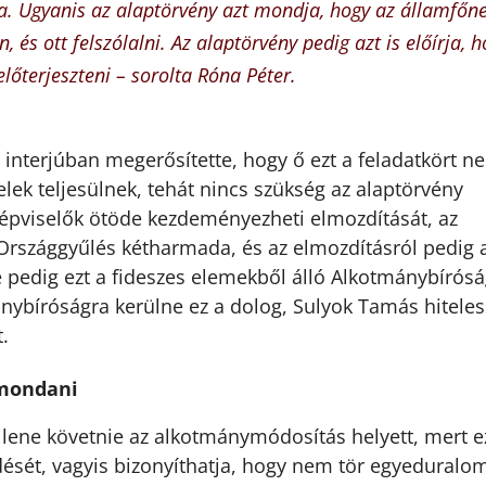
udja. Ugyanis az alaptörvény azt mondja, hogy az államfőn
, és ott felszólalni. Az alaptörvény pedig azt is előírja, 
lőterjeszteni – sorolta Róna Péter.
interjúban megerősítette, hogy ő ezt a feladatkört n
elek teljesülnek, tehát nincs szükség az alaptörvény
épviselők ötöde kezdeményezheti elmozdítását, az
Országgyűlés kétharmada, és az elmozdításról pedig 
e pedig ezt a fideszes elemekből álló Alkotmánybírós
ánybíróságra kerülne ez a dolog, Sulyok Tamás hitele
.
 mondani
lene követnie az alkotmánymódosítás helyett, mert e
sét, vagyis bizonyíthatja, hogy nem tör egyeduralom