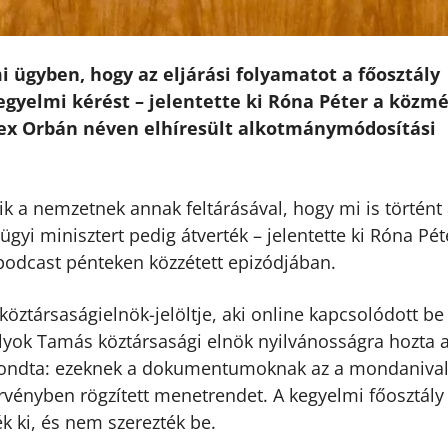
mi ügyben, hogy az eljárási folyamatot a főosztály
kegyelmi kérést – jelentette ki Róna Péter a közm
lex Orbán néven elhíresült alkotmánymódosítási
ik a nemzetnek annak feltárásával, hogy mi is történt
gyi minisztert pedig átverték – jelentette ki Róna Pét
odcast pénteken közzétett epizódjában.
köztársaságielnök-jelöltje, aki online kapcsolódott be
lyok Tamás köztársasági elnök nyilvánosságra hozta 
ondta: ezeknek a dokumentumoknak az a mondanival
örvényben rögzített menetrendet. A kegyelmi főosztály
k ki, és nem szerezték be.