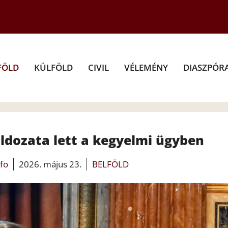
FÖLD
KÜLFÖLD
CIVIL
VÉLEMÉNY
DIASZPÓR
áldozata lett a kegyelmi ügyben
nfo
2026. május 23.
BELFÖLD