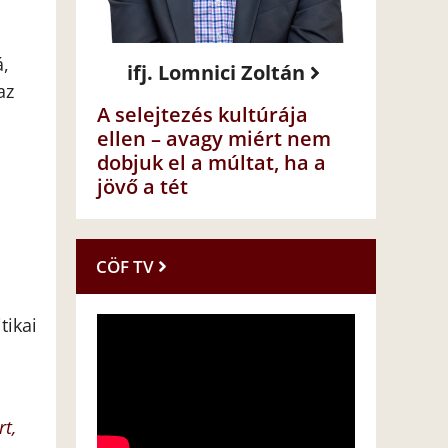
á,
ifj. Lomnici Zoltán
az
A selejtezés kultúrája
ellen – avagy miért nem
dobjuk el a múltat, ha a
jövő a tét
CÖF TV
tikai
rt,