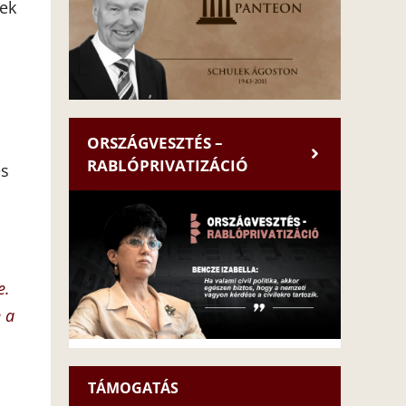
nek
ORSZÁGVESZTÉS –
RABLÓPRIVATIZÁCIÓ
és
e.
 a
TÁMOGATÁS