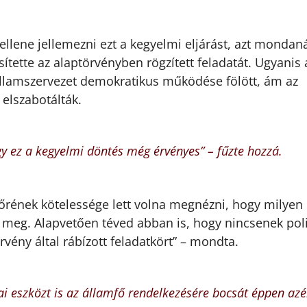
kellene jellemezni ezt a kegyelmi eljárást, azt mondan
ítette az alaptörvényben rögzített feladatát. Ugyanis 
z államszervezet demokratikus működése fölött, ám az
elszabotálták.
y ez a kegyelmi döntés még érvényes” – fűzte hozzá.
őrének kötelessége lett volna megnézni, hogy milyen
 meg. Alapvetően téved abban is, hogy nincsenek poli
rvény által rábízott feladatkört” – mondta.
ai eszközt is az államfő rendelkezésére bocsát éppen azé