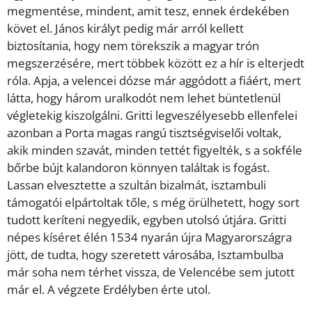
megmentése, mindent, amit tesz, ennek érdekében
követ el. János királyt pedig már arról kellett
biztosítania, hogy nem törekszik a magyar trón
megszerzésére, mert többek között ez a hír is elterjedt
róla. Apja, a velencei dózse már aggódott a fiáért, mert
látta, hogy három uralkodót nem lehet büntetlenül
végletekig kiszolgálni. Gritti legveszélyesebb ellenfelei
azonban a Porta magas rangú tisztségviselői voltak,
akik minden szavát, minden tettét figyelték, s a sokféle
bőrbe bújt kalandoron könnyen találtak is fogást.
Lassan elvesztette a szultán bizalmát, isztambuli
támogatói elpártoltak tőle, s még örülhetett, hogy sort
tudott keríteni negyedik, egyben utolsó útjára. Gritti
népes kíséret élén 1534 nyarán újra Magyarországra
jött, de tudta, hogy szeretett városába, Isztambulba
már soha nem térhet vissza, de Velencébe sem jutott
már el. A végzete Erdélyben érte utol.