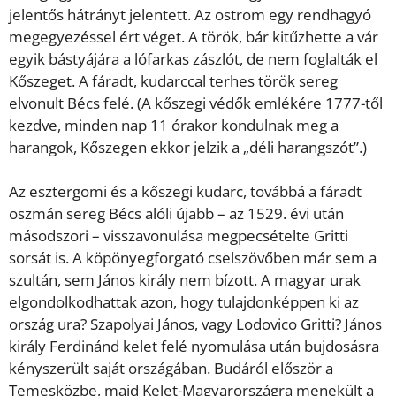
jelentős hátrányt jelentett. Az ostrom egy rendhagyó
megegyezéssel ért véget. A török, bár kitűzhette a vár
egyik bástyájára a lófarkas zászlót, de nem foglalták el
Kőszeget. A fáradt, kudarccal terhes török sereg
elvonult Bécs felé. (A kőszegi védők emlékére 1777-től
kezdve, minden nap 11 órakor kondulnak meg a
harangok, Kőszegen ekkor jelzik a „déli harangszót”.)
Az esztergomi és a kőszegi kudarc, továbbá a fáradt
oszmán sereg Bécs alóli újabb – az 1529. évi után
másodszori – visszavonulása megpecsételte Gritti
sorsát is. A köpönyegforgató cselszövőben már sem a
szultán, sem János király nem bízott. A magyar urak
elgondolkodhattak azon, hogy tulajdonképpen ki az
ország ura? Szapolyai János, vagy Lodovico Gritti? János
király Ferdinánd kelet felé nyomulása után bujdosásra
kényszerült saját országában. Budáról először a
Temesközbe, majd Kelet-Magyarországra menekült a