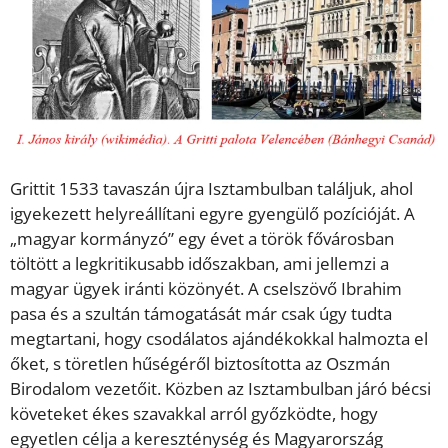
Grittit 1533 tavaszán újra Isztambulban találjuk, ahol
igyekezett helyreállítani egyre gyengülő pozícióját. A
„magyar kormányzó” egy évet a török fővárosban
töltött a legkritikusabb időszakban, ami jellemzi a
magyar ügyek iránti közönyét. A cselszövő Ibrahim
pasa és a szultán támogatását már csak úgy tudta
megtartani, hogy csodálatos ajándékokkal halmozta el
őket, s töretlen hűségéről biztosította az Oszmán
Birodalom vezetőit. Közben az Isztambulban járó bécsi
követeket ékes szavakkal arról győzködte, hogy
egyetlen célja a kereszténység és Magyarország