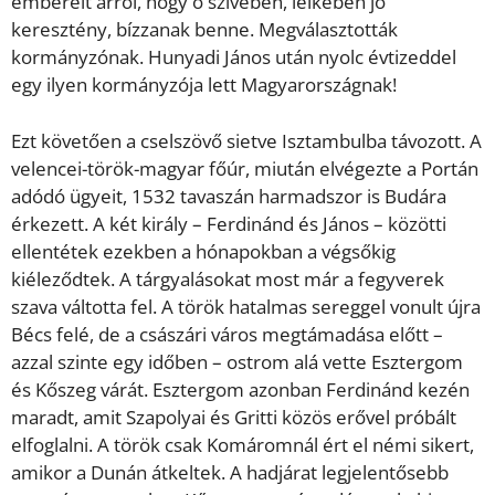
embereit arról, hogy ő szívében, lelkében jó
keresztény, bízzanak benne. Megválasztották
kormányzónak. Hunyadi János után nyolc évtizeddel
egy ilyen kormányzója lett Magyarországnak!
Ezt követően a cselszövő sietve Isztambulba távozott. A
velencei-török-magyar főúr, miután elvégezte a Portán
adódó ügyeit, 1532 tavaszán harmadszor is Budára
érkezett. A két király – Ferdinánd és János – közötti
ellentétek ezekben a hónapokban a végsőkig
kiéleződtek. A tárgyalásokat most már a fegyverek
szava váltotta fel. A török hatalmas sereggel vonult újra
Bécs felé, de a császári város megtámadása előtt –
azzal szinte egy időben – ostrom alá vette Esztergom
és Kőszeg várát. Esztergom azonban Ferdinánd kezén
maradt, amit Szapolyai és Gritti közös erővel próbált
elfoglalni. A török csak Komáromnál ért el némi sikert,
amikor a Dunán átkeltek. A hadjárat legjelentősebb