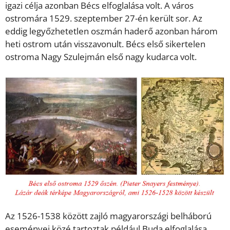
igazi célja azonban Bécs elfoglalása volt. A város
ostromára 1529. szeptember 27-én került sor. Az
eddig legyőzhetetlen oszmán haderő azonban három
heti ostrom után visszavonult. Bécs első sikertelen
ostroma Nagy Szulejmán első nagy kudarca volt.
Az 1526-1538 között zajló magyarországi belháború
eseményei közé tartoztak például Buda elfoglalása,