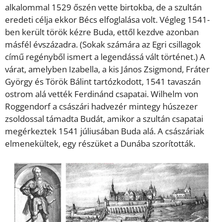
alkalommal 1529 őszén vette birtokba, de a szultán
eredeti célja ekkor Bécs elfoglalása volt. Végleg 1541-
ben került török kézre Buda, ettől kezdve azonban
másfél évszázadra. (Sokak számára az Egri csillagok
című regényből ismert a legendássá vált történet.) A
várat, amelyben Izabella, a kis János Zsigmond, Fráter
György és Török Bálint tartózkodott, 1541 tavaszán
ostrom alá vették Ferdinánd csapatai. Wilhelm von
Roggendorf a császári hadvezér mintegy húszezer
zsoldossal támadta Budát, amikor a szultán csapatai
megérkeztek 1541 júliusában Buda alá. A császáriak
elmenekültek, egy részüket a Dunába szorították.