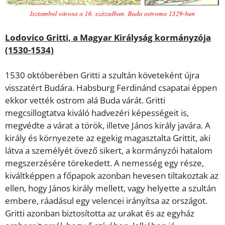
Lodovico Gritti, a Magyar Királyság kormányzója
(1530-1534)
1530 októberében Gritti a szultán követeként újra
visszatért Budára. Habsburg Ferdinánd csapatai éppen
ekkor vették ostrom alá Buda várát. Gritti
megcsillogtatva kiváló hadvezéri képességeit is,
megvédte a várat a török, illetve János király javára. A
király és környezete az egekig magasztalta Grittit, aki
látva a személyét övező sikert, a kormányzói hatalom
megszerzésére törekedett. A nemesség egy része,
kiváltképpen a főpapok azonban hevesen tiltakoztak az
ellen, hogy János király mellett, vagy helyette a szultán
embere, ráadásul egy velencei irányítsa az országot.
Gritti azonban biztosította az urakat és az egyház