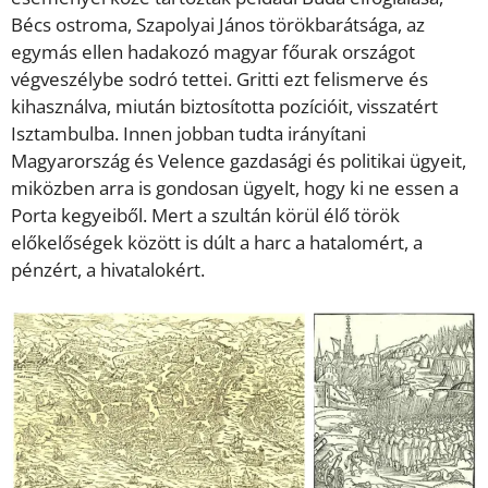
Bécs ostroma, Szapolyai János törökbarátsága, az
egymás ellen hadakozó magyar főurak országot
végveszélybe sodró tettei. Gritti ezt felismerve és
kihasználva, miután biztosította pozícióit, visszatért
Isztambulba. Innen jobban tudta irányítani
Magyarország és Velence gazdasági és politikai ügyeit,
miközben arra is gondosan ügyelt, hogy ki ne essen a
Porta kegyeiből. Mert a szultán körül élő török
előkelőségek között is dúlt a harc a hatalomért, a
pénzért, a hivatalokért.