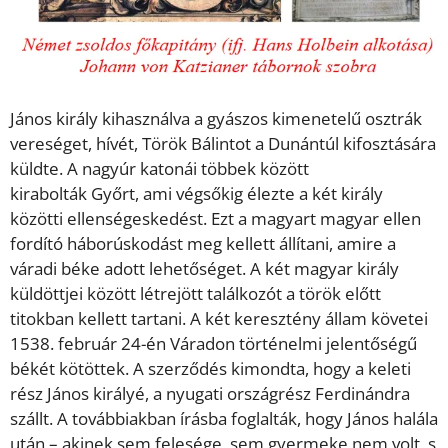
János király kihasználva a gyászos kimenetelű osztrák
vereséget, hívét, Török Bálintot a Dunántúl kifosztására
küldte. A nagyúr katonái többek között
kirabolták Győrt, ami végsőkig élezte a két király
közötti ellenségeskedést. Ezt a magyart magyar ellen
fordító háborúskodást meg kellett állítani, amire a
váradi béke adott lehetőséget. A két magyar király
küldöttjei között létrejött találkozót a török előtt
titokban kellett tartani. A két keresztény állam követei
1538. február 24-én Váradon történelmi jelentőségű
békét kötöttek. A szerződés kimondta, hogy a keleti
rész János királyé, a nyugati országrész Ferdinándra
szállt. A továbbiakban írásba foglalták, hogy János halála
után – akinek sem felesége, sem gyermeke nem volt, s