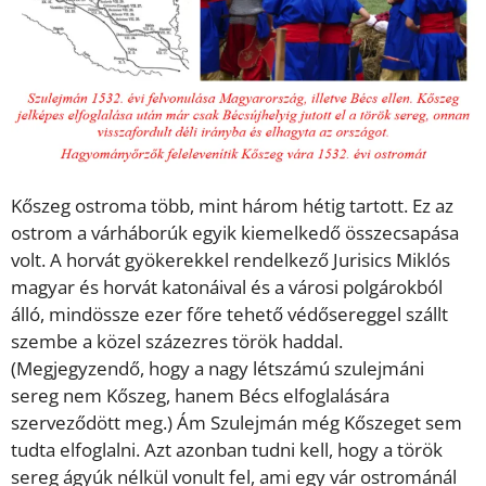
Kőszeg ostroma több, mint három hétig tartott. Ez az
ostrom a várháborúk egyik kiemelkedő összecsapása
volt. A horvát gyökerekkel rendelkező Jurisics Miklós
magyar és horvát katonáival és a városi polgárokból
álló, mindössze ezer főre tehető védősereggel szállt
szembe a közel százezres török haddal.
(Megjegyzendő, hogy a nagy létszámú szulejmáni
sereg nem Kőszeg, hanem Bécs elfoglalására
szerveződött meg.) Ám Szulejmán még Kőszeget sem
tudta elfoglalni. Azt azonban tudni kell, hogy a török
sereg ágyúk nélkül vonult fel, ami egy vár ostrománál