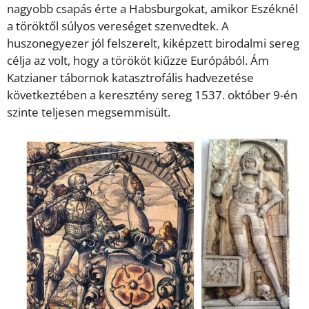
nagyobb csapás érte a Habsburgokat, amikor Eszéknél
a töröktől súlyos vereséget szenvedtek. A
huszonegyezer jól felszerelt, kiképzett birodalmi sereg
célja az volt, hogy a törököt kiűzze Európából. Ám
Katzianer tábornok katasztrofális hadvezetése
következtében a keresztény sereg 1537. október 9-én
szinte teljesen megsemmisült.