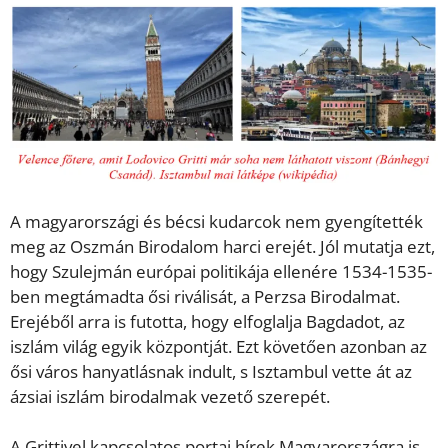
A magyarországi és bécsi kudarcok nem gyengítették
meg az Oszmán Birodalom harci erejét. Jól mutatja ezt,
hogy Szulejmán európai politikája ellenére 1534-1535-
ben megtámadta ősi riválisát, a Perzsa Birodalmat.
Erejéből arra is futotta, hogy elfoglalja Bagdadot, az
iszlám világ egyik központját. Ezt követően azonban az
ősi város hanyatlásnak indult, s Isztambul vette át az
ázsiai iszlám birodalmak vezető szerepét.
A Grittivel kapcsolatos portai hírek Magyarországra is