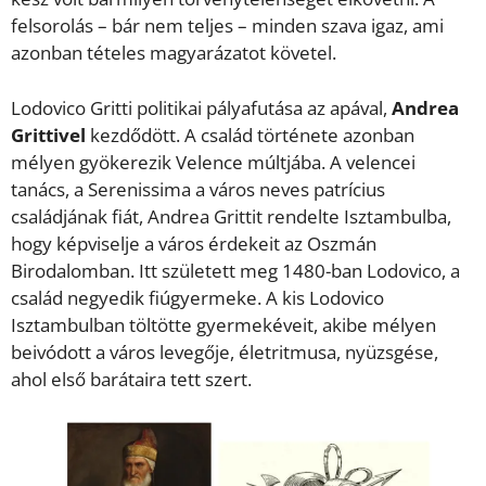
felsorolás – bár nem teljes – minden szava igaz, ami
azonban tételes magyarázatot követel.
Lodovico Gritti politikai pályafutása az apával,
Andrea
Grittivel
kezdődött. A család története azonban
mélyen gyökerezik Velence múltjába. A velencei
tanács, a Serenissima a város neves patrícius
családjának fiát, Andrea Grittit rendelte Isztambulba,
hogy képviselje a város érdekeit az Oszmán
Birodalomban. Itt született meg 1480-ban Lodovico, a
család negyedik fiúgyermeke. A kis Lodovico
Isztambulban töltötte gyermekéveit, akibe mélyen
beivódott a város levegője, életritmusa, nyüzsgése,
ahol első barátaira tett szert.