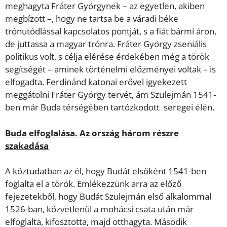
meghagyta Fráter Györgynek – az egyetlen, akiben
megbízott –, hogy ne tartsa be a váradi béke
trónutódlással kapcsolatos pontját, s a fiát bármi áron,
de juttassa a magyar trónra. Fráter György zseniális
politikus volt, s célja elérése érdekében még a török
segítségét – aminek történelmi előzményei voltak – is
elfogadta. Ferdinánd katonai erővel igyekezett
meggátolni Fráter György tervét, ám Szulejmán 1541-
ben már Buda térségében tartózkodott seregei élén.
Buda elfoglalása. Az ország három részre
szakadása
A köztudatban az él, hogy Budát elsőként 1541-ben
foglalta el a török. Emlékezzünk arra az előző
fejezetekből, hogy Budát Szulejmán első alkalommal
1526-ban, közvetlenül a mohácsi csata után már
elfoglalta, kifosztotta, majd otthagyta. Második