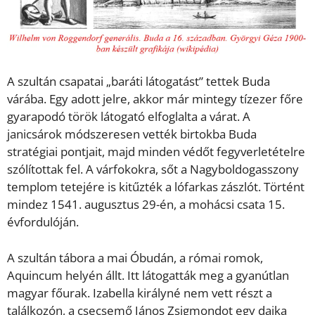
A szultán csapatai „baráti látogatást” tettek Buda
várába. Egy adott jelre, akkor már mintegy tízezer főre
gyarapodó török látogató elfoglalta a várat. A
janicsárok módszeresen vették birtokba Buda
stratégiai pontjait, majd minden védőt fegyverletételre
szólítottak fel. A várfokokra, sőt a Nagyboldogasszony
templom tetejére is kitűzték a lófarkas zászlót. Történt
mindez 1541. augusztus 29-én, a mohácsi csata 15.
évfordulóján.
A szultán tábora a mai Óbudán, a római romok,
Aquincum helyén állt. Itt látogatták meg a gyanútlan
magyar főurak. Izabella királyné nem vett részt a
találkozón, a csecsemő János Zsigmondot egy dajka