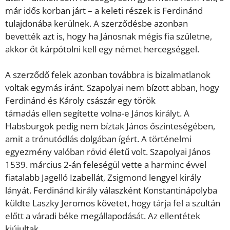
már idős korban járt – a keleti részek is Ferdinánd
tulajdonába kerülnek. A szerződésbe azonban
bevették azt is, hogy ha Jánosnak mégis fia születne,
akkor őt kárpótolni kell egy német hercegséggel.
A szerződő felek azonban továbbra is bizalmatlanok
voltak egymás iránt. Szapolyai nem bízott abban, hogy
Ferdinánd és Károly császár egy török
támadás ellen segítette volna-e János királyt. A
Habsburgok pedig nem bíztak János őszinteségében,
amit a trónutódlás dolgában ígért. A történelmi
egyezmény valóban rövid életű volt. Szapolyai János
1539. március 2-án feleségül vette a harminc évvel
fiatalabb Jagelló Izabellát, Zsigmond lengyel király
lányát. Ferdinánd király válaszként Konstantinápolyba
küldte Laszky Jeromos követet, hogy tárja fel a szultán
előtt a váradi béke megállapodását. Az ellentétek
kiújultak.