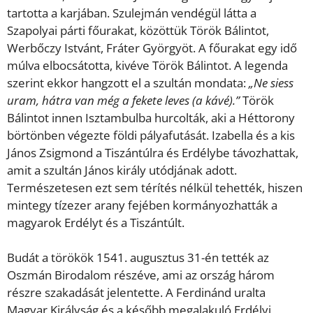
tartotta a karjában. Szulejmán vendégül látta a
Szapolyai párti főurakat, közöttük Török Bálintot,
Werbőczy Istvánt, Fráter Györgyöt. A főurakat egy idő
múlva elbocsátotta, kivéve Török Bálintot. A legenda
szerint ekkor hangzott el a szultán mondata:
„Ne siess
uram, hátra van még a fekete leves (a kávé).”
Török
Bálintot innen Isztambulba hurcolták, aki a Héttorony
börtönben végezte földi pályafutását. Izabella és a kis
János Zsigmond a Tiszántúlra és Erdélybe távozhattak,
amit a szultán János király utódjának adott.
Természetesen ezt sem térítés nélkül tehették, hiszen
mintegy tízezer arany fejében kormányozhatták a
magyarok Erdélyt és a Tiszántúlt.
Budát a törökök 1541. augusztus 31-én tették az
Oszmán Birodalom részéve, ami az ország három
részre szakadását jelentette. A Ferdinánd uralta
Magyar Királyság és a később megalakuló Erdélyi