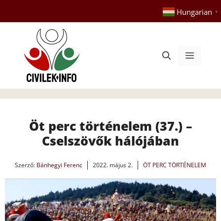
Kilépés
Hungarian
▼
a
tartalomba
Menü
Öt perc történelem (37.) –
Cselszövők hálójában
Szerző:
Bánhegyi Ferenc
2022. május 2.
ÖT PERC TÖRTÉNELEM