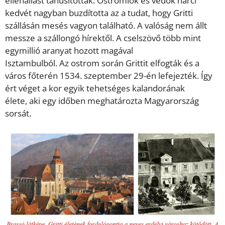
ellenállást tanúsítottak. Ostromlók és védők harci
kedvét nagyban buzdította az a tudat, hogy Gritti
szállásán mesés vagyon található. A valóság nem állt
messze a szállongó hírektől. A cselszövő több mint
egymillió aranyat hozott magával
Isztambulból. Az ostrom során Grittit elfogták és a
város főterén 1534. szeptember 29-én lefejezték. Így
ért véget a kor egyik tehetséges kalandorának
élete, aki egy időben meghatározta Magyarország
sorsát.