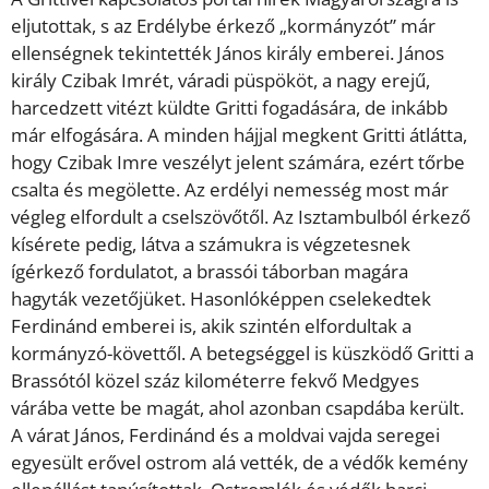
eljutottak, s az Erdélybe érkező „kormányzót” már
ellenségnek tekintették János király emberei. János
király Czibak Imrét, váradi püspököt, a nagy erejű,
harcedzett vitézt küldte Gritti fogadására, de inkább
már elfogására. A minden hájjal megkent Gritti átlátta,
hogy Czibak Imre veszélyt jelent számára, ezért tőrbe
csalta és megölette. Az erdélyi nemesség most már
végleg elfordult a cselszövőtől. Az Isztambulból érkező
kísérete pedig, látva a számukra is végzetesnek
ígérkező fordulatot, a brassói táborban magára
hagyták vezetőjüket. Hasonlóképpen cselekedtek
Ferdinánd emberei is, akik szintén elfordultak a
kormányzó-követtől. A betegséggel is küszködő Gritti a
Brassótól közel száz kilométerre fekvő Medgyes
várába vette be magát, ahol azonban csapdába került.
A várat János, Ferdinánd és a moldvai vajda seregei
egyesült erővel ostrom alá vették, de a védők kemény