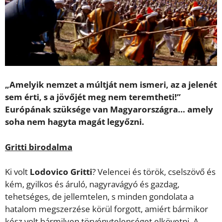
„Amelyik nemzet a múltját nem ismeri, az a jelenét
sem érti, s a jövőjét meg nem teremtheti!”
Európának szüksége van Magyarországra… amely
soha nem hagyta magát legyőzni.
Gritti birodalma
Ki volt
Lodovico Gritti
? Velencei és török, cselszövő és
kém, gyilkos és áruló, nagyravágyó és gazdag,
tehetséges, de jellemtelen, s minden gondolata a
hatalom megszerzése körül forgott, amiért bármikor
kész volt bármilyen törvénytelenséget elkövetni. A