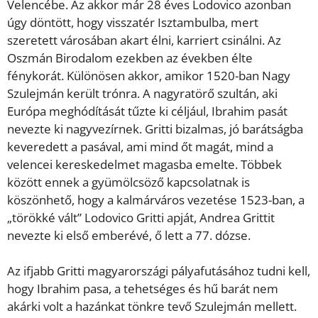
Velencébe. Az akkor már 28 éves Lodovico azonban
úgy döntött, hogy visszatér Isztambulba, mert
szeretett városában akart élni, karriert csinálni. Az
Oszmán Birodalom ezekben az években élte
fénykorát. Különösen akkor, amikor 1520-ban Nagy
Szulejmán került trónra. A nagyratörő szultán, aki
Európa meghódítását tűzte ki céljául, Ibrahim pasát
nevezte ki nagyvezírnek. Gritti bizalmas, jó barátságba
keveredett a pasával, ami mind őt magát, mind a
velencei kereskedelmet magasba emelte. Többek
között ennek a gyümölcsöző kapcsolatnak is
köszönhető, hogy a kalmárváros vezetése 1523-ban, a
„törökké vált” Lodovico Gritti apját, Andrea Grittit
nevezte ki első emberévé, ő lett a 77. dózse.
Az ifjabb Gritti magyarországi pályafutásához tudni kell,
hogy Ibrahim pasa, a tehetséges és hű barát nem
akárki volt a hazánkat tönkre tevő Szulejmán mellett.