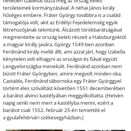
nevében Izabellát bízta meg az ország keleti
területeinek kormányzásával. A néhai János király
hűséges embere, Fráter György továbbra is a család
támogatója volt, akit az Erdélyi Fejedelemség egyik
létrehozójának tekintünk. Álcázott törökbarátságával
megmentette az ország keleti részeit a Habsburgoktól
a magyar király javára. György 1549-ben azonban
Ferdinánd király mellé állt, ami azzal járt, hogy Izabella
kénytelen volt elhagyni az országot és fiával együtt
Lengyelországba menekült. Ferdinánd azonban nem
bízott Fráter Györgyben, amire megvolt minden oka.
Castaldo, Ferdinánd tábornoka egy Fráter Györggyel
történt éles szóváltást követően 1551 decemberében
a barátot alvinci kastélyában meggyilkoltatta. (Hetven
napig senki nem mert a kastélyba menni, ezért a
barátot csak 1552. február 25-én temették el
a gyulafehérvári székesegyházban.)