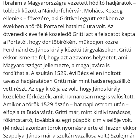
Ibrahim a Magyarországra vezetett hódító hadjáratok –
többek között a Nándorfehérvár, Mohács, Kőszeg
elleniek – fővezére, aki Grittivel együtt ezekben az
években a török Porta teljhatalmú ura volt. Az
ötvenedik éve felé közeledő Gritti azt a feladatot kapta
a Portától, hogy döntőbíróként működjön közre
Ferdinánd és János király közötti tárgyalásokon. Gritti
ekkor ismerte fel, hogy azt a zavaros helyzetet, ami
Magyarországot jellemezte, a maga javára is
fordíthatja. A szultán 1529. évi Bécs ellen indított
tavaszi hadjáratában Gritti már mint hadseregszállító
vett részt. Az egyik célja az volt, hogy János király
közelébe férkőzzék, amit hamarosan meg is valósított.
Amikor a török 1529 őszén – hat napi ostrom után –
elfoglalta Buda várát, Gritti már, mint királyi tanácsos,
főkincstartó, továbbá az egri püspöki cím viselője volt.
(Mindezt azonban török nyomásra érte el, hiszen ekkor
Szapolyai János már a szultán vazallusa volt.) Szulejmán