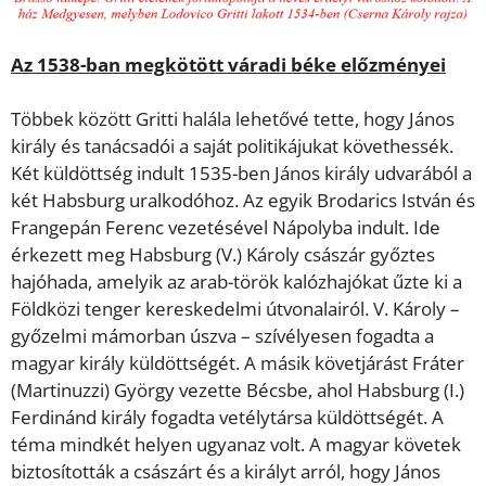
Az 1538-ban megkötött váradi béke előzményei
Többek között Gritti halála lehetővé tette, hogy János
király és tanácsadói a saját politikájukat követhessék.
Két küldöttség indult 1535-ben János király udvarából a
két Habsburg uralkodóhoz. Az egyik Brodarics István és
Frangepán Ferenc vezetésével Nápolyba indult. Ide
érkezett meg Habsburg (V.) Károly császár győztes
hajóhada, amelyik az arab-török kalózhajókat űzte ki a
Földközi tenger kereskedelmi útvonalairól. V. Károly –
győzelmi mámorban úszva – szívélyesen fogadta a
magyar király küldöttségét. A másik követjárást Fráter
(Martinuzzi) György vezette Bécsbe, ahol Habsburg (I.)
Ferdinánd király fogadta vetélytársa küldöttségét. A
téma mindkét helyen ugyanaz volt. A magyar követek
biztosították a császárt és a királyt arról, hogy János