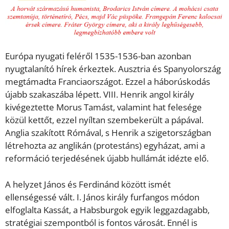
Európa nyugati feléről 1535-1536-ban azonban
nyugtalanító hírek érkeztek. Ausztria és Spanyolország
megtámadta Franciaországot. Ezzel a háborúskodás
újabb szakaszába lépett. VIII. Henrik angol király
kivégeztette Morus Tamást, valamint hat felesége
közül kettőt, ezzel nyíltan szembekerült a pápával.
Anglia szakított Rómával, s Henrik a szigetországban
létrehozta az anglikán (protestáns) egyházat, ami a
reformáció terjedésének újabb hullámát idézte elő.
A helyzet János és Ferdinánd között ismét
ellenségessé vált. I. János király furfangos módon
elfoglalta Kassát, a Habsburgok egyik leggazdagabb,
stratégiai szempontból is fontos városát. Ennél is