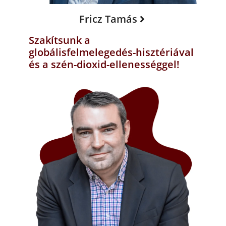
Fricz Tamás
Szakítsunk a
globálisfelmelegedés-hisztériával
és a szén-dioxid-ellenességgel!