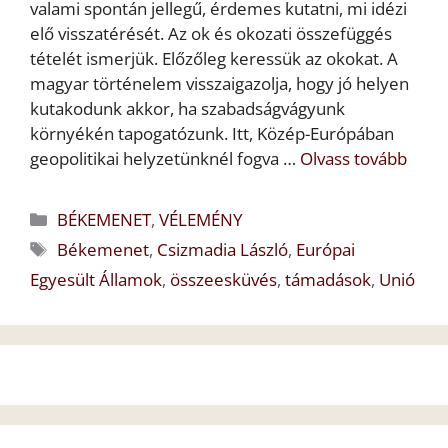
valami spontán jellegű, érdemes kutatni, mi idézi
elő visszatérését. Az ok és okozati összefüggés
tételét ismerjük. Előzőleg keressük az okokat. A
magyar történelem visszaigazolja, hogy jó helyen
kutakodunk akkor, ha szabadságvágyunk
környékén tapogatózunk. Itt, Közép-Európában
geopolitikai helyzetünknél fogva …
Olvass tovább
Kategória
BÉKEMENET
,
VÉLEMÉNY
Címkék
Békemenet
,
Csizmadia László
,
Európai
Egyesült Államok
,
összeesküvés
,
támadások
,
Unió