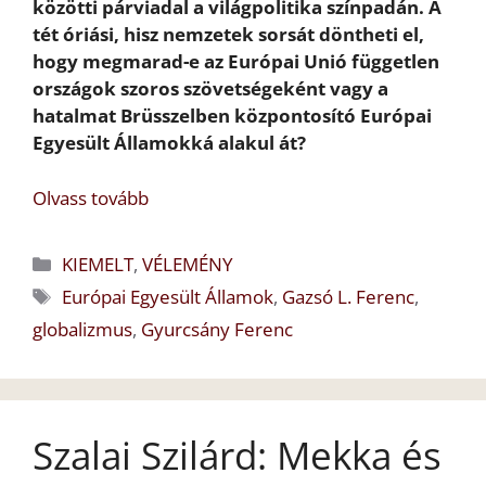
közötti párviadal a világpolitika színpadán. A
tét óriási, hisz nemzetek sorsát döntheti el,
hogy megmarad-e az Európai Unió független
országok szoros szövetségeként vagy a
hatalmat Brüsszelben központosító Európai
Egyesült Államokká alakul át?
Olvass tovább
Kategória
KIEMELT
,
VÉLEMÉNY
Címkék
Európai Egyesült Államok
,
Gazsó L. Ferenc
,
globalizmus
,
Gyurcsány Ferenc
Szalai Szilárd: Mekka és