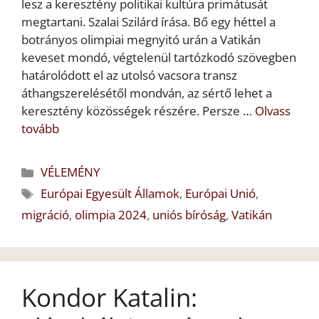
lesz a keresztény politikai kultúra primátusát
megtartani. Szalai Szilárd írása. Bő egy héttel a
botrányos olimpiai megnyitó urán a Vatikán
keveset mondó, végtelenül tartózkodó szövegben
határolódott el az utolsó vacsora transz
áthangszerelésétől mondván, az sértő lehet a
keresztény közösségek részére. Persze …
Olvass
tovább
Kategória
VÉLEMÉNY
Címkék
Európai Egyesült Államok
,
Európai Unió
,
migráció
,
olimpia 2024
,
uniós bíróság
,
Vatikán
Kondor Katalin: