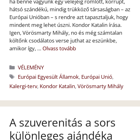
ha benne vagyunk egy velejéig romlott, korrupt,
hátsó szándékú, mindig trükköző társaságban – az
Európai Unióban – s rendre azt tapasztaljuk, hogy
mindent meg lehet úszni. Kondor Katalin írása.
Igen, Vörösmarty Mihály, no és még számtalan
költőnk csodálatos verse juthat az eszünkbe,
amikor így, …
Olvass tovább
Kategória
VÉLEMÉNY
Címkék
Európai Egyesült Államok
,
Európai Unió
,
Kalergi-terv
,
Kondor Katalin
,
Vörösmarty Mihály
A szuverenitás a sors
különleges ajándéka