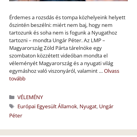
Érdemes a rozsdás és tompa közhelyeink helyett
őszintén beszélni: miért nem baj, hogy nem
tartozunk és soha nem is fogunk a Nyugathoz
tartozni – mondta Ungár Péter. Az LMP –
Magyarország Zöld Párta tárelnöke egy
szombaton közzétett videóban mondta el
véleményét Magyarország és a nyugati világ
egymáshoz való viszonyáról, valamint …
Olvass
tovább
Kategória
VÉLEMÉNY
Címkék
Európai Egyesült Államok
,
Nyugat
,
Ungár
Péter