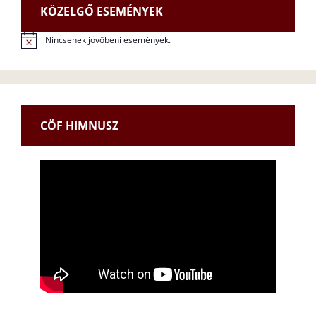
KÖZELGŐ ESEMÉNYEK
Nincsenek jövőbeni események.
N
o
t
i
c
e
CÖF HIMNUSZ