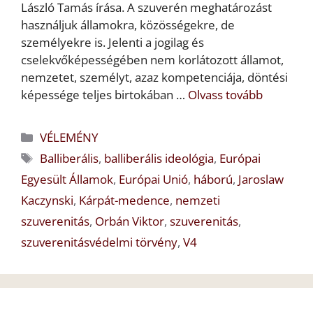
László Tamás írása. A szuverén meghatározást
használjuk államokra, közösségekre, de
személyekre is. Jelenti a jogilag és
cselekvőképességében nem korlátozott államot,
nemzetet, személyt, azaz kompetenciája, döntési
képessége teljes birtokában …
Olvass tovább
Kategória
VÉLEMÉNY
Címkék
Balliberális
,
balliberális ideológia
,
Európai
Egyesült Államok
,
Európai Unió
,
háború
,
Jaroslaw
Kaczynski
,
Kárpát-medence
,
nemzeti
szuverenitás
,
Orbán Viktor
,
szuverenitás
,
szuverenitásvédelmi törvény
,
V4