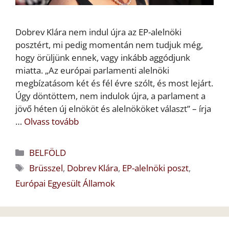
Dobrev Klára nem indul újra az EP-alelnöki
posztért, mi pedig momentán nem tudjuk még,
hogy örüljünk ennek, vagy inkább aggódjunk
miatta. „Az európai parlamenti alelnöki
megbízatásom két és fél évre szólt, és most lejárt.
Úgy döntöttem, nem indulok újra, a parlament a
jövő héten új elnököt és alelnököket választ” – írja
…
Olvass tovább
Kategória
BELFÖLD
Címkék
Brüsszel
,
Dobrev Klára
,
EP-alelnöki poszt
,
Európai Egyesült Államok