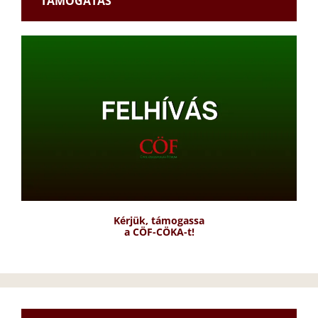
TÁMOGATÁS
Kérjük, támogassa
a CÖF-CÖKA-t!