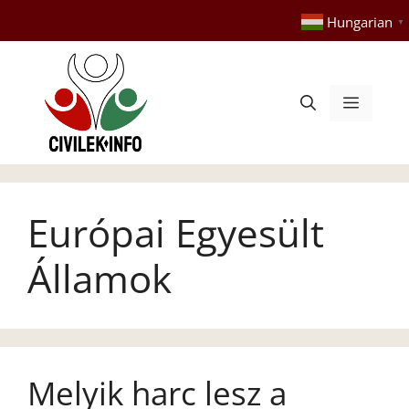
Kilépés
Hungarian
▼
a
tartalomba
Menü
Európai Egyesült
Államok
Melyik harc lesz a