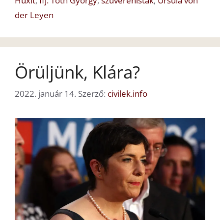
Huxit
,
Ifj. Tóth György
,
szuverenisták
,
Ursula von
der Leyen
Örüljünk, Klára?
2022. január 14.
Szerző:
civilek.info