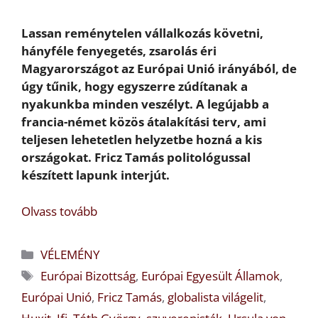
Lassan reménytelen vállalkozás követni,
hányféle fenyegetés, zsarolás éri
Magyarországot az Európai Unió irányából, de
úgy tűnik, hogy egyszerre zúdítanak a
nyakunkba minden veszélyt. A legújabb a
francia-német közös átalakítási terv, ami
teljesen lehetetlen helyzetbe hozná a kis
országokat. Fricz Tamás politológussal
készített lapunk interjút.
Olvass tovább
Kategória
VÉLEMÉNY
Címkék
Európai Bizottság
,
Európai Egyesült Államok
,
Európai Unió
,
Fricz Tamás
,
globalista világelit
,