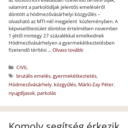
valamint a parkolódíjak jelentős emeléséről
döntött a hódmezővásárhelyi közgyűlés –
olvasható az MTI-nél megjelent közleményben. A
képviselőtestület döntése értelmében november
1-jétől mintegy 27 százalékkal emelkednek
Hódmezővásárhelyen a gyermekétkeztetésben
fizetendő térítési …
Olvass tovább
Kategória
CIVIL
Címkék
brutális emelés
,
gyermekétkeztetés
,
Hódmezővásárhely
,
közgyűlés
,
Márki-Zay Péter
,
nyugdíjasok
,
parkolás
Komoly segítség érkezik