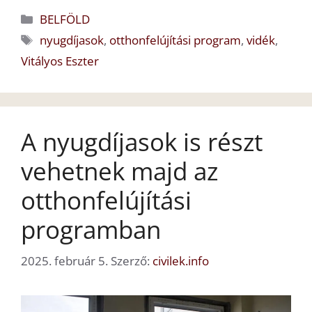
Kategória
BELFÖLD
Címkék
nyugdíjasok
,
otthonfelújítási program
,
vidék
,
Vitályos Eszter
A nyugdíjasok is részt
vehetnek majd az
otthonfelújítási
programban
2025. február 5.
Szerző:
civilek.info