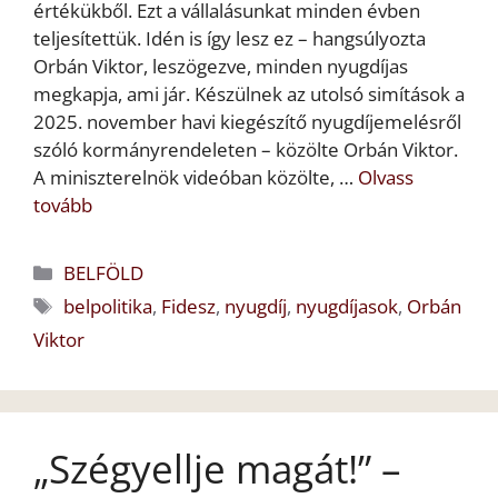
értékükből. Ezt a vállalásunkat minden évben
teljesítettük. Idén is így lesz ez – hangsúlyozta
Orbán Viktor, leszögezve, minden nyugdíjas
megkapja, ami jár. Készülnek az utolsó simítások a
2025. november havi kiegészítő nyugdíjemelésről
szóló kormányrendeleten – közölte Orbán Viktor.
A miniszterelnök videóban közölte, …
Olvass
tovább
Kategória
BELFÖLD
Címkék
belpolitika
,
Fidesz
,
nyugdíj
,
nyugdíjasok
,
Orbán
Viktor
„Szégyellje magát!” –