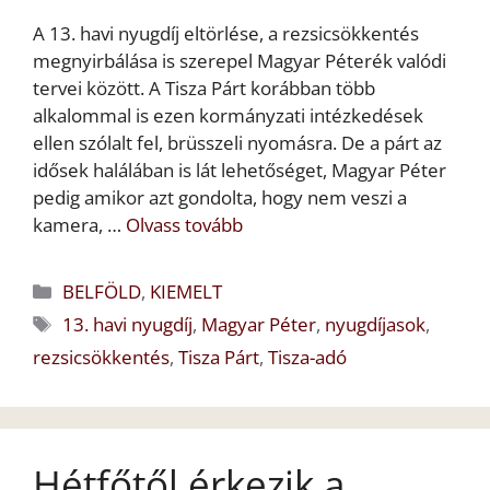
A 13. havi nyugdíj eltörlése, a rezsicsökkentés
megnyirbálása is szerepel Magyar Péterék valódi
tervei között. A Tisza Párt korábban több
alkalommal is ezen kormányzati intézkedések
ellen szólalt fel, brüsszeli nyomásra. De a párt az
idősek halálában is lát lehetőséget, Magyar Péter
pedig amikor azt gondolta, hogy nem veszi a
kamera, …
Olvass tovább
Kategória
BELFÖLD
,
KIEMELT
Címkék
13. havi nyugdíj
,
Magyar Péter
,
nyugdíjasok
,
rezsicsökkentés
,
Tisza Párt
,
Tisza-adó
Hétfőtől érkezik a