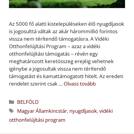
Az 5000 fő alatti kistelepüléseken élő nyugdíjasok
is jogosulttá váltak az akár hárommillió forintos
vissza nem térítendő támogatásra. A Vidéki
Otthonfelújítási Program – azaz a vidéki
otthonfelújítási támogatás – révén egy
meghatározott keretösszeg erejéig vehetnek
igénybe a jogosultak vissza nem térítendő
támogatást és kamattámogatott hitelt. Az eredeti
rendelet szerint csak …
Olvass tovább
Kategória
BELFÖLD
Címkék
Magyar Államkincstár
,
nyugdíjasok
,
vidéki
otthonfelújítási program