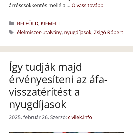
árréscsökkentés mellé a …
Olvass tovább
Kategória
BELFÖLD
,
KIEMELT
Címkék
élelmiszer-utalvány
,
nyugdíjasok
,
Zsigó Róbert
Így tudják majd
érvényesíteni az áfa-
visszatérítést a
nyugdíjasok
2025. február 26.
Szerző:
civilek.info