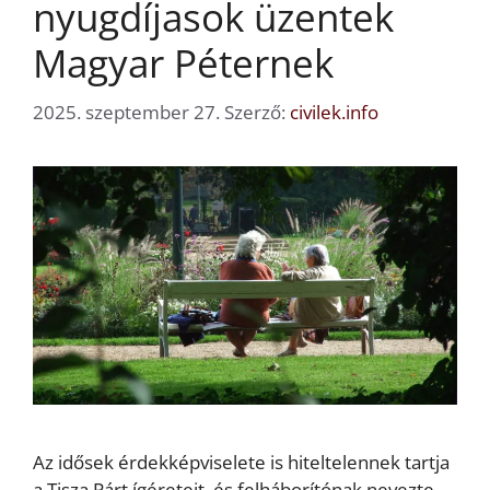
nyugdíjasok üzentek
Magyar Péternek
2025. szeptember 27.
Szerző:
civilek.info
Az idősek érdekképviselete is hiteltelennek tartja
a Tisza Párt ígéreteit, és felháborítónak nevezte,