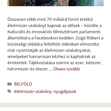
Összesen több mint 70 milliárd forint értékű
élelmiszer-utalványt kapnak az idősek – közölte a
Kulturális és Innovációs Minisztérium parlamenti
államtitkára a Facebookon kedden. Zsigó Róbert a
közösségi oldalára feltöltött videóban elmondta:
már nyomtatják az élelmiszer-utalványokat,
amelyeket hamarosan kézhez is kaphatnak az
érintettek. Tájékoztatása szerint az ezer, kétezer,
háromezer és ötezer …
Olvass tovább
Kategória
BELFÖLD
Címkék
élelmiszer-utalvány
,
nyugdíjasok