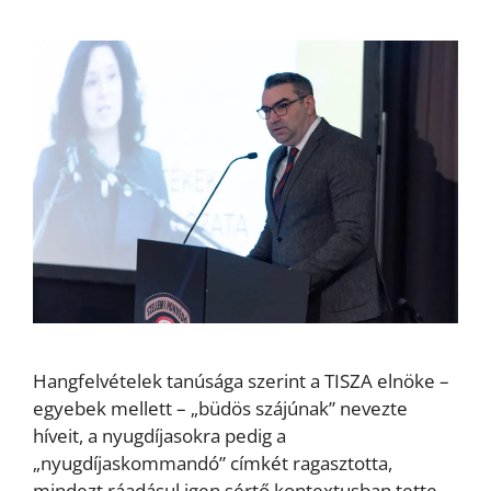
Hangfelvételek tanúsága szerint a TISZA elnöke –
egyebek mellett – „büdös szájúnak” nevezte
híveit, a nyugdíjasokra pedig a
„nyugdíjaskommandó” címkét ragasztotta,
mindezt ráadásul igen sértő kontextusban tette.