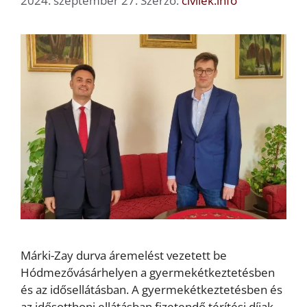
2024. szeptember 27.
Szerző:
civilek.info
Márki-Zay durva áremelést vezetett be
Hódmezővásárhelyen a gyermekétkeztetésben
és az idősellátásban. A gyermekétkeztetésben és
az idősotthoni ellátásban fizetendő térítési díjak,