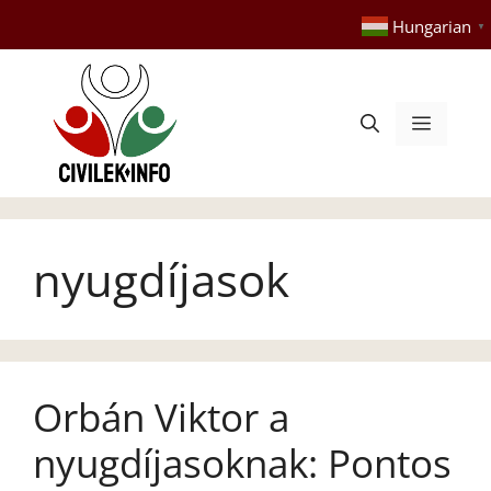
Kilépés
Hungarian
▼
a
tartalomba
Menü
nyugdíjasok
Orbán Viktor a
nyugdíjasoknak: Pontos