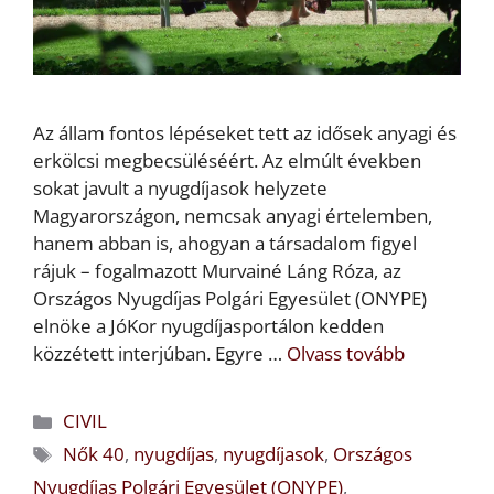
Az állam fontos lépéseket tett az idősek anyagi és
erkölcsi megbecsüléséért. Az elmúlt években
sokat javult a nyugdíjasok helyzete
Magyarországon, nemcsak anyagi értelemben,
hanem abban is, ahogyan a társadalom figyel
rájuk – fogalmazott Murvainé Láng Róza, az
Országos Nyugdíjas Polgári Egyesület (ONYPE)
elnöke a JóKor nyugdíjasportálon kedden
közzétett interjúban. Egyre …
Olvass tovább
Kategória
CIVIL
Címkék
Nők 40
,
nyugdíjas
,
nyugdíjasok
,
Országos
Nyugdíjas Polgári Egyesület (ONYPE)
,