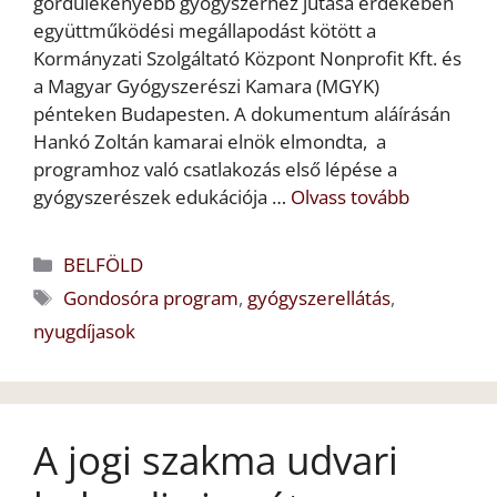
gördülékenyebb gyógyszerhez jutása érdekében
együttműködési megállapodást kötött a
Kormányzati Szolgáltató Központ Nonprofit Kft. és
a Magyar Gyógyszerészi Kamara (MGYK)
pénteken Budapesten. A dokumentum aláírásán
Hankó Zoltán kamarai elnök elmondta, a
programhoz való csatlakozás első lépése a
gyógyszerészek edukációja …
Olvass tovább
Kategória
BELFÖLD
Címkék
Gondosóra program
,
gyógyszerellátás
,
nyugdíjasok
A jogi szakma udvari