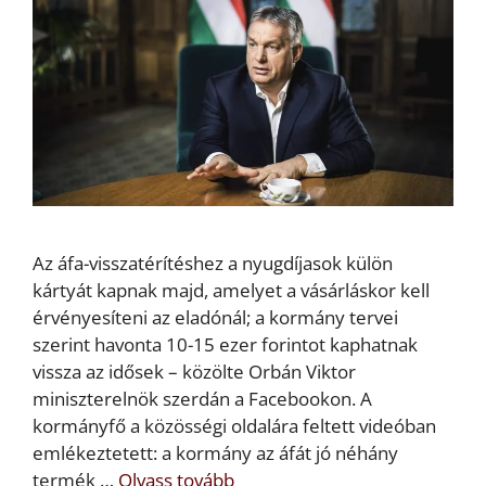
Az áfa-visszatérítéshez a nyugdíjasok külön
kártyát kapnak majd, amelyet a vásárláskor kell
érvényesíteni az eladónál; a kormány tervei
szerint havonta 10-15 ezer forintot kaphatnak
vissza az idősek – közölte Orbán Viktor
miniszterelnök szerdán a Facebookon. A
kormányfő a közösségi oldalára feltett videóban
emlékeztetett: a kormány az áfát jó néhány
termék …
Olvass tovább