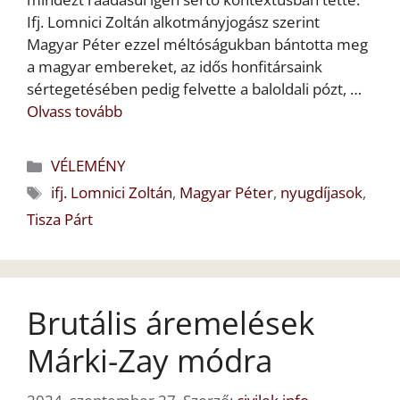
Ifj. Lomnici Zoltán alkotmányjogász szerint
Magyar Péter ezzel méltóságukban bántotta meg
a magyar embereket, az idős honfitársaink
sértegetésében pedig felvette a baloldali pózt, …
Olvass tovább
Kategória
VÉLEMÉNY
Címkék
ifj. Lomnici Zoltán
,
Magyar Péter
,
nyugdíjasok
,
Tisza Párt
Brutális áremelések
Márki-Zay módra