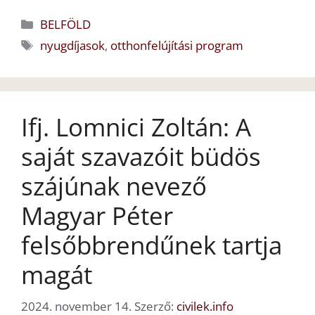
Kategória
BELFÖLD
Címkék
nyugdíjasok
,
otthonfelújítási program
Ifj. Lomnici Zoltán: A
saját szavazóit büdös
szájúnak nevező
Magyar Péter
felsőbbrendűnek tartja
magát
2024. november 14.
Szerző:
civilek.info