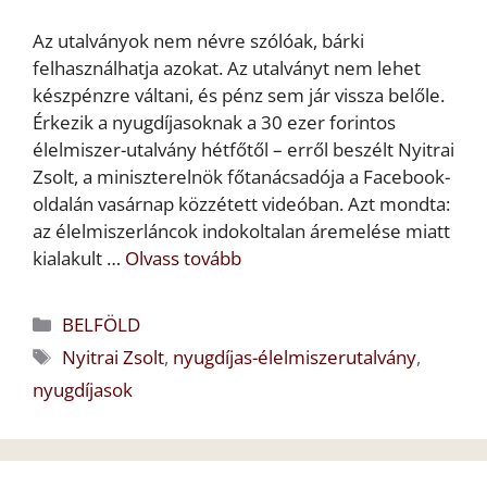
Az utalványok nem névre szólóak, bárki
felhasználhatja azokat. Az utalványt nem lehet
készpénzre váltani, és pénz sem jár vissza belőle.
Érkezik a nyugdíjasoknak a 30 ezer forintos
élelmiszer-utalvány hétfőtől – erről beszélt Nyitrai
Zsolt, a miniszterelnök főtanácsadója a Facebook-
oldalán vasárnap közzétett videóban. Azt mondta:
az élelmiszerláncok indokoltalan áremelése miatt
kialakult …
Olvass tovább
Kategória
BELFÖLD
Címkék
Nyitrai Zsolt
,
nyugdíjas-élelmiszerutalvány
,
nyugdíjasok