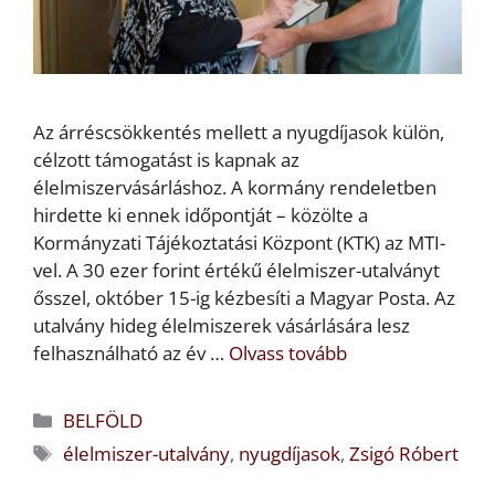
Az árréscsökkentés mellett a nyugdíjasok külön,
célzott támogatást is kapnak az
élelmiszervásárláshoz. A kormány rendeletben
hirdette ki ennek időpontját – közölte a
Kormányzati Tájékoztatási Központ (KTK) az MTI-
vel. A 30 ezer forint értékű élelmiszer-utalványt
ősszel, október 15-ig kézbesíti a Magyar Posta. Az
utalvány hideg élelmiszerek vásárlására lesz
felhasználható az év …
Olvass tovább
Kategória
BELFÖLD
Címkék
élelmiszer-utalvány
,
nyugdíjasok
,
Zsigó Róbert