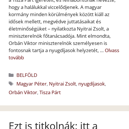
hogy a halálukkal viccelődjenek. A magyar
kormány minden körülmények között kiáll az
idősek mellett, megvédve juttatásaikat és
életminőségüket – nyilatkozta Nyitrai Zsolt, a
miniszterelnök főtanácsadója. Mint elmondta,
Orbán Viktor miniszterelnök személyesen is
fontosnak tartja a nyugdíjasok helyzetét, …
Olvass
tovább
Kategória
BELFÖLD
Címkék
Magyar Péter
,
Nyitrai Zsolt
,
nyugdíjasok
,
Orbán Viktor
,
Tisza Párt
Ezt is titkolnák: itt a