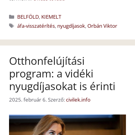
Kategória
BELFÖLD
,
KIEMELT
Címkék
áfa-visszatérítés
,
nyugdíjasok
,
Orbán Viktor
Otthonfelújítási
program: a vidéki
nyugdíjasokat is érinti
2025. február 6.
Szerző:
civilek.info