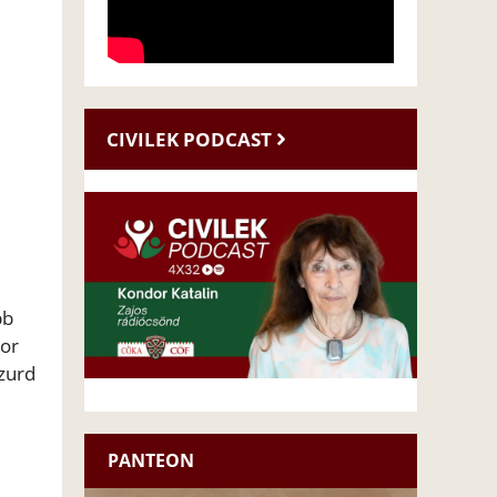
CIVILEK PODCAST
bb
bor
szurd
PANTEON