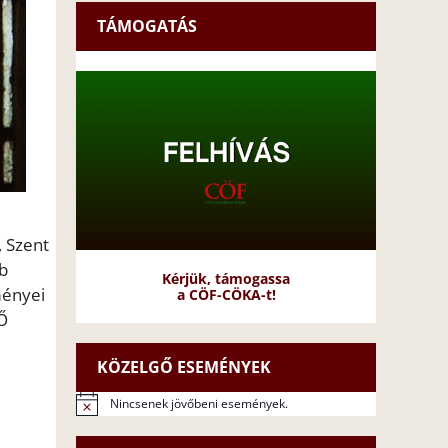
TÁMOGATÁS
, Szent
b
Kérjük, támogassa
ményei
a CÖF-CÖKA-t!
 Ő
KÖZELGŐ ESEMÉNYEK
Nincsenek jövőbeni események.
N
o
t