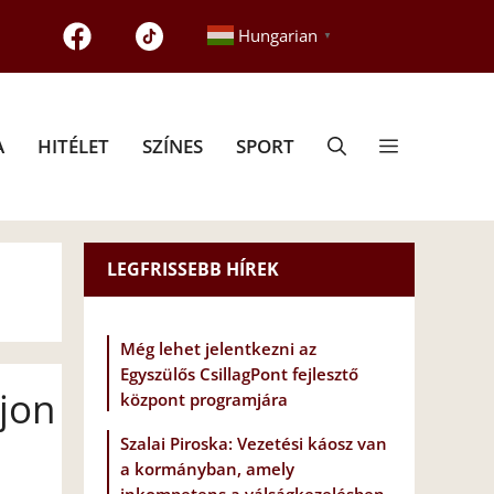
Hungarian
▼
A
HITÉLET
SZÍNES
SPORT
LEGFRISSEBB HÍREK
Még lehet jelentkezni az
Egyszülős CsillagPont fejlesztő
jon
központ programjára
Szalai Piroska: Vezetési káosz van
a kormányban, amely