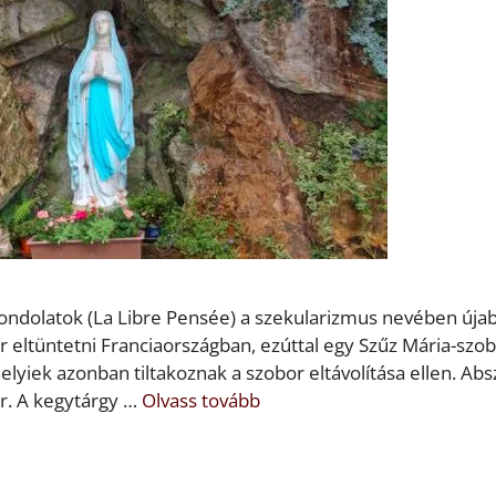
 Gondolatok (La Libre Pensée) a szekularizmus nevében úja
eltüntetni Franciaországban, ezúttal egy Szűz Mária-szo
elyiek azonban tiltakoznak a szobor eltávolítása ellen. Ab
or. A kegytárgy …
Olvass tovább