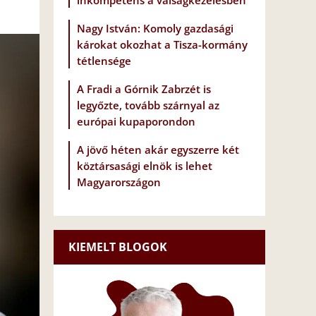
inkompetens a válságkezelésben
Nagy István: Komoly gazdasági
károkat okozhat a Tisza-kormány
tétlensége
A Fradi a Górnik Zabrzét is
legyőzte, tovább szárnyal az
európai kupaporondon
A jövő héten akár egyszerre két
köztársasági elnök is lehet
Magyarországon
KIEMELT BLOGOK