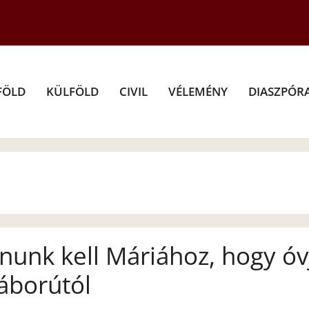
FÖLD
KÜLFÖLD
CIVIL
VÉLEMÉNY
DIASZPÓR
nunk kell Máriához, hogy óv
áborútól