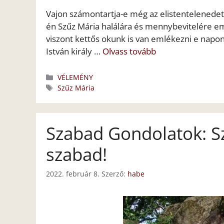
Vajon számontartja-e még az elistentelenedett 
én Szűz Mária halálára és mennybevitelére 
viszont kettős okunk is van emlékezni e napon,
István király …
Olvass tovább
Kategória
VÉLEMÉNY
Címkék
Szűz Mária
Szabad Gondolatok: Sz
szabad!
2022. február 8.
Szerző:
habe