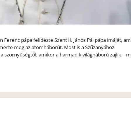
erenc pápa felidézte Szent II. János Pál pápa imáját, am
ismerte meg az atomháborút. Most is a Szűzanyához
a szörnyűségtől, amikor a harmadik világháború zajlik – 