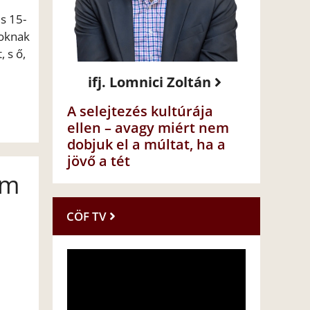
s 15-
roknak
 s ő,
ifj. Lomnici Zoltán
A selejtezés kultúrája
ellen – avagy miért nem
dobjuk el a múltat, ha a
jövő a tét
em
CÖF TV