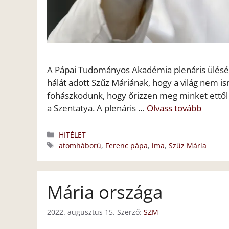
A Pápai Tudományos Akadémia plenáris ülésén F
hálát adott Szűz Máriának, hogy a világ nem 
fohászkodunk, hogy őrizzen meg minket ettől 
a Szentatya. A plenáris …
Olvass tovább
Kategória
HITÉLET
Címkék
atomháború
,
Ferenc pápa
,
ima
,
Szűz Mária
Mária országa
2022. augusztus 15.
Szerző:
SZM