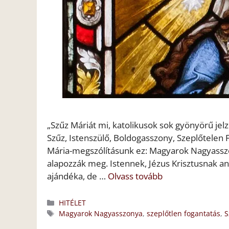
„Szűz Máriát mi, katolikusok sok gyönyörű jel
Szűz, Istenszülő, Boldogasszony, Szeplőtele
Mária-megszólításunk ez: Magyarok Nagyasszo
alapozzák meg. Istennek, Jézus Krisztusnak a
ajándéka, de …
Olvass tovább
Kategória
HITÉLET
Címkék
Magyarok Nagyasszonya
,
szeplőtlen fogantatás
,
S