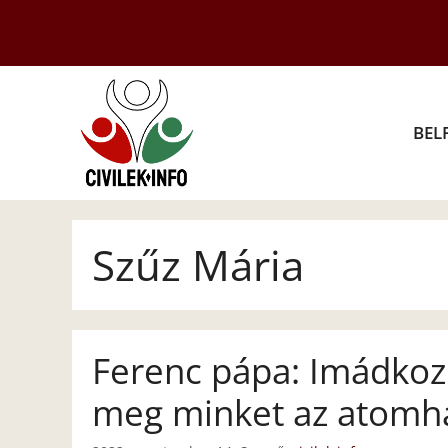
Kilépés
a
tartalomba
BEL
Szűz Mária
Ferenc pápa: Imádkoz
meg minket az atomh