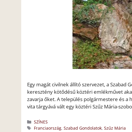
Egy magát civilnek állító szervezet, a Szabad
keresztény kötődésű köztéri emlékművet akar 
zavarja őket. A település polgármestere és a h
vita tárgyává vált egy köztéri Szűz Mária-szob
Kategória
SZÍNES
Címkék
Franciaország
,
Szabad Gondolatok
,
Szűz Mária