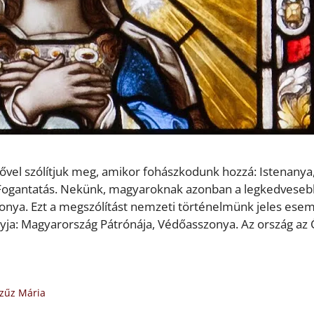
zővel szólítjuk meg, amikor fohászkodunk hozzá: Istenanya
n Fogantatás. Nekünk, magyaroknak azonban a legkedveseb
nya. Ezt a megszólítást nemzeti történelmünk jeles ese
nyja: Magyarország Pátrónája, Védőasszonya. Az ország az
zűz Mária