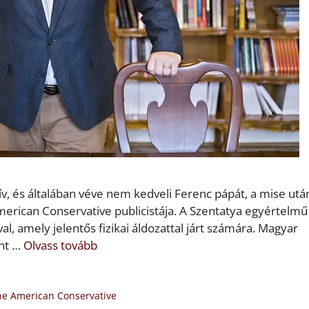
ív, és általában véve nem kedveli Ferenc pápát, a mise utá
merican Conservative publicistája. A Szentatya egyértelmű
al, amely jelentős fizikai áldozattal járt számára. Magyar
int …
Olvass tovább
he American Conservative