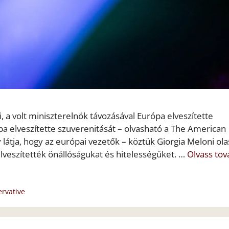
 a volt miniszterelnök távozásával Európa elveszítette
pa elveszítette szuverenitását – olvasható a The American
átja, hogy az európai vezetők – köztük Giorgia Meloni ola
lveszítették önállóságukat és hitelességüket. …
Olvass to
rvative