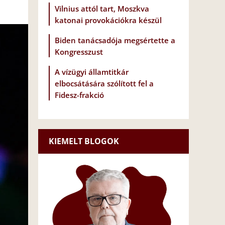
Vilnius attól tart, Moszkva
katonai provokációkra készül
Biden tanácsadója megsértette a
Kongresszust
A vízügyi államtitkár
elbocsátására szólított fel a
Fidesz-frakció
KIEMELT BLOGOK