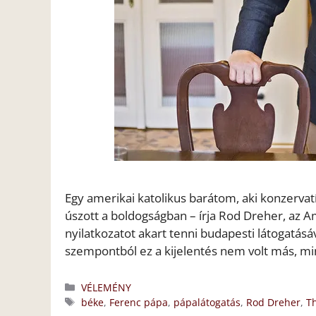
Egy amerikai katolikus barátom, aki konzervat
úszott a boldogságban – írja Rod Dreher, az A
nyilatkozatot akart tenni budapesti látogatásáv
szempontból ez a kijelentés nem volt más, m
Kategória
VÉLEMÉNY
Címkék
béke
,
Ferenc pápa
,
pápalátogatás
,
Rod Dreher
,
T