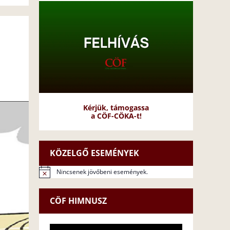
Kérjük, támogassa
a CÖF-CÖKA-t!
KÖZELGŐ ESEMÉNYEK
Nincsenek jövőbeni események.
N
o
t
CÖF HIMNUSZ
i
c
e