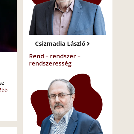
Csizmadia László
Rend – rendszer –
rendszeresség
sz
vább