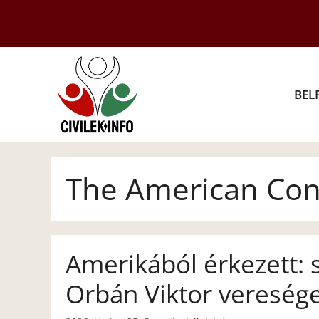
Kilépés
a
tartalomba
BEL
The American Con
Amerikából érkezett: 
Orbán Viktor vereség