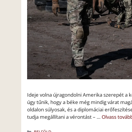
Ideje volna újragondolni Amerika szerepét a 
úgy tűnik, hogy a béke még mindig várat magá
oldalon súlyosak, és a diplomáciai erőfeszíté
tudja megállítani a vérontást – …
Olvass továb
Kategória
BELFÖLD