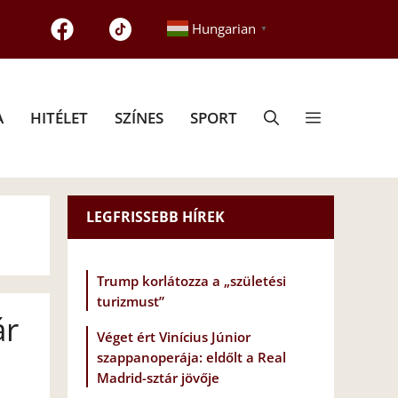
Hungarian
▼
A
HITÉLET
SZÍNES
SPORT
LEGFRISSEBB HÍREK
Trump korlátozza a „születési
turizmust”
ár
Véget ért Vinícius Júnior
szappanoperája: eldőlt a Real
Madrid-sztár jövője