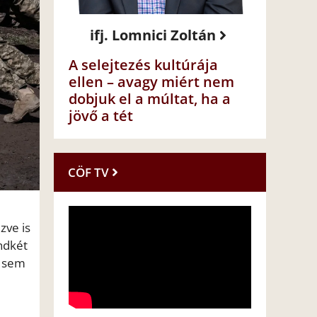
ifj. Lomnici Zoltán
A selejtezés kultúrája
ellen – avagy miért nem
dobjuk el a múltat, ha a
jövő a tét
CÖF TV
zve is
ndkét
k sem