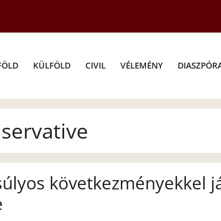
FÖLD
KÜLFÖLD
CIVIL
VÉLEMÉNY
DIASZPÓR
servative
súlyos következményekkel j
e