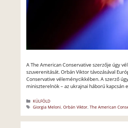
A The American Conservative szerzője úgy véli,
szuverenitását. Orbán Viktor távozásával Euró
Conservative véleménycikkében. A szerző úgy l
miniszterelnök – az ukrajnai háború kapcsán e
Kategória
KÜLFÖLD
Címkék
Giorgia Meloni
,
Orbán Viktor
,
The American Conse