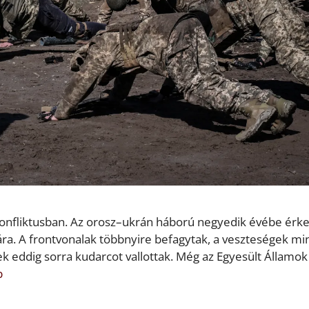
konfliktusban. Az orosz–ukrán háború negyedik évébe érke
ra. A frontvonalak többnyire befagytak, a veszteségek mi
sek eddig sorra kudarcot vallottak. Még az Egyesült Államo
b