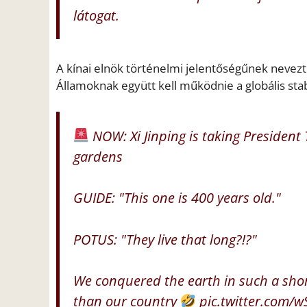
látogat.
A kínai elnök történelmi jelentőségűnek nevezte
Államoknak együtt kell működnie a globális stab
NOW: Xi Jinping is taking President
gardens
GUIDE: "This one is 400 years old."
POTUS: "They live that long?!?"
We conquered the earth in such a short
than our country
pic.twitter.com/