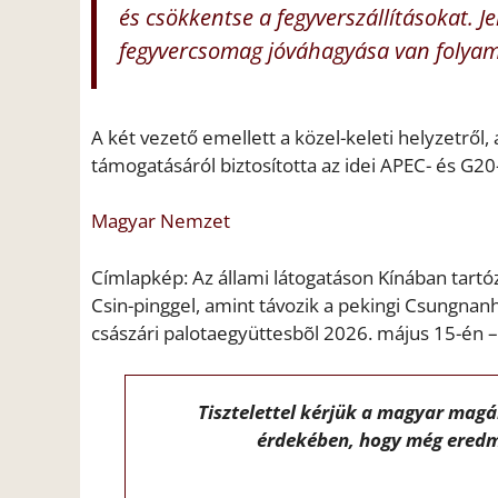
és csökkentse a fegyverszállításokat. J
fegyvercsomag jóváhagyása van folya
A két vezető emellett a közel-keleti helyzetről, 
támogatásáról biztosította az idei APEC- és G
Magyar Nemzet
Címlapkép: Az állami látogatáson Kínában tartó
Csin-pinggel, amint távozik a pekingi Csungnanh
császári palotaegyüttesbõl 2026. május 15-én 
Tisztelettel kérjük a magyar mag
érdekében, hogy még eredm