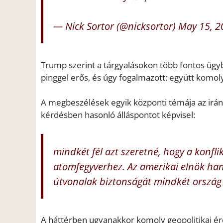
— Nick Sortor (@nicksortor)
May 15, 2
Trump szerint a tárgyalásokon több fontos ügybe
pinggel erős, és úgy fogalmazott: együtt komo
A megbeszélések egyik központi témája az irán
kérdésben hasonló álláspontot képvisel:
mindkét fél azt szeretné, hogy a konfli
atomfegyverhez. Az amerikai elnök hang
útvonalak biztonságát mindkét ország 
A háttérben ugyanakkor komoly geopolitikai 