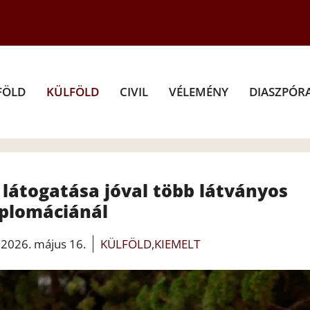
FÖLD
KÜLFÖLD
CIVIL
VÉLEMÉNY
DIASZPÓR
látogatása jóval több látványos
iplomáciánál
2026. május 16.
KÜLFÖLD
,
KIEMELT