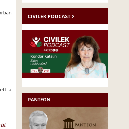
sorban
CIVILEK PODCAST
tt: a
PANTEON
sát