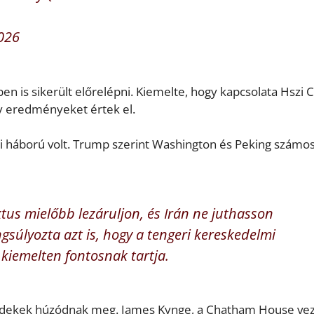
026
n is sikerült előrelépni. Kiemelte, hogy kapcsolata Hszi C
ly eredményeket értek el.
i háború volt. Trump szerint Washington és Peking számo
ktus mielőbb lezáruljon, és Irán ne juthasson
súlyozta azt is, hogy a tengeri kereskedelmi
kiemelten fontosnak tartja.
érdekek húzódnak meg. James Kynge, a Chatham House ve