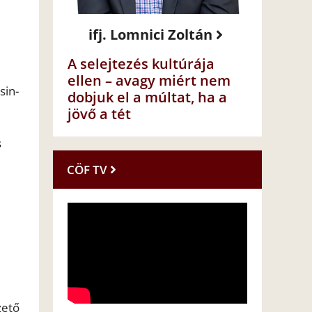
ifj. Lomnici Zoltán
A selejtezés kultúrája
ellen – avagy miért nem
sin-
dobjuk el a múltat, ha a
jövő a tét
s
CÖF TV
zető