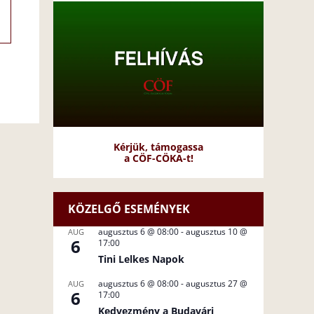
Kérjük, támogassa
a CÖF-CÖKA-t!
KÖZELGŐ ESEMÉNYEK
augusztus 6 @ 08:00
-
augusztus 10 @
AUG
6
17:00
Tini Lelkes Napok
augusztus 6 @ 08:00
-
augusztus 27 @
AUG
6
17:00
Kedvezmény a Budavári