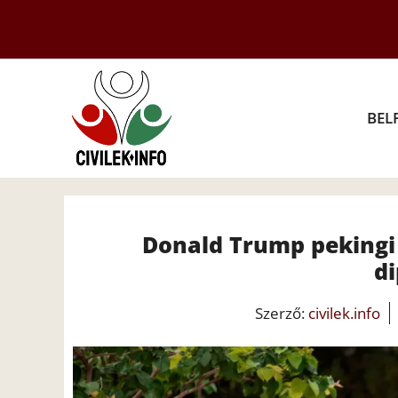
Kilépés
a
tartalomba
BEL
Donald Trump pekingi 
d
Szerző:
civilek.info