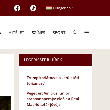
Hungarian
▼
A
HITÉLET
SZÍNES
SPORT
LEGFRISSEBB HÍREK
Trump korlátozza a „születési
turizmust”
Véget ért Vinícius Júnior
szappanoperája: eldőlt a Real
Madrid-sztár jövője