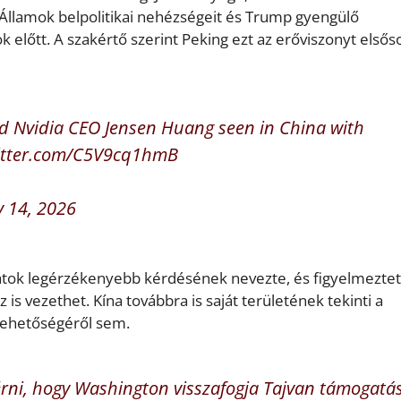
t Államok belpolitikai nehézségeit és Trump gyengülő
 előtt. A szakértő szerint Peking ezt az erőviszonyt első
d Nvidia CEO Jensen Huang seen in China with
witter.com/C5V9cq1hmB
 14, 2026
latok legérzékenyebb kérdésének nevezte, és figyelmeztete
 is vezethet. Kína továbbra is saját területének tekinti a
 lehetőségéről sem.
lérni, hogy Washington visszafogja Tajvan támogatá