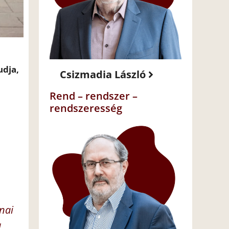
udja,
Csizmadia László
Rend – rendszer –
rendszeresség
nai
a