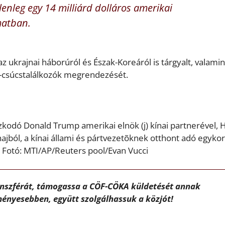
elenleg egy 14 milliárd dolláros amerikai
matban.
az ukrajnai háborúról és Észak-Koreáról is tárgyalt, valamin
20-csúcstalálkozók megrendezését.
zkodó Donald Trump amerikai elnök (j) kínai partnerével, H
ajból, a kínai állami és pártvezetõknek otthont adó egykor
– Fotó: MTI/AP/Reuters pool/Evan Vucci
ánszférát, támogassa a CÖF-CÖKA küldetését annak
ényesebben, együtt szolgálhassuk a közjót!