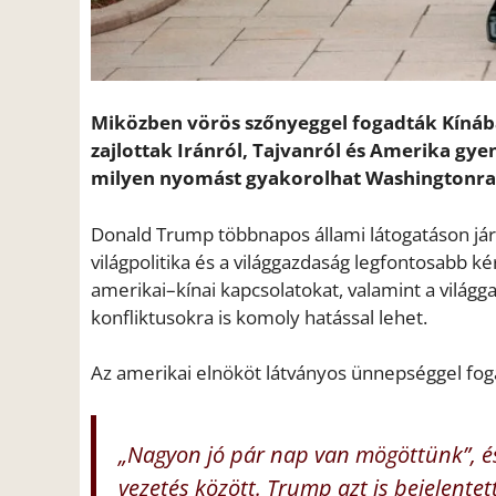
Miközben vörös szőnyeggel fogadták Kínáb
zajlottak Iránról, Tajvanról és Amerika gye
milyen nyomást gyakorolhat Washingtonra – 
Donald Trump többnapos állami látogatáson járt 
világpolitika és a világgazdaság legfontosabb k
amerikai–kínai kapcsolatokat, valamint a világga
konfliktusokra is komoly hatással lehet.
Az amerikai elnököt látványos ünnepséggel foga
„Nagyon jó pár nap van mögöttünk”, és 
vezetés között. Trump azt is bejelent