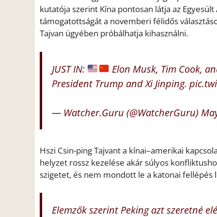
kutatója szerint Kína pontosan látja az Egyesül
támogatottságát a novemberi félidős választások
Tajvan ügyében próbálhatja kihasználni.
JUST IN:
Elon Musk, Tim Cook, an
President Trump and Xi Jinping.
pic.t
— Watcher.Guru (@WatcherGuru)
May
Hszi Csin-ping Tajvant a kínai–amerikai kapcso
helyzet rossz kezelése akár súlyos konfliktushoz
szigetet, és nem mondott le a katonai fellépés
Elemzők szerint Peking azt szeretné e