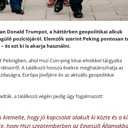
an Donald Trumpot, a háttérben geopolitikai alkuk
ngülő pozíciójáról. Elemzők szerint Peking pontosan t
és ezt ki is akarja használni.
Pekingben, ahol Hszi Csin-ping kínai elnökkel tárgyalta
érdéseiről. A találkozó hosszú évekre meghatározhatja az
zdaságra, Európa jövőjére és az aktuális geopolitikai
dták, a találkozó végén pedig úgy fogalmazott:
kiemelte, hogy jó kapcsolat alakult ki közte és a kí
ette, hogy Hszi szeptemberben az Egyesült Államokb