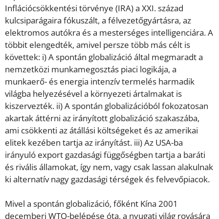
Inflációcsökkentési törvénye (IRA) a XXI. század
kulcsiparágaira fókuszált, a félvezetőgyártásra, az
elektromos autókra és a mesterséges intelligenciára. A
többit elengedték, amivel persze több más célt is
követtek: i) A spontán globalizáció által megmaradt a
nemzetközi munkamegosztás piaci logikája, a
munkaerő- és energia intenzív termelés harmadik
világba helyezésével a környezeti ártalmakat is
kiszervezték. ii) A spontán globalizációból fokozatosan
akartak áttérni az irányított globalizáció szakaszába,
ami csökkenti az átállási költségeket és az amerikai
elitek kezében tartja az irányítást. iii) Az USA-ba
irányuló export gazdasági függőségben tartja a baráti
és rivális államokat, így nem, vagy csak lassan alakulnak
ki alternatív nagy gazdasági térségek és felvevőpiacok.
Mivel a spontán globalizáció, főként Kína 2001
decemberi WTO-belépése óta, a nyugati világ rovására