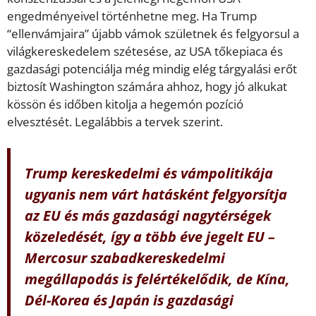
engedményeivel történhetne meg. Ha Trump
“ellenvámjaira” újabb vámok születnek és felgyorsul a
világkereskedelem szétesése, az USA tőkepiaca és
gazdasági potenciálja még mindig elég tárgyalási erőt
biztosít Washington számára ahhoz, hogy jó alkukat
kössön és időben kitolja a hegemón pozíció
elvesztését. Legalábbis a tervek szerint.
Trump kereskedelmi és vámpolitikája
ugyanis nem várt hatásként felgyorsítja
az EU és más gazdasági nagytérségek
közeledését, így a több éve jegelt EU –
Mercosur szabadkereskedelmi
megállapodás is felértékelődik, de Kína,
Dél-Korea és Japán is gazdasági