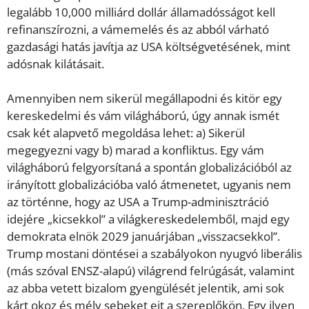
legalább 10,000 milliárd dollár államadósságot kell
refinanszírozni, a vámemelés és az abból várható
gazdasági hatás javítja az USA költségvetésének, mint
adósnak kilátásait.
Amennyiben nem sikerül megállapodni és kitör egy
kereskedelmi és vám világháború, úgy annak ismét
csak két alapvető megoldása lehet: a) Sikerül
megegyezni vagy b) marad a konfliktus. Egy vám
világháború felgyorsítaná a spontán globalizációból az
irányított globalizációba való átmenetet, ugyanis nem
az történne, hogy az USA a Trump-adminisztráció
idejére „kicsekkol” a világkereskedelemből, majd egy
demokrata elnök 2029 januárjában „visszacsekkol”.
Trump mostani döntései a szabályokon nyugvó liberális
(más szóval ENSZ-alapú) világrend felrúgását, valamint
az abba vetett bizalom gyengülését jelentik, ami sok
kárt okoz és mély sebeket ejt a szereplőkön. Egy ilyen