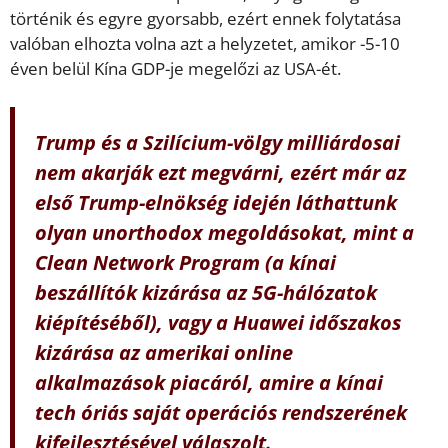
történik és egyre gyorsabb, ezért ennek folytatása
valóban elhozta volna azt a helyzetet, amikor -5-10
éven belül Kína GDP-je megelőzi az USA-ét.
Trump és a Szilícium-völgy milliárdosai
nem akarják ezt megvárni, ezért már az
első Trump-elnökség idején láthattunk
olyan unorthodox megoldásokat, mint a
Clean Network Program (a kínai
beszállítók kizárása az 5G-hálózatok
kiépítéséből), vagy a Huawei időszakos
kizárása az amerikai online
alkalmazások piacáról, amire a kínai
tech óriás saját operációs rendszerének
kifejlesztésével válaszolt.