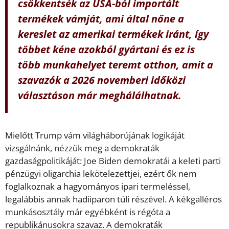
csökkentsék az USA-ból importált
termékek vámját, ami által nőne a
kereslet az amerikai termékek iránt, így
többet kéne azokból gyártani és ez is
több munkahelyet teremt otthon, amit a
szavazók a 2026 novemberi időközi
választáson már meghálálhatnak.
Mielőtt Trump vám világháborújának logikáját
vizsgálnánk, nézzük meg a demokraták
gazdaságpolitikáját: Joe Biden demokratái a keleti parti
pénzügyi oligarchia lekötelezettjei, ezért ők nem
foglalkoznak a hagyományos ipari termeléssel,
legalábbis annak hadiiparon túli részével. A kékgalléros
munkásosztály már egyébként is régóta a
republikánusokra szavaz. A demokraták