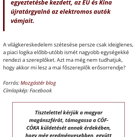
egyeztetésbe kezdett, az EU és Kína
újratárgyalná az elektromos autók
vámjait.
A világkereskedelem szétesése persze csak ideiglenes,
a piaci logika előbb-utóbb ismét nagyobb egységekké
rendezi a szereplőket. Azt ma még nem tudhatjuk,
hogy akkor mi lesz a mai főszereplők erősorrendje?
Forrás:
Mozgástér blog
Címlapkép: Facebook
Tisztelettel kérjük a magyar
magánszférát, támogassa a CÖF-
CÖKA küldetését annak érdekében,
hogy még eredményesebben, együtt