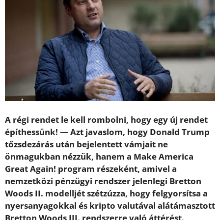
A régi rendet le kell rombolni, hogy egy új rendet
építhessünk! — Azt javaslom, hogy Donald Trump
tőzsdezárás után bejelentett vámjait ne
önmagukban nézzük, hanem a Make America
Great Again! program részeként, amivel a
nemzetközi pénzügyi rendszer jelenlegi Bretton
Woods II. modelljét szétzúzza, hogy felgyorsítsa a
nyersanyagokkal és kripto valutával alátámasztott
Bretton Woods III. rendszerre való áttérést.