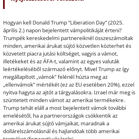
Hogyan kell Donald Trump “Liberation Day” (2025.
április 2.) napon bejelentett vámpolitikáját érteni?
Trumpék kereskedelmi partnereiknél összeszámoltak
minden, amerikai árukat sújtó közvetlen közterhet és
közvetett piacra jutási költséget, vagyis a vámot,
illetékeket és az ÁFA-t, valamint az egyes valuták
leértékeléséből származó előnyt. Mivel Trump az így
megállapított „vámok” felénél húzta meg az
„ellenvámok” mértékét (ez az EU esetében 20%), ezzel
nyitva hagyta az ajtót a tárgyalásokra. Izrael már meg is
szüntetett minden vámot az amerikai termékekre.
Trump tehát eláll a most bejelentett vámok további
emelésétől, ha a partnerországok csökkentik az
amerikai árukat sújtó vámjaikat, maradnak a
dollárelszámolásnál és hajlandóak több amerikai
terméket (fegyvert) vásárolni.