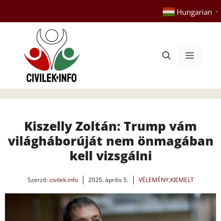
Kilépés
Hungarian
▼
a
tartalomba
Menü
Kiszelly Zoltán: Trump vám
világháborúját nem önmagában
kell vizsgálni
Szerző:
civilek.info
2025. április 5.
VÉLEMÉNY
,
KIEMELT