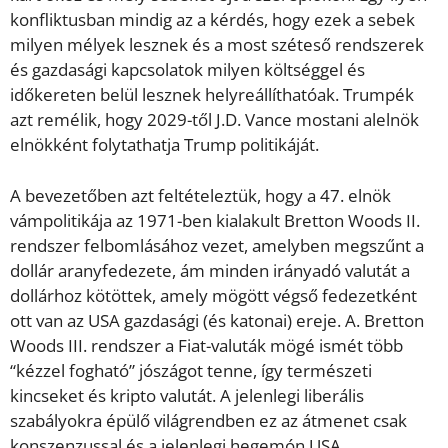
konfliktusban mindig az a kérdés, hogy ezek a sebek
milyen mélyek lesznek és a most széteső rendszerek
és gazdasági kapcsolatok milyen költséggel és
időkereten belül lesznek helyreállíthatóak. Trumpék
azt remélik, hogy 2029-től J.D. Vance mostani alelnök
elnökként folytathatja Trump politikáját.
A bevezetőben azt feltételeztük, hogy a 47. elnök
vámpolitikája az 1971-ben kialakult Bretton Woods II.
rendszer felbomlásához vezet, amelyben megszűnt a
dollár aranyfedezete, ám minden irányadó valutát a
dollárhoz kötöttek, amely mögött végső fedezetként
ott van az USA gazdasági (és katonai) ereje. A. Bretton
Woods III. rendszer a Fiat-valuták mögé ismét több
“kézzel fogható” jószágot tenne, így természeti
kincseket és kripto valutát. A jelenlegi liberális
szabályokra épülő világrendben ez az átmenet csak
konszenzussal és a jelenlegi hegemón USA