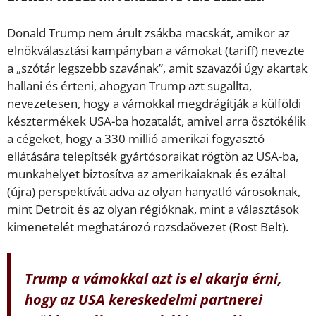
Donald Trump nem árult zsákba macskát, amikor az
elnökválasztási kampányban a vámokat (tariff) nevezte
a „szótár legszebb szavának”, amit szavazói úgy akartak
hallani és érteni, ahogyan Trump azt sugallta,
nevezetesen, hogy a vámokkal megdrágítják a külföldi
késztermékek USA-ba hozatalát, amivel arra ösztökélik
a cégeket, hogy a 330 millió amerikai fogyasztó
ellátására telepítsék gyártósoraikat rögtön az USA-ba,
munkahelyet biztosítva az amerikaiaknak és ezáltal
(újra) perspektívát adva az olyan hanyatló városoknak,
mint Detroit és az olyan régióknak, mint a választások
kimenetelét meghatározó rozsdaövezet (Rost Belt).
Trump a vámokkal azt is el akarja érni,
hogy az USA kereskedelmi partnerei