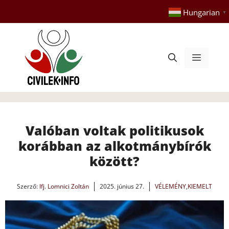
Kilépés
Hungarian
▼
a
tartalomba
Menü
Valóban voltak politikusok
korábban az alkotmánybírók
között?
Szerző:
Ifj. Lomnici Zoltán
2025. június 27.
VÉLEMÉNY
,
KIEMELT