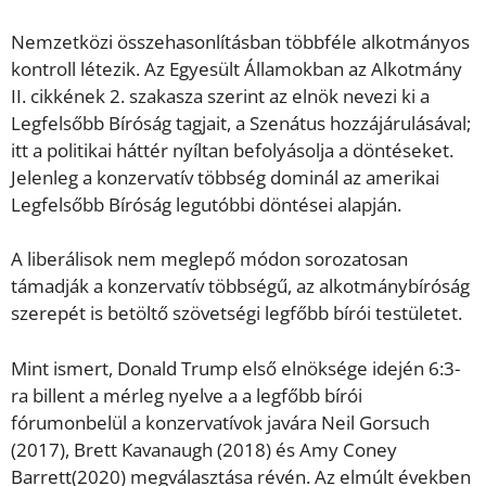
Nemzetközi összehasonlításban többféle alkotmányos
kontroll létezik. Az Egyesült Államokban az Alkotmány
II. cikkének 2. szakasza szerint az elnök nevezi ki a
Legfelsőbb Bíróság tagjait, a Szenátus hozzájárulásával;
itt a politikai háttér nyíltan befolyásolja a döntéseket.
Jelenleg a konzervatív többség dominál az amerikai
Legfelsőbb Bíróság legutóbbi döntései alapján.
A liberálisok nem meglepő módon sorozatosan
támadják a konzervatív többségű, az alkotmánybíróság
szerepét is betöltő szövetségi legfőbb bírói testületet.
Mint ismert, Donald Trump első elnöksége idején 6:3-
ra billent a mérleg nyelve a a legfőbb bírói
fórumonbelül a konzervatívok javára Neil Gorsuch
(2017), Brett Kavanaugh (2018) és Amy Coney
Barrett(2020) megválasztása révén. Az elmúlt években