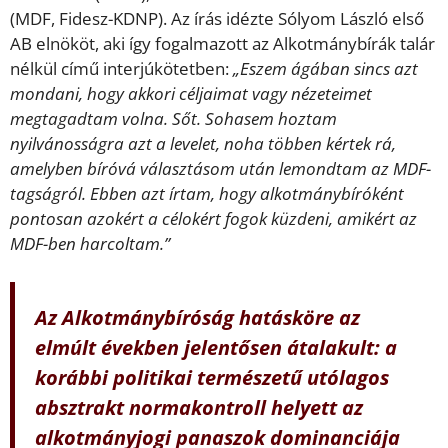
(MDF, Fidesz-KDNP). Az írás idézte Sólyom László első
AB elnököt, aki így fogalmazott az Alkotmánybírák talár
nélkül című interjúkötetben:
„Eszem ágában sincs azt
mondani, hogy akkori céljaimat vagy nézeteimet
megtagadtam volna. Sőt. Sohasem hoztam
nyilvánosságra azt a levelet, noha többen kértek rá,
amelyben bíróvá választásom után lemondtam az MDF-
tagságról. Ebben azt írtam, hogy alkotmánybíróként
pontosan azokért a célokért fogok küzdeni, amikért az
MDF-ben harcoltam.”
Az Alkotmánybíróság hatásköre az
elmúlt években jelentősen átalakult: a
korábbi politikai természetű utólagos
absztrakt normakontroll helyett az
alkotmányjogi panaszok dominanciája