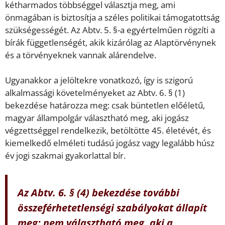
kétharmados többséggel választja meg, ami
önmagában is biztosítja a széles politikai támogatottság
szükségességét. Az Abtv. 5. §-a egyértelműen rögzíti a
bírák függetlenségét, akik kizárólag az Alaptörvénynek
és a törvényeknek vannak alárendelve.
Ugyanakkor a jelöltekre vonatkozó, így is szigorú
alkalmassági követelményeket az Abtv. 6. § (1)
bekezdése határozza meg: csak büntetlen előéletű,
magyar állampolgár választható meg, aki jogász
végzettséggel rendelkezik, betöltötte 45. életévét, és
kiemelkedő elméleti tudású jogász vagy legalább húsz
év jogi szakmai gyakorlattal bír.
Az Abtv. 6. § (4) bekezdése további
összeférhetetlenségi szabályokat állapít
meg: nem választható meg, aki a