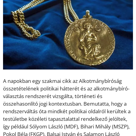
A napokban egy szakmai cikk az Alkotmánybíróság
összetételének politikai hátterét és az alkotmánybíró-
választás rendszerét vizsgálta, történeti és
összehasonlító jogi kontextusban. Bemutatta, hogy a
rendszerváltás óta mindkét politikai oldalról kerültek a
testületbe közéleti tapasztalattal rendelkező jelöltek,
így például Sólyom László (MDF), Bihari Mihály (MSZP),
Pokol Béla (FKGP), Balsai István és Salamon László