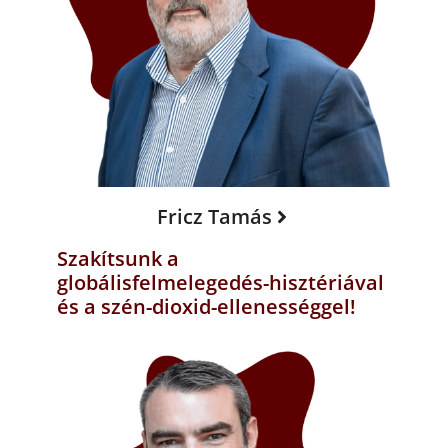
Fricz Tamás
Szakítsunk a
globálisfelmelegedés-hisztériával
és a szén-dioxid-ellenességgel!