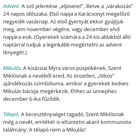
Advent.
A szó jelentése „eljövetel”, illetve a „várakozás”
24 napos időszaka. Első napja a Karácsonyt megelőző
negyedik vasárnap. Az első gyertyát ekkor gyújtjuk
meg, ami november végére, vagy december első
napjára esik. (Gyerekek számára a 24 kis ablakból álló
naptárral tudjuk a leginkább megértetni az advent
lényegét.)
Mikulás.
A kisázsiai Myra város püspökének, Szent
Miklósnak a nevéből ered. Az önzetlen, „titkos”
ajándékozás szimbóluma, amikor a gyerekek kedves
Mikulás bácsija megérkezik. Ehhez az ünnephez
december 6-ika fűződik.
Télapó.
A kereszténységet tagadó, Szent Miklósnak
még a nevét, emlékét is eltüntetni akaró kommunista
találmány. A télapó nem a Mikulás!