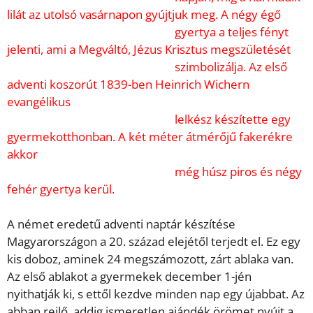
lilát az utolsó vasárnapon gyújtjuk meg. A négy égő
gyertya a teljes fényt
jelenti, ami a Megváltó, Jézus Krisztus megszületését
szimbolizálja. Az első
adventi koszorút 1839-ben Heinrich Wichern
evangélikus
lelkész készítette egy
gyermekotthonban. A két méter átmérőjű fakerékre
akkor
még húsz piros és négy
fehér gyertya kerül.
A német eredetű adventi naptár készítése
Magyarországon a 20. század elejétől terjedt el. Ez egy
kis doboz, aminek 24 megszámozott, zárt ablaka van.
Az első ablakot a gyermekek december 1-jén
nyithatják ki, s ettől kezdve minden nap egy újabbat. Az
abban rejlő, addig ismeretlen ajándék örömet nyújt a