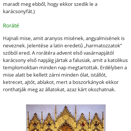
maradt meg ebből, hogy ekkor szedik le a
karácsonyfát.)
Roráté
Hajnali mise, amit aranyos misének, angyalmisének is
neveznek. Jelentése a latin eredetű „harmatozzatok”
szóból ered. A rorátéra advent első vasárnapjától
karácsony első napjáig jártak a falusiak, amit a katolikus
templomokban minden nap megtartottak. Erdélyben a
mise alatt be kellett zárni minden ólat, istállót,
ketrecet, ajtót, ablakot, mert a boszorkányok ekkor
ronthatják meg az állatokat, azaz kárt okozhatnak.