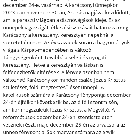
december 24-e, vasárnap. A karácsonyi ünnepkör
2023-ban november 30-án, András napjával kezdődött,
ami a paraszti világban a disznóvágások ideje. Ez az
ünnepek vigasságát, étkezési szokásait határozza meg.
Karácsony a keresztény, keresztyén népeknél a
szeretet ünnepe. Az évszázadok során a hagyományok
világa a Kárpát-medencében is változó.
Tájegységenként, továbbá a keleti és nyugati
keresztény, illetve a keresztyén vallásban is
felfedezhetők eltérések. A lényeg azonban nem
változhat! Karácsonykor minden család Jézus Krisztus
születését, földi megtestesülését ünnepli. A
katolikusok számára a Karácsony fénypontja december
24-én éjfélkor következik be, az éjféli szentmisén,
amikor megszületik Jézus Krisztus, a Megváltó. A
reformátusok december 24-én istentiszteleten
vesznek részt, majd december 25-én az úrvacsora az
ünnep fénypontja. Sok magyar számára az egyik