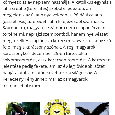
környező szláv nép sem használja. A katolikus egyház a
latin creatio (teremtés) szóból eredezteti, ami
megjelenik az újlatin nyelvekben is. Például calatio
(összehívás) az eredeti latin kifejezésből származik.
Számunkra, magyarok számára nem csupán érzelmi,
történelmi, néprajzi szempontból, hanem nyelvészeti
megközelítés alapján is a kerecsen vagy kerecseny szó
felel meg a karácsony szónak. A régi magyarok
karácsonykor, december 25-én tartották a
sólyomröptetést, azaz kerecsen röptetést. A kerecsen
jelentése pedig fekete, ami az év legrövidebb, sötét
napjára utal, ami után következik a világosság. A
Kerecseny Fényünnep már az ősmagyarok
történetéből ismert.