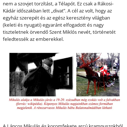
nem a szovjet torzítást, a Télapót. Ez csak a Rákosi-
Kádár időszakban lett „divat”. A cél az volt, hogy az
egyház szerepét és az egész keresztény világban
(keleti és nyugati) egyaránt elfogadott és nagy
tiszteletnek örvendő Szent Miklós nevét, történetét
feledtessék az emberekkel.
A Láncos Mikulás és koromfekete arcú krampuszokból