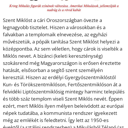
Szent Miklóst a cári Oroszországban övezte a
legnagyobb tisztelet. Hiszen a városokban és a
falvakban a templomaik elnevezése, az egyházi
művészetük, a pópák tanítása Szent Miklóst helyezi a
középpontba. Az sem véletlen, hogy cárok is viselték a
Miklós nevet. A bizánci (keleti kereszténység)
szokásrend még Magyarországon is erősen éreztette
hatását, elsősorban a segítő szent személyén
keresztül. Hiszen az erdélyi Gyergyószentmiklóstól
Kun- és Törökszentmiklóson, Fertőszentmiklóson át a
felvidéki Liptószentmiklósig mintegy harminc település
és több száz templom viseli Szent Miklós nevét. Éppen
ezért, mert Miklós ilyen mélyen beleivódott az európai
népek tudatába, a kommunista rendszer igyekezett
még az emlékét is feledtetni. Így lett az 1950-es
évektől (a sztálini rendszerben) a Mikulásból Télapó (az