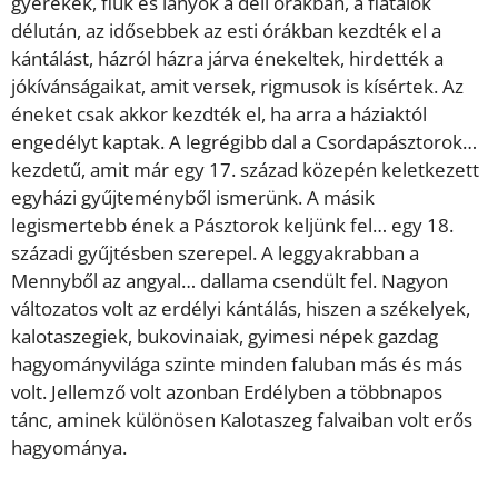
gyerekek, fiúk és lányok a déli órákban, a fiatalok
délután, az idősebbek az esti órákban kezdték el a
kántálást, házról házra járva énekeltek, hirdették a
jókívánságaikat, amit versek, rigmusok is kísértek. Az
éneket csak akkor kezdték el, ha arra a háziaktól
engedélyt kaptak. A legrégibb dal a Csordapásztorok…
kezdetű, amit már egy 17. század közepén keletkezett
egyházi gyűjteményből ismerünk. A másik
legismertebb ének a Pásztorok keljünk fel… egy 18.
századi gyűjtésben szerepel. A leggyakrabban a
Mennyből az angyal… dallama csendült fel. Nagyon
változatos volt az erdélyi kántálás, hiszen a székelyek,
kalotaszegiek, bukovinaiak, gyimesi népek gazdag
hagyományvilága szinte minden faluban más és más
volt. Jellemző volt azonban Erdélyben a többnapos
tánc, aminek különösen Kalotaszeg falvaiban volt erős
hagyománya.