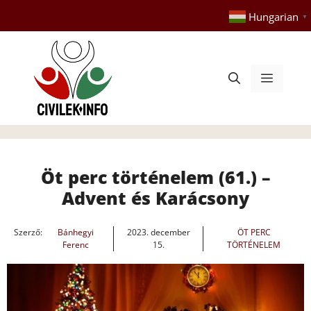
Kilépés
Hungarian
▼
a
tartalomba
Menü
Öt perc történelem (61.) –
Advent és Karácsony
Szerző:
Bánhegyi
2023. december
ÖT PERC
Ferenc
15.
TÖRTÉNELEM