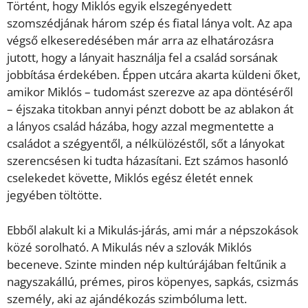
Történt, hogy Miklós egyik elszegényedett
szomszédjának három szép és fiatal lánya volt. Az apa
végső elkeseredésében már arra az elhatározásra
jutott, hogy a lányait használja fel a család sorsának
jobbítása érdekében. Éppen utcára akarta küldeni őket,
amikor Miklós – tudomást szerezve az apa döntéséről
– éjszaka titokban annyi pénzt dobott be az ablakon át
a lányos család házába, hogy azzal megmentette a
családot a szégyentől, a nélkülözéstől, sőt a lányokat
szerencsésen ki tudta házasítani. Ezt számos hasonló
cselekedet követte, Miklós egész életét ennek
jegyében töltötte.
Ebből alakult ki a Mikulás-járás, ami már a népszokások
közé sorolható. A Mikulás név a szlovák Miklós
beceneve. Szinte minden nép kultúrájában feltűnik a
nagyszakállú, prémes, piros köpenyes, sapkás, csizmás
személy, aki az ajándékozás szimbóluma lett.