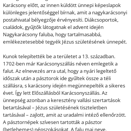
Karácsony előtt, az innen küldött ünnepi képeslapok
különleges jelentőséggel bírnak, amit a nagykarácsonyi
postahivatal bélyegzője érvényesíti. Diákcsoportok,
családok, gyűjtők látogatnak el advent idején
Nagykarácsony faluba, hogy tartalmasabbá,
emlékezetesebbé tegyék Jézus születésének ünnepét.
Kunok telepítették be a területet a 13. században.
1702-ben már Karácsonyszállás néven emlegetik a
falut. Az elnevezés arra utal, hogy a nyári legeltető
időszak után a pásztorok ide gyűltek össze a téli
szállásra, s karácsony idején megünnepelték a sikeres
évet. Így lett Előszállásból Karácsonyszállás. Az
ünnepség azonban a keresztény vallási szertartások
betartásával – Jézus születésének tiszteletben
tartásával – zajlott, amit az uradalmi intéző ellenőrzött.
A pásztornépek szívesen tartották a pásztor
(betlehemes) népszokásokat. A falu mai neve,