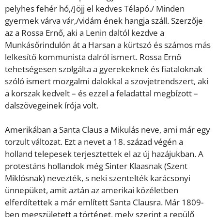
pelyhes fehér hó,/Jöjj el kedves Télapó./ Minden
gyermek várva vár,/vidám ének hangja száll. Szerzője
az a Rossa Ernő, aki a Lenin daltól kezdve a
Munkásőrindulón át a Harsan a kürtszó és számos más
lelkesítő kommunista dalról ismert. Rossa Ernő
tehetségesen szolgálta a gyerekeknek és fiataloknak
szóló ismert mozgalmi dalokkal a szovjetrendszert, aki
a korszak kedvelt – és ezzel a feladattal megbízott –
dalszövegeinek írója volt.
Amerikában a Santa Claus a Mikulás neve, ami már egy
torzult változat. Ezt a nevet a 18. század végén a
holland telepesek terjesztettek el az új hazájukban. A
protestáns hollandok még Sinter Klaasnak (Szent
Miklósnak) nevezték, s neki szentelték karácsonyi
ünnepüket, amit aztán az amerikai közéletben
elferdítettek a már említett Santa Clausra. Már 1809-
ben megszületett a történet, mely szerint a repülő