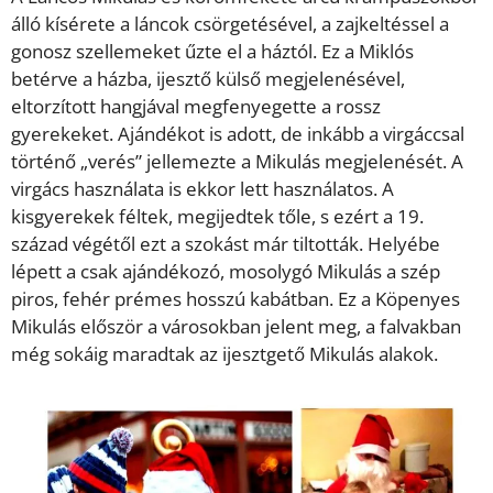
álló kísérete a láncok csörgetésével, a zajkeltéssel a
gonosz szellemeket űzte el a háztól. Ez a Miklós
betérve a házba, ijesztő külső megjelenésével,
eltorzított hangjával megfenyegette a rossz
gyerekeket. Ajándékot is adott, de inkább a virgáccsal
történő „verés” jellemezte a Mikulás megjelenését. A
virgács használata is ekkor lett használatos. A
kisgyerekek féltek, megijedtek tőle, s ezért a 19.
század végétől ezt a szokást már tiltották. Helyébe
lépett a csak ajándékozó, mosolygó Mikulás a szép
piros, fehér prémes hosszú kabátban. Ez a Köpenyes
Mikulás először a városokban jelent meg, a falvakban
még sokáig maradtak az ijesztgető Mikulás alakok.