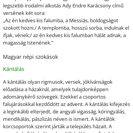
legszebb irodalmi alkotás Ady Endre Karácsony című
versének két sora:
„Az én kedves kis falumba, a Messiás, boldogságot
szokott hozni./ A templomba, hosszú sorba, indulnak el
ifjak, vének;/ az én kedves kis falumban hálát adnak, a
magasság Istenének.”
Magyar népi szokások
Kántálás
A kántálás olyan rigmusok, versek, jókívánságok
előadása a házaknál, amelyek tulajdonképpen
adománykérő szövegek. Ezekkel a csoportos
falujárásokkal kezdődött az advent. A kántálás kifejezés
a leginkább elterjedt, de angyali vigasság, kóringyálás,
mendikálás, pászlizás néven is ismert. A kántálók
korcsoportok szerint járták a település házait. A