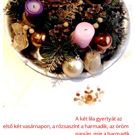
A két lila gyertyát az
első két vasárnapon, a rózsaszínt a harmadik, az öröm
napján, míg a harmadik