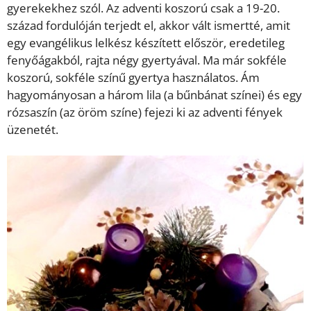
gyerekekhez szól. Az adventi koszorú csak a 19-20.
század fordulóján terjedt el, akkor vált ismertté, amit
egy evangélikus lelkész készített először, eredetileg
fenyőágakból, rajta négy gyertyával. Ma már sokféle
koszorú, sokféle színű gyertya használatos. Ám
hagyományosan a három lila (a bűnbánat színei) és egy
rózsaszín (az öröm színe) fejezi ki az adventi fények
üzenetét.