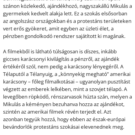
szánon közlekedő, ajándékhozó, nagyszakállú Mikulás a
gyermekek kedvelt alakja lett. Ez a szokás elsősorban
az angolszász országokban és a protestáns területeken
vert erős gyökeret, amit egyben az üzleti élet, a
pénzben gondolkodó rendszer sajátított ki magának.
A filmekből is látható túlságosan is díszes, inkább
giccses karácsonyi kivilágítás a pénzről, az ajándék
értékéről szól, nem pedig a karácsony lényegéről. A
Télaputól a Télanyuig, a „könnyekig megható” amerikai
karácsony – főleg filmalkotásai – ugyanolyan pusztítást
végzett az emberek lelkében, mint a szovjet télapó. A
levegőben röpködő, rénszarvasok húzta szán, melyen a
Mikulás a kéményen bezuhanva hozza az ajándékot,
szintén az amerikai filmek révén terjedt el. Azt
azonban tegyük hozzá, hogy ebben az észak-európai
bevándorlók protestáns szokásai elevenednek meg.