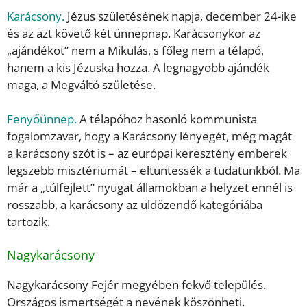
Karácsony.
Jézus születésének napja, december 24-ike
és az azt követő két ünnepnap. Karácsonykor az
„ajándékot” nem a Mikulás, s főleg nem a télapó,
hanem a kis Jézuska hozza. A legnagyobb ajándék
maga, a Megváltó születése.
Fenyőünnep.
A télapóhoz hasonló kommunista
fogalomzavar, hogy a Karácsony lényegét, még magát
a karácsony szót is – az európai keresztény emberek
legszebb misztériumát – eltüntessék a tudatunkból. Ma
már a „túlfejlett” nyugat államokban a helyzet ennél is
rosszabb, a karácsony az üldözendő kategóriába
tartozik.
Nagykarácsony
Nagykarácsony Fejér megyében fekvő település.
Országos ismertségét a nevének köszönheti.