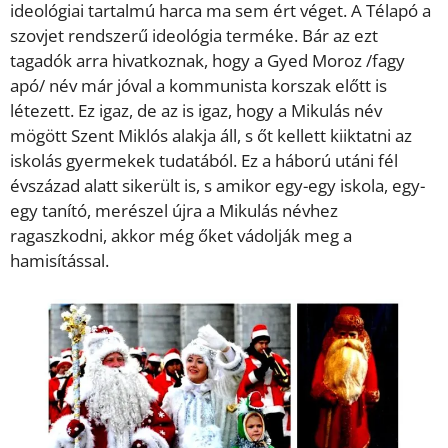
ideológiai tartalmú harca ma sem ért véget. A Télapó a
szovjet rendszerű ideológia terméke. Bár az ezt
tagadók arra hivatkoznak, hogy a Gyed Moroz /fagy
apó/ név már jóval a kommunista korszak előtt is
létezett. Ez igaz, de az is igaz, hogy a Mikulás név
mögött Szent Miklós alakja áll, s őt kellett kiiktatni az
iskolás gyermekek tudatából. Ez a háború utáni fél
évszázad alatt sikerült is, s amikor egy-egy iskola, egy-
egy tanító, merészel újra a Mikulás névhez
ragaszkodni, akkor még őket vádolják meg a
hamisítással.