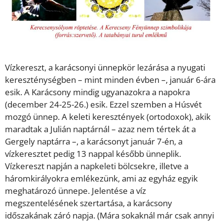
Vízkereszt, a karácsonyi ünnepkör lezárása a nyugati
kereszténységben – mint minden évben –, január 6-ára
esik. A Karácsony mindig ugyanazokra a napokra
(december 24-25-26.) esik. Ezzel szemben a Húsvét
mozgó ünnep. A keleti keresztények (ortodoxok), akik
maradtak a Julián naptárnál – azaz nem tértek át a
Gergely naptárra –, a karácsonyt január 7-én, a
vízkeresztet pedig 13 nappal később ünneplik.
Vízkereszt napján a napkeleti bölcsekre, illetve a
háromkirályokra emlékezünk, ami az egyház egyik
meghatározó ünnepe. Jelentése a víz
megszentelésének szertartása, a karácsony
időszakának záró napja. (Mára sokaknál már csak annyi