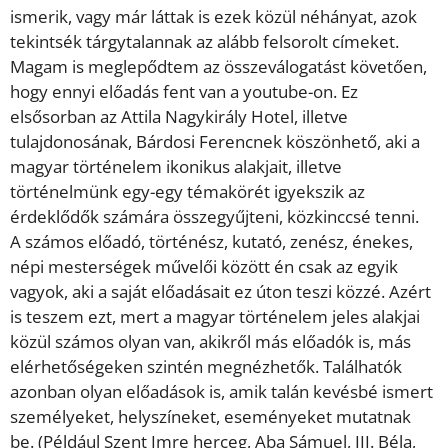
ismerik, vagy már láttak is ezek közül néhányat, azok
tekintsék tárgytalannak az
alább felsorolt címeket.
Magam is meglepődtem az összeválogatást követően,
hogy ennyi előadás fent van a
youtube-on
. Ez
elsősorban az
Attila Nagykirály
Hotel
, illetve
tulajdonosának,
Bárdosi Ferencnek
köszönhető, aki a
magyar
történelem ikonikus alakjait, illetve
történelmünk egy-egy témakörét igyekszik az
érdeklődők számára összegyűjteni, közkinccsé tenni.
A számos előadó, történész, kutató, zenész, énekes,
népi mesterségek művelői
között én csak az egyik
vagyok, aki a saját előadásait ez úton teszi közzé. Azért
is teszem ezt, mert a magyar történelem jeles alakjai
közül számos olyan van,
akikről más előadók is, más
elérhetőségeken szintén megnézhetők. Találhatók
azonban
olyan
előadások
is,
amik
talán
kevésbé
ismert
személyeket,
helyszíneket, eseményeket mutatnak
be. (Például
Szent Imre herceg, Aba Sámuel,
III. Béla,