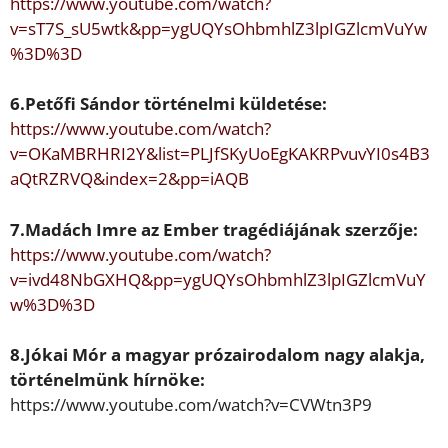
https://www.youtube.com/watch?
v=sT7S_sU5wtk&pp=ygUQYsOhbm
hlZ3lpIGZlcmVuYw
%3D%3D
6.
Pet
ő
fi Sándor
történelmi küldetése:
https://www.youtube.com/watch?
v=OKaMBRHRI2Y&list=PLJfSKyUoE
gKAKRPvuvYI0s4B3
aQtRZRVQ&index=2&pp=iAQB
7.
Madách Imre
az Ember tragédiájának
szerz
ő
je:
https://www.youtube.com/watch?
v=ivd48NbGXHQ&pp=ygUQYsOhb
mhlZ3lpIGZlcmVuY
w%3D%3D
8.
Jókai Mór
a magyar prózairodalom nagy
alakja,
történelmünk hírnöke:
https://www.youtube.com/watch?v=CVWtn3P9