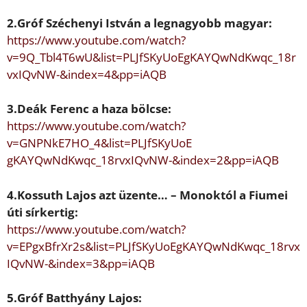
2.Gróf
Széchenyi István
a legnagyobb
magyar:
https://www.youtube.com/watch?
v=9Q_Tbl4T6wU&list=PLJfSKyUoE
gKAYQwNdKwqc_18r
vxIQvNW-&index=4&pp=iAQB
3.
Deák Ferenc
a haza bölcse:
https://www.youtube.com/watch?
v=GNPNkE7HO_4&list=PLJfSKyUoE
gKAYQwNdKwqc_18rvxIQvNW-&index=2&pp=iAQB
4.
Kossuth Lajos
azt üzente
…
– Monoktól a
Fiumei
úti sírkertig:
https://www.youtube.com/watch?
v=EPgxBfrXr2s&list=PLJfSKyUoEgK
AYQwNdKwqc_18rvx
IQvNW-&index=3&pp=iAQB
5.Gróf
Batthyány Lajos: