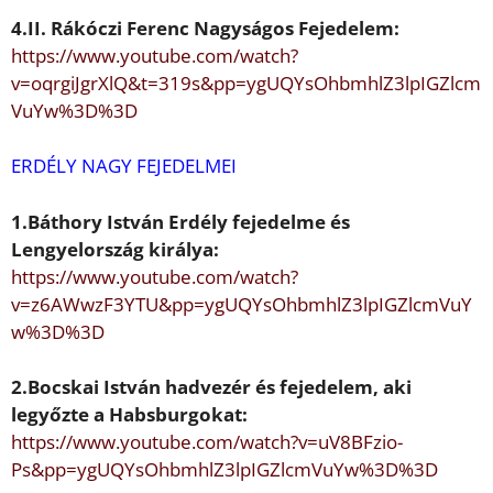
4.
II. Rákóczi Ferenc
Nagyságos Fejedelem:
https://www.youtube.com/watch?
v=oqrgiJgrXlQ&t=319s&pp=ygUQY
sOhbmhlZ3lpIGZlcm
VuYw%3D%3D
ERDÉLY NAGY FEJEDELMEI
1.
Báthory István
Erdély fejedelme és
Lengyelország királya:
https://www.youtube.com/watch?
v=z6AWwzF3YTU&pp=ygUQYsOhb
mhlZ3lpIGZlcmVuY
w%3D%3D
2.
Bocskai István
hadvezér és fejedelem, aki
legy
ő
zte a Habsburgokat:
https://www.youtube.com/watch?v=uV8BFzio-
Ps&pp=ygUQYsOhbm
hlZ3lpIGZlcmVuYw%3D%3D