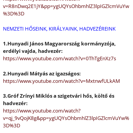
v=R8nDwq2E1jY&pp=ygUQYsOhb
mhlZ3lpIGZlcmVuYw
%3D%3D
NEMZETI H
Ő
SEINK, KIRÁLYAINK, HADVEZÉREINK
1.
Hunyadi János
Magyarország
kormányzója,
erdélyi vajda, hadvezér:
https://www.youtube.com/watch?v=0ThTgEnXz7s
2.
Hunyadi Mátyás
az igazságos:
https://www.youtube.com/watch?v=MxtnwfULkAM
3.Gróf
Zrínyi Miklós
a szigetvári h
ő
s, költ
ő
és
hadvezér:
https://www.youtube.com/watch?
v=qj_9vQojK8g&pp=ygUQYsOhbm
hlZ3lpIGZlcmVuYw%
3D%3D