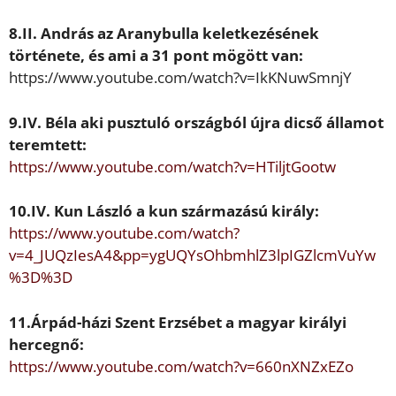
8.
II. András
az Aranybulla keletkezésének
története, és ami a 31 pont mögött van:
https://www.youtube.com/watch?v=IkKNuwSmnjY
9.
IV. Béla
aki pusztuló országból újra dics
ő
államot
teremtett:
https://www.youtube.com/watch?v=HTiljtGootw
10.
IV. Kun László
a kun származású király:
https://www.youtube.com/watch?
v=4_JUQzIesA4&pp=ygUQYsOhbm
hlZ3lpIGZlcmVuYw
%3D%3D
11.Árpád-házi
Szent Erzsébet
a magyar
királyi
hercegn
ő:
https://www.youtube.com/watch?v=660nXNZxEZo