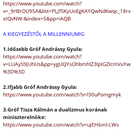
https://www.youtube.com/watch?
v=_9rl8rDU95A&list=PLJfSKyUoEg
KAYQwNdKwqc_18rv
xIQvNW-&index=5&pp=iAQB
A KIEGYEZÉST
Ő
L A MILLENNIUMIG
1.Id
ő
sebb Gróf
Andrássy Gyula:
https://www.youtube.com/watch?
v=LUAyS9JUhUs&pp=ygUQYsOhb
mhlZ3lpIGZlcmVuYw
%3D%3D
2.Ifjabb Gróf
Andrássy Gyula:
https://www.youtube.com/watch?v=l30uPomgmyk
3.Gróf
Tisza Kálmán
a dualizmus korának
miniszterelnöke:
https://www.youtube.com/watch?v=uJEH6ml-LWs