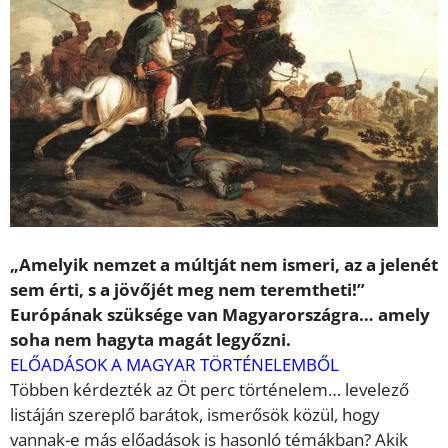
„Amelyik nemzet a múltját nem ismeri, az a jelenét
sem érti, s a jövőjét meg nem teremtheti!”
Európának szüksége van Magyarországra… amely
soha nem hagyta magát legyőzni.
ELŐADÁSOK A MAGYAR TÖRTÉNELEMBŐL
Többen kérdezték az
Öt perc történelem…
levelező
listáján szereplő barátok,
ismerősök közül, hogy
vannak-e más előadások is hasonló témákban? Akik