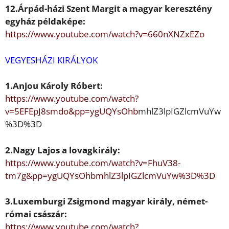
12.Árpád-házi
Szent Margit
a magyar
keresztény
egyház példaképe:
https://www.youtube.com/watch?v=660nXNZxEZo
VEGYESHÁZI KIRÁLYOK
1.Anjou
Károly Róbert:
https://www.youtube.com/watch?
v=5EFEpJ8smdo&pp=ygUQYsOhb
mhlZ3lpIGZlcmVuYw
%3D%3D
2.
Nagy Lajos
a lovagkirály:
https://www.youtube.com/watch?v=FhuV38-
tm7g&pp=ygUQYsOhb
mhlZ3lpIGZlcmVuYw%3D%3D
3.
Luxemburgi Zsigmond
magyar király,
német-
római császár:
https://www.youtube.com/watch?