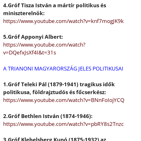
4.Gróf
Tisza István
a mártír politikus és
miniszterelnök:
https://www.youtube.com/watch?v=knf7mogJK9k
5.Gróf
Apponyi Albert
:
https://www.youtube.com/watch?
v=DQefxJsXf4I&t=31s
A TRIANONI MAGYARORSZÁG JELES POLITIKUSAI
1.Gróf
Teleki Pál
(1879-1941) tragikus id
ő
k
politikusa, földrajztudós és f
ő
cserkész:
https://www.youtube.com/watch?v=BNnFoIojYCQ
2.Gróf
Bethlen István
(1874-1946):
https://www.youtube.com/watch?v=pbRY8s2Tnzc
3.Gróf
Klebelsberg Kunó
(1875-1932) az