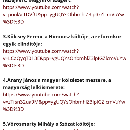
https://www.youtube.com/watch?
v=poulArTDVfU&pp=ygUQYsOhbm
hlZ3lpIGZlcmVuYw
%3D%3D
3.
Kölcsey Ferenc
a Himnusz költ
ő
je, a
reformkor
egyik elindítója:
https://www.youtube.com/watch?
v=LCaQyqT013E&pp=ygUQYsOhb
mhlZ3lpIGZlcmVuYw
%3D%3D
4.
Arany János
a magyar költészet mestere, a
magyarság lelkiismerete:
https://www.youtube.com/watch?
v=zTfsn32ua9M&pp=ygUQYsOhbm
hlZ3lpIGZlcmVuYw
%3D%3D
5.
Vörösmarty Mihály
a Szózat költ
ő
je: