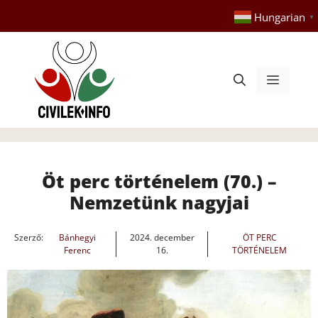
Kilépés
Hungarian
▼
a
tartalomba
Menü
Öt perc történelem (70.) –
Nemzetünk nagyjai
Szerző:
Bánhegyi
2024. december
ÖT PERC
Ferenc
16.
TÖRTÉNELEM