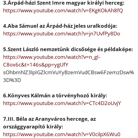
3.Árpád-házi
Szent Imre
magyar királyi
herceg:
https://www.youtube.com/watch?v=EKgKOkAh8fQ
4.
Aba Sámuel
az Árpád-ház jeles uralkodója:
https://www.youtube.com/watch?v=jn7UvfPy8Do
5.
Szent László
nemzetünk dics
ő
sége és
példaképe:
https://www.youtube.com/watch?v=n_gI-
C8ox6c&t=146s&pp=ygUfY
sOhbmhlZ3lpIGZlcmVuYyBzemVudCBsw6FzemzDsw%
3D%3D
6.
Könyves Kálmán
a törvényhozó király:
https://www.youtube.com/watch?v=CTc4D2oUvjY
7.
III. Béla
az Aranyváros hercege, az
országgyarapító király:
https://www.youtube.com/watch?v=V0cilpX6Wu0