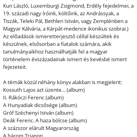
Kun László, Luxemburgi Zsigmond,
Erdély fejedelmei, a
19. századi
nagy íróink, költőink, az
Andrássyak,
a
Tiszák, Teleki Pál, Bethlen István
, vagy
Zemplénben a
Magyar Kálvária
, a Kárpát-medence ikonikus szobrai.)
Az előadások
ismeretterjesztő
céllal készültek és
készülnek, elsősorban a fiatalok
számára,
akik
tanulmányaikhoz
használhatják
fel
a
magyar
történelem
évszázadainak ismert és kevésbé ismert
fejezeteit.
A témák közül néhány könyv alakban is megjelent:
Kossuth Lajos azt üzente
…
(album)
II. Rákóczi Ferenc
(album)
A Hunyadiak dicsősége
(album)
Gróf Széchenyi István
(album)
Deák Ferenc. A haza bölcse
(album)
A százszor elárult Magyarország
A három Trianon