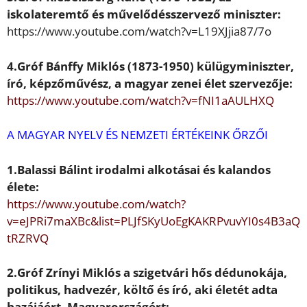
iskolateremt
ő
és m
ű
vel
ő
désszervez
ő
miniszter:
https://www.youtube.com/watch?v=L19XJjia87/7o
4.Gróf
Bánffy Miklós
(1873-1950)
külügyminiszter,
író, képz
ő
m
ű
vész, a magyar zenei élet szervez
ő
je:
https://www.youtube.com/watch?v=fNI1aAULHXQ
A MAGYAR NYELV ÉS NEMZETI ÉRTÉKEINK
Ő
RZ
Ő
I
1.
Balassi Bálint
irodalmi alkotásai és
kalandos
élete:
https://www.youtube.com/watch?
v=eJPRi7maXBc&list=PLJfSKyUoEg
KAKRPvuvYI0s4B3aQ
tRZRVQ
2.Gróf
Zrínyi Miklós
a szigetvári h
ő
s
dédunokája,
politikus, hadvezér, költ
ő
és író, aki életét adta
hazájáért,
Magyarországért: