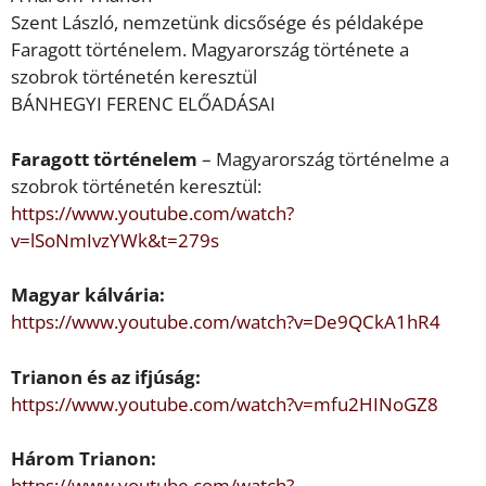
Szent László, nemzetünk dicsősége és példaképe
Faragott történelem. Magyarország története a
szobrok történetén keresztül
BÁNHEGYI FERENC ELŐADÁSAI
Faragott történelem
– Magyarország
történelme a
szobrok történetén keresztül:
https://www.youtube.com/watch?
v=lSoNmIvzYWk&t=279s
Magyar kálvária
:
https://www.youtube.com/watch?v=De9QCkA1hR4
Trianon és az ifjúság:
https://www.youtube.com/watch?v=mfu2HINoGZ8
Három Trianon
:
https://www.youtube.com/watch?