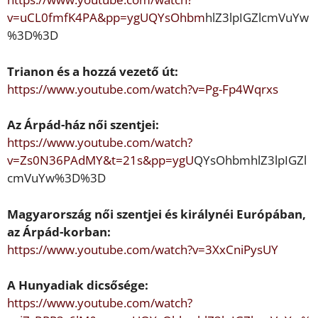
v=uCL0fmfK4PA&pp=ygUQYsOhbm
hlZ3lpIGZlcmVuYw
%3D%3D
Trianon és a hozzá vezet
ő
út:
https://www.youtube.com/watch?v=Pg-Fp4Wqrxs
Az
Árpád-ház n
ő
i szentjei:
https://www.youtube.com/watch?
v=Zs0N36PAdMY&t=21s&pp=ygU
QYsOhbmhlZ3lpIGZl
cmVuYw%3D%3D
Magyarország n
ő
i szentjei és
királynéi
Európában,
az Árpád-korban:
https://www.youtube.com/watch?v=3XxCniPysUY
A Hunyadiak dics
ő
sége
:
https://www.youtube.com/watch?