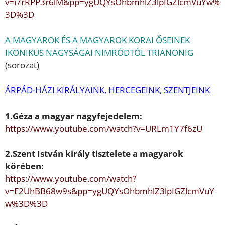
v=i7rRPP3r6lM&pp=ygUQYsOhbm
hlZ3lpIGZlcmVuYw%
3D%3D
A MAGYAROK ÉS A MAGYAROK KORAI
Ő
SEINEK
IKONIKUS NAGYSÁGAI NIMRÓDTÓL TRIANONIG
(sorozat)
ÁRPÁD-HÁZI KIRÁLYAINK, HERCEGEINK, SZENTJEINK
1.Géza
a magyar nagyfejedelem:
https://www.youtube.com/watch?v=URLm1Y7f6zU
2.
Szent István
király tisztelete a magyarok
körében:
https://www.youtube.com/watch?
v=E2UhBB68w9s&pp=ygUQYsOhb
mhlZ3lpIGZlcmVuY
w%3D%3D