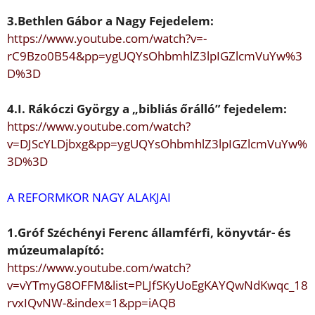
3.
Bethlen Gábor
a Nagy Fejedelem:
https://www.youtube.com/watch?v=-
rC9Bzo0B54&pp=ygUQYsOhbm
hlZ3lpIGZlcmVuYw%3
D%3D
4.
I. Rákóczi György
a „bibliás
ő
rálló”
fejedelem:
https://www.youtube.com/watch?
v=DJScYLDjbxg&pp=ygUQYsOhbm
hlZ3lpIGZlcmVuYw%
3D%3D
A REFORMKOR NAGY ALAKJAI
1.Gróf
Széchényi Ferenc
államférfi,
könyvtár- és
múzeumalapító:
https://www.youtube.com/watch?
v=vYTmyG8OFFM&list=PLJfSKyUoE
gKAYQwNdKwqc_18
rvxIQvNW-&index=1&pp=iAQB