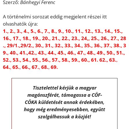
Szerző:
Bánhegyi Ferenc
A történelmi sorozat eddig megjelent részei itt
olvashatók újra:
1.
,
2.
,
3.
,
4.
,
5.
,
6.
,
7.
,
8.
,
9.
,
10.
,
11.
,
12.
,
13.
,
14.
,
15.
,
16.
,
17.
,
18.
,
19
.,
20.,
21.,
22.
,
23.,
24
,,
25.,
26.
,
27.,
28
.,
29/1.,
29/2
.,
30.
,
31.
,
32.,
33.
,
34.,
35.
,
36.
,
37.,
38.
,
3
9.
,
40.
,
41.
,
42.,
43.,
44.
,
45
.,
46.
,
47.
,
48.
,
49.
,
50.
,
51.
,
52.,
53.
,
54.
,
55.,
56.,
57.
,
58.
,
59.,
60
.,
61.
62.,
63.
,
64.
,
65.
,
66.,
67.
,
68.
,
69.
Tisztelettel kérjük a magyar
magánszférát, támogassa a CÖF-
CÖKA küldetését annak érdekében,
hogy még eredményesebben, együtt
szolgálhassuk a közjót!